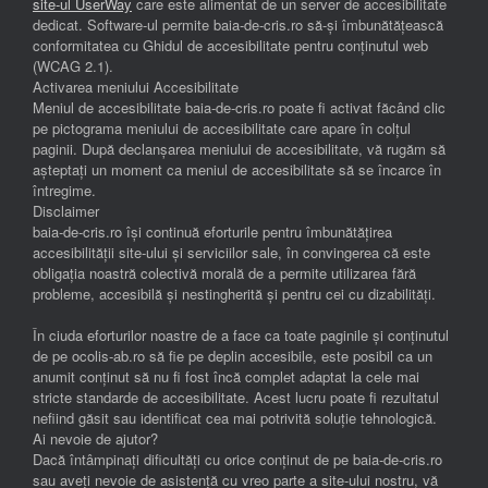
site-ul UserWay
care este alimentat de un server de accesibilitate
dedicat. Software-ul permite baia-de-cris.ro să-și îmbunătățească
conformitatea cu Ghidul de accesibilitate pentru conținutul web
(WCAG 2.1).
Activarea meniului Accesibilitate
Meniul de accesibilitate baia-de-cris.ro poate fi activat făcând clic
pe pictograma meniului de accesibilitate care apare în colțul
paginii. După declanșarea meniului de accesibilitate, vă rugăm să
așteptați un moment ca meniul de accesibilitate să se încarce în
întregime.
Disclaimer
baia-de-cris.ro își continuă eforturile pentru îmbunătățirea
accesibilității site-ului și serviciilor sale, în convingerea că este
obligația noastră colectivă morală de a permite utilizarea fără
probleme, accesibilă și nestingherită și pentru cei cu dizabilități.
În ciuda eforturilor noastre de a face ca toate paginile și conținutul
de pe ocolis-ab.ro să fie pe deplin accesibile, este posibil ca un
anumit conținut să nu fi fost încă complet adaptat la cele mai
stricte standarde de accesibilitate. Acest lucru poate fi rezultatul
nefiind găsit sau identificat cea mai potrivită soluție tehnologică.
Ai nevoie de ajutor?
Dacă întâmpinați dificultăți cu orice conținut de pe baia-de-cris.ro
sau aveți nevoie de asistență cu vreo parte a site-ului nostru, vă