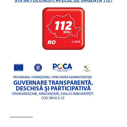
ȘTII SĂ FOLOSEȘTI APELUL DE URGENȚĂ 112?
––––––––––