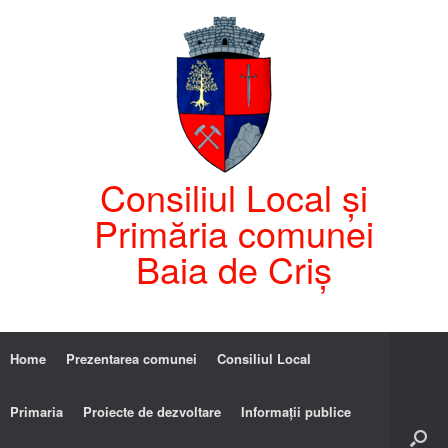
Consiliul Local și
Primăria comunei
Baia de Criș
Home
Prezentarea comunei
Consiliul Local
Primaria
Proiecte de dezvoltare
Informații publice