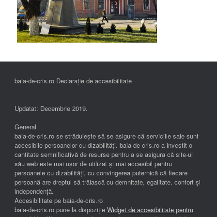
baia-de-cris.ro Declarație de accesibilitate
Updatat: Decembrie 2019.
General
baia-de-cris.ro se străduiește să se asigure că serviciile sale sunt
accesibile persoanelor cu dizabilități. baia-de-cris.ro a investit o
cantitate semnificativă de resurse pentru a se asigura că site-ul
său web este mai ușor de utilizat și mai accesibil pentru
persoanele cu dizabilități, cu convingerea puternică că fiecare
persoană are dreptul să trăiască cu demnitate, egalitate, confort și
independenţă.
Accesibilitate pe baia-de-cris.ro
baia-de-cris.ro pune la dispoziție
Widget de accesibilitate pentru