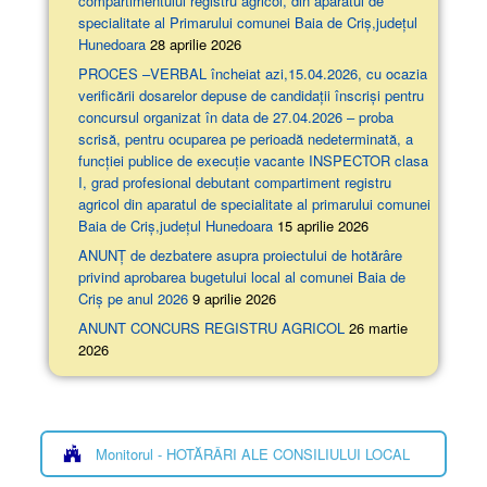
compartimentului registru agricol, din aparatul de
specialitate al Primarului comunei Baia de Criș,județul
Hunedoara
28 aprilie 2026
PROCES –VERBAL încheiat azi,15.04.2026, cu ocazia
verificării dosarelor depuse de candidații înscriși pentru
concursul organizat în data de 27.04.2026 – proba
scrisă, pentru ocuparea pe perioadă nedeterminată, a
funcției publice de execuție vacante INSPECTOR clasa
I, grad profesional debutant compartiment registru
agricol din aparatul de specialitate al primarului comunei
Baia de Criș,județul Hunedoara
15 aprilie 2026
ANUNȚ de dezbatere asupra proiectului de hotărâre
privind aprobarea bugetului local al comunei Baia de
Criș pe anul 2026
9 aprilie 2026
ANUNT CONCURS REGISTRU AGRICOL
26 martie
2026
Monitorul - HOTĂRÂRI ALE CONSILIULUI LOCAL