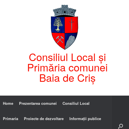
Consiliul Local și
Primăria comunei
Baia de Criș
Home
Prezentarea comunei
Consiliul Local
Primaria
Proiecte de dezvoltare
Informații publice