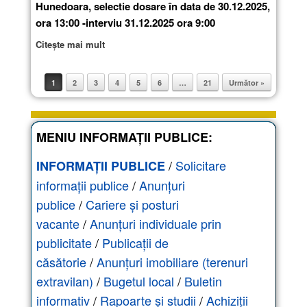
Hunedoara, selectie dosare în data de 30.12.2025,
ora 13:00 -interviu 31.12.2025 ora 9:00
Citește mai mult
1
2
3
4
5
6
…
21
Următor »
Post navigation
MENIU INFORMAȚII PUBLICE:
/
Solicitare
INFORMAȚII PUBLICE
informații publice
/
Anunțuri
publice
/
Cariere și posturi
vacante
/
Anunțuri individuale prin
publicitate
/
Publicații de
căsătorie
/
Anunțuri imobiliare (terenuri
extravilan)
/
Bugetul local
/
Buletin
informativ
/
Rapoarte și studii
/
Achiziții