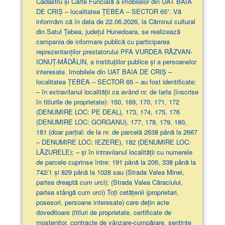
Cadastru și Carte Funciară a imobilelor din UAT BAIA
DE CRIȘ – localitatea ȚEBEA – SECTOR 65”. Vă
informăm că în data de 22.06.2026, la Căminul cultural
din Satul Țebea, județul Hunedoara, se realizează
campania de informare publică cu participarea
reprezentanților prestatorului PFA VURDEA RĂZVAN-
IONUȚ-MĂDĂLIN, a instituțiilor publice și a persoanelor
interesate. Imobilele din UAT BAIA DE CRIȘ –
localitatea ȚEBEA – SECTOR 65 – au fost identificate:
– în extravilanul localităţii ca având nr. de tarla (înscrise
în titlurile de proprietate): 150, 169, 170, 171, 172
(DENUMIRE LOC: PE DEAL), 173, 174, 175, 176
(DENUMIRE LOC: GORGANU), 177, 178, 179, 180,
181 (doar parţial: de la nr. de parcelă 2638 până la 2667
– DENUMIRE LOC: IEZERE), 182 (DENUMIRE LOC:
LĂZURELE); – și în intravilanul localității cu numerele
de parcele cuprinse între: 191 până la 206, 338 până la
742/1 și 829 până la 1028 sau (Strada Valea Minei,
partea dreaptă cum urci); (Strada Valea Căraciului,
partea stângă cum urci) Toți cetățenii (proprietari,
posesori, persoane interesate) care dețin acte
doveditoare (titluri de proprietate, certificate de
moștenitor, contracte de vânzare-cumpărare, sentințe