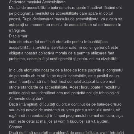
Activarea meniului Accesibilitate
Meniul de accesibilitate baia-de-cris.ro poate fi activat făcând clic
pe pictograma meniului de accesibilitate care apare în colțul
paginii. După declanșarea meniului de accesibilitate, vă rugăm să
așteptați un moment ca meniul de accesibilitate să se încarce în
întregime.
Disclaimer
baia-de-cris.ro își continuă eforturile pentru îmbunătățirea
accesibilității site-ului și serviciilor sale, în convingerea că este
obligația noastră colectivă morală de a permite utilizarea fără
probleme, accesibilă și nestingherită și pentru cei cu dizabilități.
În ciuda eforturilor noastre de a face ca toate paginile și conținutul
de pe ocolis-ab.ro să fie pe deplin accesibile, este posibil ca un
anumit conținut să nu fi fost încă complet adaptat la cele mai
stricte standarde de accesibilitate. Acest lucru poate fi rezultatul
nefiind găsit sau identificat cea mai potrivită soluție tehnologică.
Ai nevoie de ajutor?
Dacă întâmpinați dificultăți cu orice conținut de pe baia-de-cris.ro
sau aveți nevoie de asistență cu vreo parte a site-ului nostru, vă
rugăm să ne contactați în timpul programului normal de lucru, așa
cum este detaliat mai jos și vom fi bucuroși să vă ajutăm.
Contact
Dacă doriți să raportați o problemă de accesibilitate, aveți întrebări