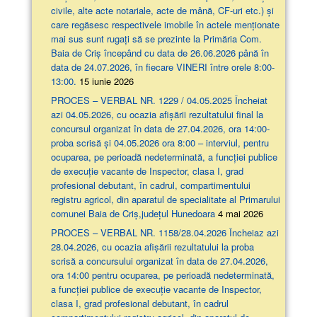
civile, alte acte notariale, acte de mână, CF-uri etc.) și
care regăsesc respectivele imobile în actele menționate
mai sus sunt rugați să se prezinte la Primăria Com.
Baia de Criș începând cu data de 26.06.2026 până în
data de 24.07.2026, în fiecare VINERI între orele 8:00-
13:00.
15 iunie 2026
PROCES – VERBAL NR. 1229 / 04.05.2025 Încheiat
azi 04.05.2026, cu ocazia afişării rezultatului final la
concursul organizat în data de 27.04.2026, ora 14:00-
proba scrisă şi 04.05.2026 ora 8:00 – interviul, pentru
ocuparea, pe perioadă nedeterminată, a funcției publice
de execuție vacante de Inspector, clasa I, grad
profesional debutant, în cadrul, compartimentului
registru agricol, din aparatul de specialitate al Primarului
comunei Baia de Criș,județul Hunedoara
4 mai 2026
PROCES – VERBAL NR. 1158/28.04.2026 Încheiaz azi
28.04.2026, cu ocazia afişării rezultatului la proba
scrisă a concursului organizat în data de 27.04.2026,
ora 14:00 pentru ocuparea, pe perioadă nedeterminată,
a funcției publice de execuție vacante de Inspector,
clasa I, grad profesional debutant, în cadrul