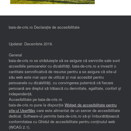
baia-de-cris.ro Declarație de accesibilitate
Updatat: Decembrie 2019.
General
baia-de-cris.ro se străduiește să se asigure că serviciile sale sunt
accesibile persoanelor cu dizabilități. baia-de-cris.ro a investit o
cantitate semnificativă de resurse pentru a se asigura că site-ul
său web este mai ușor de utilizat și mai accesibil pentru
persoanele cu dizabilități, cu convingerea puternică că fiecare
persoană are dreptul să trăiască cu demnitate, egalitate, confort și
independenţă.
Accesibilitate pe baia-de-cris.ro
baia-de-cris.ro pune la dispoziție
Widget de accesibilitate pentru
site-ul UserWay
care este alimentat de un server de accesibilitate
dedicat. Software-ul permite baia-de-cris.ro să-și îmbunătățească
conformitatea cu Ghidul de accesibilitate pentru conținutul web
(WCAG 2.1).