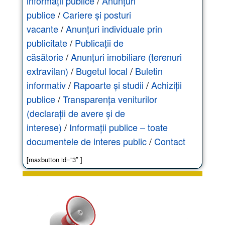
informații publice
/
Anunțuri
publice
/
Cariere și posturi
vacante
/
Anunțuri individuale prin
publicitate
/
Publicații de
căsătorie
/
Anunțuri imobiliare (terenuri
extravilan)
/
Bugetul local
/
Buletin
informativ
/
Rapoarte și studii
/
Achiziții
publice
/
Transparența veniturilor
(declarații de avere și de
interese)
/
Informații publice – toate
documentele de interes public
/
Contact
[maxbutton id=”3″ ]