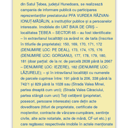
din Satul Țebea, județul Hunedoara, se realizează
campania de informare publică cu participarea
reprezentanților prestatorului PFA VURDEA RĂZVAN-
IONUȚ-MĂDĂLIN, a instituțiilor publice și a persoanelor
interesate. Imobilele din UAT BAIA DE CRIȘ –
localitatea ȚEBEA – SECTOR 65 – au fost identificate:
– în extravilanul localităţii ca având nr. de tarla (înscrise
în titlurile de proprietate): 150, 169, 170, 171, 172
(DENUMIRE LOC: PE DEAL), 173, 174, 175, 176
(DENUMIRE LOC: GORGANU), 177, 178, 179, 180,
181 (doar parţial: de la nr. de parcelă 2638 până la 2667
– DENUMIRE LOC: IEZERE), 182 (DENUMIRE LOC:
LĂZURELE); – și în intravilanul localității cu numerele
de parcele cuprinse între: 191 până la 206, 338 până la
742/1 și 829 până la 1028 sau (Strada Valea Minei,
partea dreaptă cum urci); (Strada Valea Căraciului,
partea stângă cum urci) Toți cetățenii (proprietari,
posesori, persoane interesate) care dețin acte
doveditoare (titluri de proprietate, certificate de
moștenitor, contracte de vânzare-cumpărare, sentințe
civile, alte acte notariale, acte de mână, CF-uri etc.) și
care regăsesc respectivele imobile în actele menționate