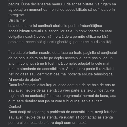
paginii. După declanșarea meniului de accesibilitate, vă rugăm să
așteptați un moment ca meniul de accesibilitate să se încarce în
întregime.
Disclaimer
baia-de-cris.ro își continuă eforturile pentru îmbunătățirea
accesibilității site-ului și serviciilor sale, în convingerea că este
obligația noastră colectivă morală de a permite utilizarea fără
probleme, accesibilă și nestingherită și pentru cei cu dizabilități.
În ciuda eforturilor noastre de a face ca toate paginile și conținutul
de pe ocolis-ab.ro să fie pe deplin accesibile, este posibil ca un
anumit conținut să nu fi fost încă complet adaptat la cele mai
stricte standarde de accesibilitate. Acest lucru poate fi rezultatul
nefiind găsit sau identificat cea mai potrivită soluție tehnologică.
Ai nevoie de ajutor?
Dacă întâmpinați dificultăți cu orice conținut de pe baia-de-cris.ro
sau aveți nevoie de asistență cu vreo parte a site-ului nostru, vă
rugăm să ne contactați în timpul programului normal de lucru, așa
cum este detaliat mai jos și vom fi bucuroși să vă ajutăm.
Contact
Dacă doriți să raportați o problemă de accesibilitate, aveți întrebări
sau aveți nevoie de asistență, vă rugăm să contactați asistența
pentru clienți baia-de-cris.ro după cum urmează: