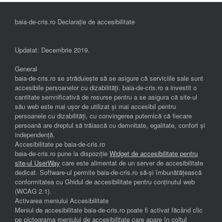
baia-de-cris.ro Declarație de accesibilitate
Updatat: Decembrie 2019.
General
baia-de-cris.ro se străduiește să se asigure că serviciile sale sunt
accesibile persoanelor cu dizabilități. baia-de-cris.ro a investit o
cantitate semnificativă de resurse pentru a se asigura că site-ul
său web este mai ușor de utilizat și mai accesibil pentru
persoanele cu dizabilități, cu convingerea puternică că fiecare
persoană are dreptul să trăiască cu demnitate, egalitate, confort și
independenţă.
Accesibilitate pe baia-de-cris.ro
baia-de-cris.ro pune la dispoziție
Widget de accesibilitate pentru
site-ul UserWay
care este alimentat de un server de accesibilitate
dedicat. Software-ul permite baia-de-cris.ro să-și îmbunătățească
conformitatea cu Ghidul de accesibilitate pentru conținutul web
(WCAG 2.1).
Activarea meniului Accesibilitate
Meniul de accesibilitate baia-de-cris.ro poate fi activat făcând clic
pe pictograma meniului de accesibilitate care apare în colțul