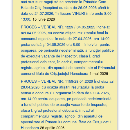
mai sus sunt rugați să se prezinte la Primăria Com.
Baia de Criș începând cu data de 26.06.2026 până în
data de 24.07.2026, în fiecare VINERI între orele 8:00-
13:00.
15 iunie 2026
PROCES – VERBAL NR. 1229 / 04.05.2025 Încheiat
azi 04.05.2026, cu ocazia afişării rezultatului final la
concursul organizat în data de 27.04.2026, ora 14:00-
proba scrisă şi 04.05.2026 ora 8:00 – interviul, pentru
ocuparea, pe perioadă nedeterminată, a funcției publice
de execuție vacante de Inspector, clasa I, grad
profesional debutant, în cadrul, compartimentului
registru agricol, din aparatul de specialitate al Primarului
comunei Baia de Criș,județul Hunedoara
4 mai 2026
PROCES – VERBAL NR. 1158/28.04.2026 Încheiaz azi
28.04.2026, cu ocazia afişării rezultatului la proba
scrisă a concursului organizat în data de 27.04.2026,
ora 14:00 pentru ocuparea, pe perioadă nedeterminată,
a funcției publice de execuție vacante de Inspector,
clasa I, grad profesional debutant, în cadrul
compartimentului registru agricol, din aparatul de
specialitate al Primarului comunei Baia de Criș,județul
Hunedoara
28 aprilie 2026