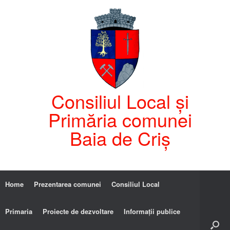
Consiliul Local și
Primăria comunei
Baia de Criș
Home
Prezentarea comunei
Consiliul Local
Primaria
Proiecte de dezvoltare
Informații publice