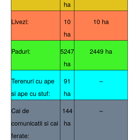
ha
Livezi:
10
10 ha
ha
Paduri:
5247
2449 ha
ha
Terenuri cu ape
91
–
si ape cu stuf:
ha
Cai de
144
–
comunicatii si cai
ha
ferate: