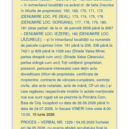
– în extravilanul localităţii ca având nr. de tarla (înscrise
în titlurile de proprietate): 150, 169, 170, 171, 172
(DENUMIRE LOC: PE DEAL), 173, 174, 175, 176
(DENUMIRE LOC: GORGANU), 177, 178, 179, 180,
181 (doar parţial: de la nr. de parcelă 2638 până la 2667
– DENUMIRE LOC: IEZERE), 182 (DENUMIRE LOC:
LĂZURELE); – și în intravilanul localității cu numerele
de parcele cuprinse între: 191 până la 206, 338 până la
742/1 și 829 până la 1028 sau (Strada Valea Minei,
partea dreaptă cum urci); (Strada Valea Căraciului,
partea stângă cum urci) Toți cetățenii (proprietari,
posesori, persoane interesate) care dețin acte
doveditoare (titluri de proprietate, certificate de
moștenitor, contracte de vânzare-cumpărare, sentințe
civile, alte acte notariale, acte de mână, CF-uri etc.) și
care regăsesc respectivele imobile în actele menționate
mai sus sunt rugați să se prezinte la Primăria Com.
Baia de Criș începând cu data de 26.06.2026 până în
data de 24.07.2026, în fiecare VINERI între orele 8:00-
13:00.
15 iunie 2026
PROCES – VERBAL NR. 1229 / 04.05.2025 Încheiat
azi 04.05.2026, cu ocazia afişării rezultatului final la