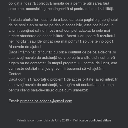
obligația noastră colectivă morală de a permite utilizarea fără
probleme, accesibilă și nestingherită și pentru cei cu dizabilități.
În ciuda eforturilor noastre de a face ca toate paginile și conținutul
de pe ocolis-ab.ro să fie pe deplin accesibile, este posibil ca un
anumit conținut să nu fi fost încă complet adaptat la cele mai
stricte standarde de accesibilitate. Acest lucru poate fi rezultatul
nefiind găsit sau identificat cea mai potrivită soluție tehnologică.
Ai nevoie de ajutor?
Dacă întâmpinați dificultăți cu orice conținut de pe baia-de-cris.ro
sau aveți nevoie de asistență cu vreo parte a site-ului nostru, vă
rugăm să ne contactați în timpul programului normal de lucru, așa
cum este detaliat mai jos și vom fi bucuroși să vă ajutăm.
Contact
Dacă doriți să raportați o problemă de accesibilitate, aveți întrebări
sau aveți nevoie de asistență, vă rugăm să contactați asistența
pentru clienți baia-de-cris.ro după cum urmează:
Email:
primaria.baiadecris@gmail.com
Primăria comunei Baia de Criș 2019
Politica de confidentialitate