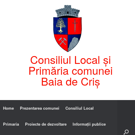
Consiliul Local și
Primăria comunei
Baia de Criș
Home
Prezentarea comunei
Consiliul Local
Primaria
Proiecte de dezvoltare
Informații publice