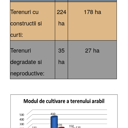
Terenuri cu
224
178 ha
constructii si
ha
curti:
Terenuri
35
27 ha
degradate si
ha
neproductive: