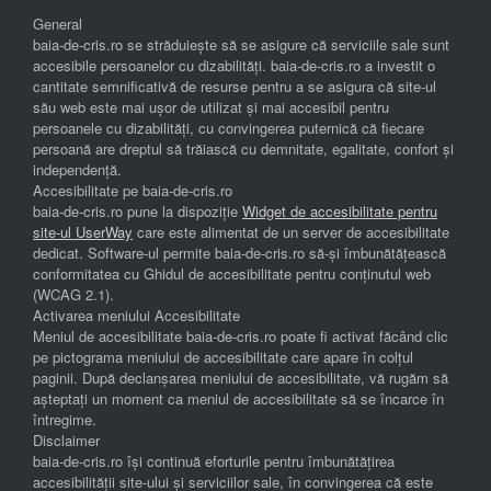
General
baia-de-cris.ro se străduiește să se asigure că serviciile sale sunt
accesibile persoanelor cu dizabilități. baia-de-cris.ro a investit o
cantitate semnificativă de resurse pentru a se asigura că site-ul
său web este mai ușor de utilizat și mai accesibil pentru
persoanele cu dizabilități, cu convingerea puternică că fiecare
persoană are dreptul să trăiască cu demnitate, egalitate, confort și
independenţă.
Accesibilitate pe baia-de-cris.ro
baia-de-cris.ro pune la dispoziție
Widget de accesibilitate pentru
site-ul UserWay
care este alimentat de un server de accesibilitate
dedicat. Software-ul permite baia-de-cris.ro să-și îmbunătățească
conformitatea cu Ghidul de accesibilitate pentru conținutul web
(WCAG 2.1).
Activarea meniului Accesibilitate
Meniul de accesibilitate baia-de-cris.ro poate fi activat făcând clic
pe pictograma meniului de accesibilitate care apare în colțul
paginii. După declanșarea meniului de accesibilitate, vă rugăm să
așteptați un moment ca meniul de accesibilitate să se încarce în
întregime.
Disclaimer
baia-de-cris.ro își continuă eforturile pentru îmbunătățirea
accesibilității site-ului și serviciilor sale, în convingerea că este