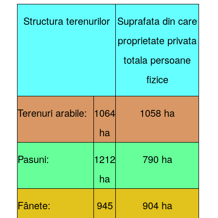
Structura terenurilor
Suprafata din care
proprietate privata
totala persoane
fizice
Terenuri arabile:
1064
1058 ha
ha
Pasuni:
1212
790 ha
ha
Fânete:
945
904 ha