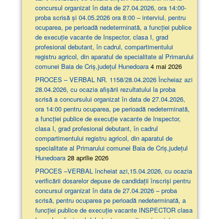
concursul organizat în data de 27.04.2026, ora 14:00-
proba scrisă şi 04.05.2026 ora 8:00 – interviul, pentru
ocuparea, pe perioadă nedeterminată, a funcției publice
de execuție vacante de Inspector, clasa I, grad
profesional debutant, în cadrul, compartimentului
registru agricol, din aparatul de specialitate al Primarului
comunei Baia de Criș,județul Hunedoara
4 mai 2026
PROCES – VERBAL NR. 1158/28.04.2026 Încheiaz azi
28.04.2026, cu ocazia afişării rezultatului la proba
scrisă a concursului organizat în data de 27.04.2026,
ora 14:00 pentru ocuparea, pe perioadă nedeterminată,
a funcției publice de execuție vacante de Inspector,
clasa I, grad profesional debutant, în cadrul
compartimentului registru agricol, din aparatul de
specialitate al Primarului comunei Baia de Criș,județul
Hunedoara
28 aprilie 2026
PROCES –VERBAL încheiat azi,15.04.2026, cu ocazia
verificării dosarelor depuse de candidații înscriși pentru
concursul organizat în data de 27.04.2026 – proba
scrisă, pentru ocuparea pe perioadă nedeterminată, a
funcției publice de execuție vacante INSPECTOR clasa