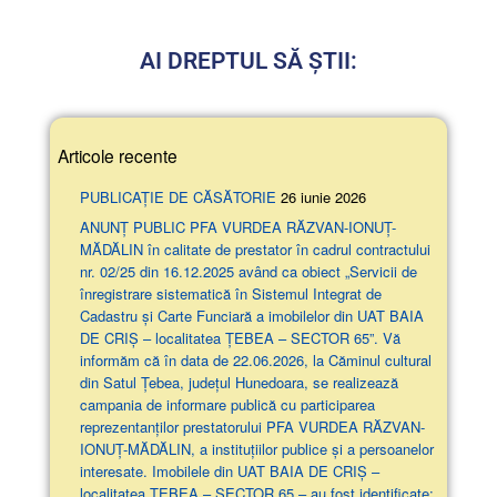
AI DREPTUL SĂ ȘTII:
Articole recente
PUBLICAȚIE DE CĂSĂTORIE
26 iunie 2026
ANUNŢ PUBLIC PFA VURDEA RĂZVAN-IONUȚ-
MĂDĂLIN în calitate de prestator în cadrul contractului
nr. 02/25 din 16.12.2025 având ca obiect „Servicii de
înregistrare sistematică în Sistemul Integrat de
Cadastru și Carte Funciară a imobilelor din UAT BAIA
DE CRIȘ – localitatea ȚEBEA – SECTOR 65”. Vă
informăm că în data de 22.06.2026, la Căminul cultural
din Satul Țebea, județul Hunedoara, se realizează
campania de informare publică cu participarea
reprezentanților prestatorului PFA VURDEA RĂZVAN-
IONUȚ-MĂDĂLIN, a instituțiilor publice și a persoanelor
interesate. Imobilele din UAT BAIA DE CRIȘ –
localitatea ȚEBEA – SECTOR 65 – au fost identificate: