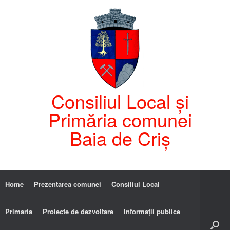
Consiliul Local și
Primăria comunei
Baia de Criș
Home
Prezentarea comunei
Consiliul Local
Primaria
Proiecte de dezvoltare
Informații publice