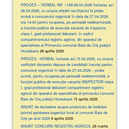
PROCES – VERBAL NR. 1158/28.04.2026 Încheiaz azi
28.04.2026, cu ocazia afişării rezultatului la proba
scrisă a concursului organizat în data de 27.04.2026,
ora 14:00 pentru ocuparea, pe perioadă nedeterminată,
a funcției publice de execuție vacante de Inspector,
clasa I, grad profesional debutant, în cadrul
compartimentului registru agricol, din aparatul de
specialitate al Primarului comunei Baia de Criș,județul
Hunedoara
28 aprilie 2026
PROCES –VERBAL încheiat azi,15.04.2026, cu ocazia
verificării dosarelor depuse de candidații înscriși pentru
concursul organizat în data de 27.04.2026 – proba
scrisă, pentru ocuparea pe perioadă nedeterminată, a
funcției publice de execuție vacante INSPECTOR clasa
I, grad profesional debutant compartiment registru
agricol din aparatul de specialitate al primarului comunei
Baia de Criș,județul Hunedoara
15 aprilie 2026
ANUNȚ de dezbatere asupra proiectului de hotărâre
privind aprobarea bugetului local al comunei Baia de
Criș pe anul 2026
9 aprilie 2026
ANUNT CONCURS REGISTRU AGRICOL
26 martie