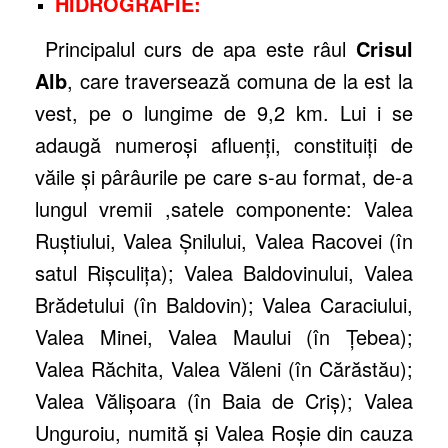
HIDROGRAFIE:
Principalul curs de apa este râul
Crisul
Alb
, care traversează comuna de la est la
vest, pe o lungime de 9,2 km. Lui i se
adaugă numeroşi afluenţi, constituiţi de
văile şi pârâurile pe care s-au format, de-a
lungul vremii ,satele componente: Valea
Ruştiului, Valea Şnilului, Valea Racovei (în
satul Rişculiţa); Valea Baldovinului, Valea
Brădetului (în Baldovin); Valea Caraciului,
Valea Minei, Valea Maului (în Ţebea);
Valea Răchita, Valea Văleni (în Cărăstău);
Valea Vălişoara (în Baia de Criş); Valea
Unguroiu, numită şi Valea Roşie din cauza