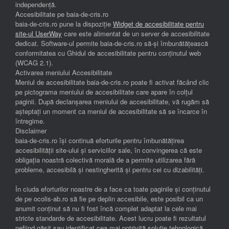
independenţă.
Accesibilitate pe baia-de-cris.ro
baia-de-cris.ro pune la dispoziție
Widget de accesibilitate pentru
site-ul UserWay
care este alimentat de un server de accesibilitate
dedicat. Software-ul permite baia-de-cris.ro să-și îmbunătățească
conformitatea cu Ghidul de accesibilitate pentru conținutul web
(WCAG 2.1).
Activarea meniului Accesibilitate
Meniul de accesibilitate baia-de-cris.ro poate fi activat făcând clic
pe pictograma meniului de accesibilitate care apare în colțul
paginii. După declanșarea meniului de accesibilitate, vă rugăm să
așteptați un moment ca meniul de accesibilitate să se încarce în
întregime.
Disclaimer
baia-de-cris.ro își continuă eforturile pentru îmbunătățirea
accesibilității site-ului și serviciilor sale, în convingerea că este
obligația noastră colectivă morală de a permite utilizarea fără
probleme, accesibilă și nestingherită și pentru cei cu dizabilități.
În ciuda eforturilor noastre de a face ca toate paginile și conținutul
de pe ocolis-ab.ro să fie pe deplin accesibile, este posibil ca un
anumit conținut să nu fi fost încă complet adaptat la cele mai
stricte standarde de accesibilitate. Acest lucru poate fi rezultatul
nefiind găsit sau identificat cea mai potrivită soluție tehnologică.