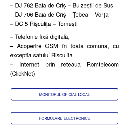
– DJ 762 Baia de Criş – Bulzeştii de Sus
– DJ 706 Baia de Criş – Ţebea – Vorţa
– DC 5 Rişculiţa – Tomeşti
– Telefonie fixă digitală,
– Acoperire GSM în toata comuna, cu
exceptia satului Risculita
– Internet prin reţeaua Romtelecom
(ClickNet)
MONITORUL OFICIAL LOCAL
FORMULARE ELECTRONICE