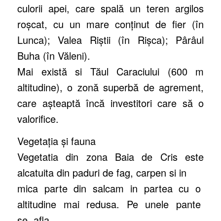
culorii apei, care spală un teren argilos
roşcat, cu un mare conţinut de fier (în
Lunca); Valea Riştii (în Rişca); Pârâul
Buha (în Văleni).
Mai există si Tăul Caraciului (600 m
altitudine), o zonă superbă de agrement,
care aşteaptă încă investitori care să o
valorifice.
Vegetaţia şi fauna
Vegetatia din zona Baia de Cris este
alcatuita din paduri de fag, carpen si in
mica parte din salcam in partea cu o
altitudine mai redusa. Pe unele pante
se afla