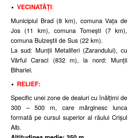
VECINATĂŢI
:
Municipiul Brad (8 km), comuna Vaţa de
Jos (11 km), comuna Tomeşti (7 km),
comuna Bulzeştii de Sus (22 km).
La sud: Munţii Metaliferi (Zarandului), cu
Vârful Caraci (832 m), la nord: Munţii
Bihariei.
RELIEF:
Specific unei zone de dealuri cu înălţimi de
300 – 500 m, care mărginesc lunca
formată pe cursul superior al râului Crişul
Alb.
Altitudinea medie: 350 m
.