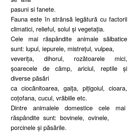
pasuni si fanete.
Fauna este în strânsă legătură cu factorii
climatici, relieful, solul şi vegetaţia.
Cele mai răspândite animale sălbatice
sunt: lupul, iepurele, mistreţul, vulpea,
veveriţa, dihorul, rozătoarele mici,
şoarecele de câmp, ariciul, reptile şi
diverse păsări
ca ciocănitoarea, gaiţa, piţigoiul, cioara,
coţofana, cucul, vrăbiile etc.
Dintre animalele domestice cele mai
răspândite sunt: bovinele, ovinele,
porcinele şi păsările.