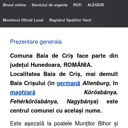
Biroul online
Serviciul de urgenta
RUTI
ALEGERI
Monitorul Oficial Local
Registrul Spatiilor Verzi
Prezentare generala
Comuna Baia de Criş face parte din
judeţul Hunedoara, ROMÂNIA.
Localitatea Baia de Criș
, mai demult
Baia Crișului
(în
germană
, în
Altenburg
maghiară
Körösbánya,
) este
Fehérkörösbánya, Nagybánya
centrul comunei cu acelaşi nume.
Este aşezată la poalele Munţilor Bihor şi