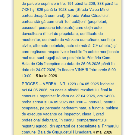
de parcele cuprinse între: 191 până la 206, 338 până la
742/1 și 829 până la 1028 sau (Strada Valea Minei,
partea dreaptă cum urci); (Strada Valea Căraciului,
partea stângă cum urci) Toți cetățenii (proprietari,
posesori, persoane interesate) care dețin acte
doveditoare (titluri de proprietate, certificate de
moștenitor, contracte de vânzare-cumpărare, sentințe
civile, alte acte notariale, acte de mână, CF-uri etc.) și
care regăsesc respectivele imobile în actele menționate
mai sus sunt rugați să se prezinte la Primăria Com.
Baia de Criș începând cu data de 26.06.2026 până în
data de 24.07.2026, în fiecare VINERI între orele 8:00-
13:00.
15 iunie 2026
PROCES – VERBAL NR. 1229 / 04.05.2025 Încheiat
azi 04.05.2026, cu ocazia afişării rezultatului final la
concursul organizat în data de 27.04.2026, ora 14:00-
proba scrisă şi 04.05.2026 ora 8:00 – interviul, pentru
ocuparea, pe perioadă nedeterminată, a funcției publice
de execuție vacante de Inspector, clasa I, grad
profesional debutant, în cadrul, compartimentului
registru agricol, din aparatul de specialitate al Primarului
comunei Baia de Criș,județul Hunedoara
4 mai 2026