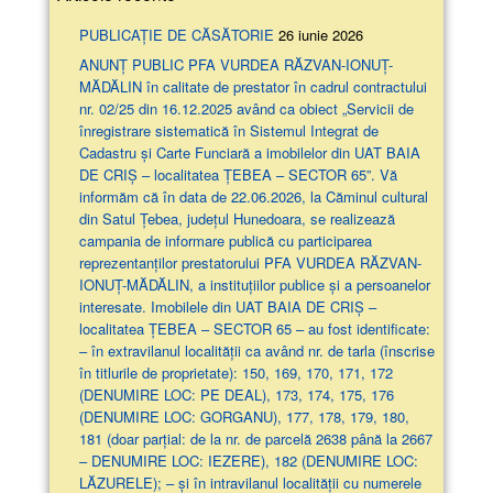
PUBLICAȚIE DE CĂSĂTORIE
26 iunie 2026
ANUNŢ PUBLIC PFA VURDEA RĂZVAN-IONUȚ-
MĂDĂLIN în calitate de prestator în cadrul contractului
nr. 02/25 din 16.12.2025 având ca obiect „Servicii de
înregistrare sistematică în Sistemul Integrat de
Cadastru și Carte Funciară a imobilelor din UAT BAIA
DE CRIȘ – localitatea ȚEBEA – SECTOR 65”. Vă
informăm că în data de 22.06.2026, la Căminul cultural
din Satul Țebea, județul Hunedoara, se realizează
campania de informare publică cu participarea
reprezentanților prestatorului PFA VURDEA RĂZVAN-
IONUȚ-MĂDĂLIN, a instituțiilor publice și a persoanelor
interesate. Imobilele din UAT BAIA DE CRIȘ –
localitatea ȚEBEA – SECTOR 65 – au fost identificate:
– în extravilanul localităţii ca având nr. de tarla (înscrise
în titlurile de proprietate): 150, 169, 170, 171, 172
(DENUMIRE LOC: PE DEAL), 173, 174, 175, 176
(DENUMIRE LOC: GORGANU), 177, 178, 179, 180,
181 (doar parţial: de la nr. de parcelă 2638 până la 2667
– DENUMIRE LOC: IEZERE), 182 (DENUMIRE LOC:
LĂZURELE); – și în intravilanul localității cu numerele