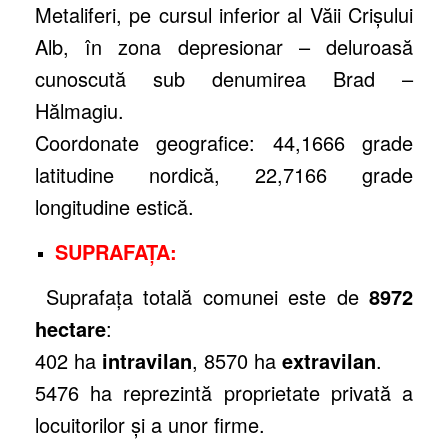
Metaliferi, pe cursul inferior al Văii Crişului
Alb, în zona depresionar – deluroasă
cunoscută sub denumirea Brad –
Hălmagiu.
Coordonate geografice: 44,1666 grade
latitudine nordică, 22,7166 grade
longitudine estică.
SUPRAFAŢA:
Suprafaţa totală comunei este de
8972
hectare
:
402 ha
intravilan
, 8570 ha
extravilan
.
5476 ha reprezintă proprietate privată a
locuitorilor şi a unor firme.