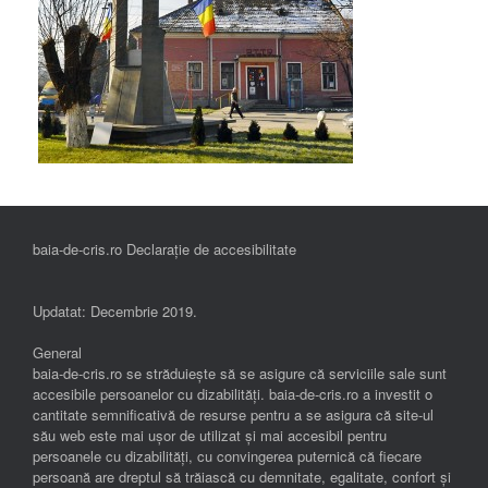
baia-de-cris.ro Declarație de accesibilitate
Updatat: Decembrie 2019.
General
baia-de-cris.ro se străduiește să se asigure că serviciile sale sunt
accesibile persoanelor cu dizabilități. baia-de-cris.ro a investit o
cantitate semnificativă de resurse pentru a se asigura că site-ul
său web este mai ușor de utilizat și mai accesibil pentru
persoanele cu dizabilități, cu convingerea puternică că fiecare
persoană are dreptul să trăiască cu demnitate, egalitate, confort și