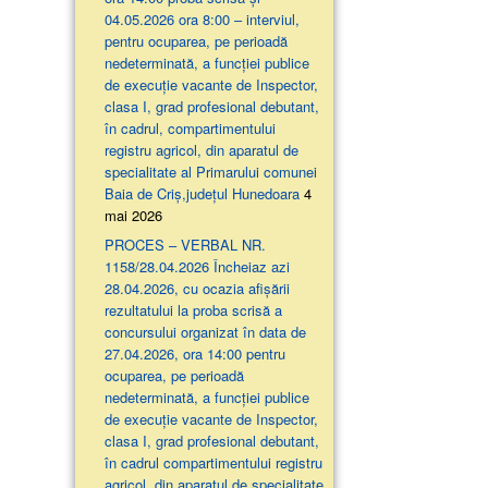
04.05.2026 ora 8:00 – interviul,
pentru ocuparea, pe perioadă
nedeterminată, a funcției publice
de execuție vacante de Inspector,
clasa I, grad profesional debutant,
în cadrul, compartimentului
registru agricol, din aparatul de
specialitate al Primarului comunei
Baia de Criș,județul Hunedoara
4
mai 2026
PROCES – VERBAL NR.
1158/28.04.2026 Încheiaz azi
28.04.2026, cu ocazia afişării
rezultatului la proba scrisă a
concursului organizat în data de
27.04.2026, ora 14:00 pentru
ocuparea, pe perioadă
nedeterminată, a funcției publice
de execuție vacante de Inspector,
clasa I, grad profesional debutant,
în cadrul compartimentului registru
agricol, din aparatul de specialitate