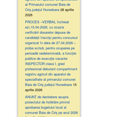
al Primarului comunei Baia de
Criș,județul Hunedoara
28 aprilie
2026
PROCES –VERBAL încheiat
azi,15.04.2026, cu ocazia
verificării dosarelor depuse de
candidații înscriși pentru concursul
organizat în data de 27.04.2026 –
proba scrisă, pentru ocuparea pe
perioadă nedeterminată, a funcției
publice de execuție vacante
INSPECTOR clasa I, grad
profesional debutant compartiment
registru agricol din aparatul de
specialitate al primarului comunei
Baia de Criș,județul Hunedoara
15
aprilie 2026
ANUNȚ de dezbatere asupra
proiectului de hotărâre privind
aprobarea bugetului local al
comunei Baia de Criș pe anul 2026