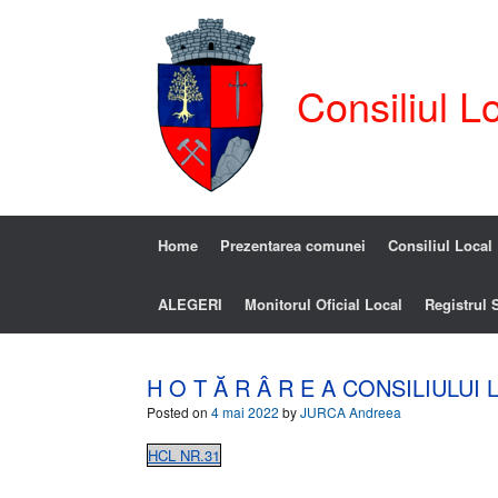
Consiliul L
Home
Prezentarea comunei
Consiliul Local
ALEGERI
Monitorul Oficial Local
Registrul S
H O T Ă R Â R E A CONSILIULUI 
Posted on
4 mai 2022
by
JURCA Andreea
HCL NR.31