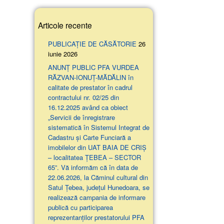
Articole recente
PUBLICAȚIE DE CĂSĂTORIE
26
iunie 2026
ANUNŢ PUBLIC PFA VURDEA
RĂZVAN-IONUȚ-MĂDĂLIN în
calitate de prestator în cadrul
contractului nr. 02/25 din
16.12.2025 având ca obiect
„Servicii de înregistrare
sistematică în Sistemul Integrat de
Cadastru și Carte Funciară a
imobilelor din UAT BAIA DE CRIȘ
– localitatea ȚEBEA – SECTOR
65”. Vă informăm că în data de
22.06.2026, la Căminul cultural din
Satul Țebea, județul Hunedoara, se
realizează campania de informare
publică cu participarea
reprezentanților prestatorului PFA