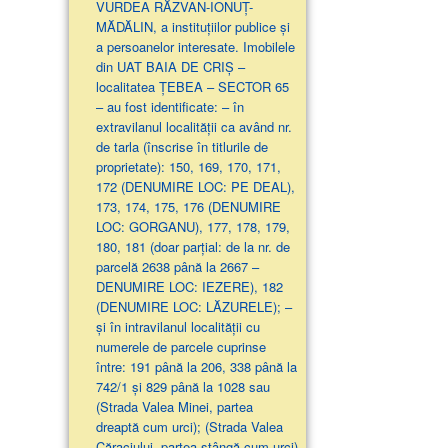
VURDEA RĂZVAN-IONUȚ-
MĂDĂLIN, a instituțiilor publice și
a persoanelor interesate. Imobilele
din UAT BAIA DE CRIȘ –
localitatea ȚEBEA – SECTOR 65
– au fost identificate: – în
extravilanul localităţii ca având nr.
de tarla (înscrise în titlurile de
proprietate): 150, 169, 170, 171,
172 (DENUMIRE LOC: PE DEAL),
173, 174, 175, 176 (DENUMIRE
LOC: GORGANU), 177, 178, 179,
180, 181 (doar parţial: de la nr. de
parcelă 2638 până la 2667 –
DENUMIRE LOC: IEZERE), 182
(DENUMIRE LOC: LĂZURELE); –
și în intravilanul localității cu
numerele de parcele cuprinse
între: 191 până la 206, 338 până la
742/1 și 829 până la 1028 sau
(Strada Valea Minei, partea
dreaptă cum urci); (Strada Valea
Căraciului, partea stângă cum urci)