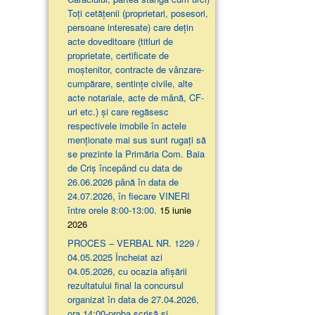
Toți cetățenii (proprietari, posesori,
persoane interesate) care dețin
acte doveditoare (titluri de
proprietate, certificate de
moștenitor, contracte de vânzare-
cumpărare, sentințe civile, alte
acte notariale, acte de mână, CF-
uri etc.) și care regăsesc
respectivele imobile în actele
menționate mai sus sunt rugați să
se prezinte la Primăria Com. Baia
de Criș începând cu data de
26.06.2026 până în data de
24.07.2026, în fiecare VINERI
între orele 8:00-13:00.
15 iunie
2026
PROCES – VERBAL NR. 1229 /
04.05.2025 Încheiat azi
04.05.2026, cu ocazia afişării
rezultatului final la concursul
organizat în data de 27.04.2026,
ora 14:00-proba scrisă şi