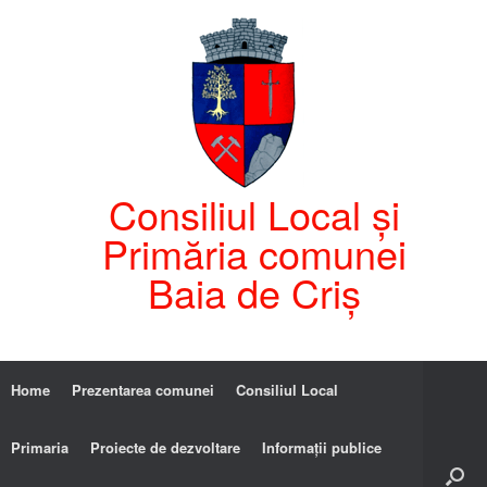
Consiliul Local și
Primăria comunei
Baia de Criș
Home
Prezentarea comunei
Consiliul Local
Primaria
Proiecte de dezvoltare
Informații publice