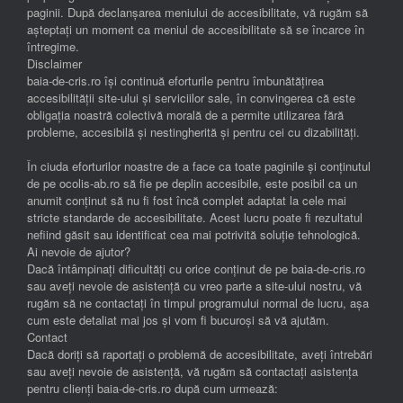
paginii. După declanșarea meniului de accesibilitate, vă rugăm să
așteptați un moment ca meniul de accesibilitate să se încarce în
întregime.
Disclaimer
baia-de-cris.ro își continuă eforturile pentru îmbunătățirea
accesibilității site-ului și serviciilor sale, în convingerea că este
obligația noastră colectivă morală de a permite utilizarea fără
probleme, accesibilă și nestingherită și pentru cei cu dizabilități.
În ciuda eforturilor noastre de a face ca toate paginile și conținutul
de pe ocolis-ab.ro să fie pe deplin accesibile, este posibil ca un
anumit conținut să nu fi fost încă complet adaptat la cele mai
stricte standarde de accesibilitate. Acest lucru poate fi rezultatul
nefiind găsit sau identificat cea mai potrivită soluție tehnologică.
Ai nevoie de ajutor?
Dacă întâmpinați dificultăți cu orice conținut de pe baia-de-cris.ro
sau aveți nevoie de asistență cu vreo parte a site-ului nostru, vă
rugăm să ne contactați în timpul programului normal de lucru, așa
cum este detaliat mai jos și vom fi bucuroși să vă ajutăm.
Contact
Dacă doriți să raportați o problemă de accesibilitate, aveți întrebări
sau aveți nevoie de asistență, vă rugăm să contactați asistența
pentru clienți baia-de-cris.ro după cum urmează: