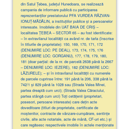
din Satul Țebea, județul Hunedoara, se realizează
campania de informare publică cu participarea
reprezentanților prestatorului PFA VURDEA RĂZVAN-
IONUȚ-MĂDĂLIN, a instituțiilor publice și a persoanelor
interesate. Imobilele din UAT BAIA DE CRIȘ –
localitatea ȚEBEA – SECTOR 65 – au fost identificate:
– în extravilanul localităţii ca având nr. de tarla (înscrise
în titlurile de proprietate): 150, 169, 170, 171, 172
(DENUMIRE LOC: PE DEAL), 173, 174, 175, 176
(DENUMIRE LOC: GORGANU), 177, 178, 179, 180,
181 (doar parţial: de la nr. de parcelă 2638 până la 2667
– DENUMIRE LOC: IEZERE), 182 (DENUMIRE LOC:
LĂZURELE); – și în intravilanul localității cu numerele
de parcele cuprinse între: 191 până la 206, 338 până la
742/1 și 829 până la 1028 sau (Strada Valea Minei,
partea dreaptă cum urci); (Strada Valea Căraciului,
partea stângă cum urci) Toți cetățenii (proprietari,
posesori, persoane interesate) care dețin acte
doveditoare (titluri de proprietate, certificate de
moștenitor, contracte de vânzare-cumpărare, sentințe
civile, alte acte notariale, acte de mână, CF-uri etc.) și
care regăsesc respectivele imobile în actele menționate