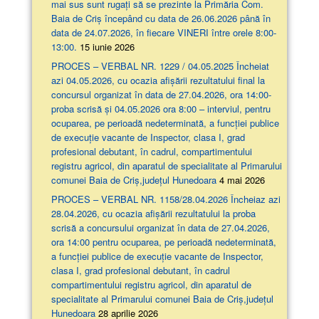
mai sus sunt rugați să se prezinte la Primăria Com.
Baia de Criș începând cu data de 26.06.2026 până în
data de 24.07.2026, în fiecare VINERI între orele 8:00-
13:00.
15 iunie 2026
PROCES – VERBAL NR. 1229 / 04.05.2025 Încheiat
azi 04.05.2026, cu ocazia afişării rezultatului final la
concursul organizat în data de 27.04.2026, ora 14:00-
proba scrisă şi 04.05.2026 ora 8:00 – interviul, pentru
ocuparea, pe perioadă nedeterminată, a funcției publice
de execuție vacante de Inspector, clasa I, grad
profesional debutant, în cadrul, compartimentului
registru agricol, din aparatul de specialitate al Primarului
comunei Baia de Criș,județul Hunedoara
4 mai 2026
PROCES – VERBAL NR. 1158/28.04.2026 Încheiaz azi
28.04.2026, cu ocazia afişării rezultatului la proba
scrisă a concursului organizat în data de 27.04.2026,
ora 14:00 pentru ocuparea, pe perioadă nedeterminată,
a funcției publice de execuție vacante de Inspector,
clasa I, grad profesional debutant, în cadrul
compartimentului registru agricol, din aparatul de
specialitate al Primarului comunei Baia de Criș,județul
Hunedoara
28 aprilie 2026