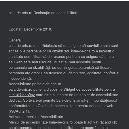
baia-de-cris.ro Declarație de accesibilitate
Updatat: Decembrie 2019.
General
baia-de-cris.ro se străduiește să se asigure că serviciile sale sunt
accesibile persoanelor cu dizabilități. baia-de-cris.ro a investit o
cantitate semnificativă de resurse pentru a se asigura că site-ul
său web este mai ușor de utilizat și mai accesibil pentru
persoanele cu dizabilități, cu convingerea puternică că fiecare
persoană are dreptul să trăiască cu demnitate, egalitate, confort și
independenţă.
Accesibilitate pe baia-de-cris.ro
baia-de-cris.ro pune la dispoziție
Widget de accesibilitate pentru
site-ul UserWay
care este alimentat de un server de accesibilitate
dedicat. Software-ul permite baia-de-cris.ro să-și îmbunătățească
conformitatea cu Ghidul de accesibilitate pentru conținutul web
(WCAG 2.1).
Activarea meniului Accesibilitate
Meniul de accesibilitate baia-de-cris.ro poate fi activat făcând clic
pe pictograma meniului de accesibilitate care apare în colțul