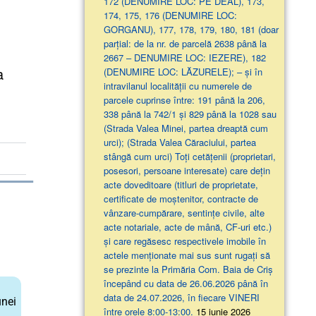
172 (DENUMIRE LOC: PE DEAL), 173,
174, 175, 176 (DENUMIRE LOC:
GORGANU), 177, 178, 179, 180, 181 (doar
parţial: de la nr. de parcelă 2638 până la
2667 – DENUMIRE LOC: IEZERE), 182
a
(DENUMIRE LOC: LĂZURELE); – și în
intravilanul localității cu numerele de
parcele cuprinse între: 191 până la 206,
338 până la 742/1 și 829 până la 1028 sau
(Strada Valea Minei, partea dreaptă cum
urci); (Strada Valea Căraciului, partea
stângă cum urci) Toți cetățenii (proprietari,
posesori, persoane interesate) care dețin
acte doveditoare (titluri de proprietate,
certificate de moștenitor, contracte de
vânzare-cumpărare, sentințe civile, alte
acte notariale, acte de mână, CF-uri etc.)
și care regăsesc respectivele imobile în
actele menționate mai sus sunt rugați să
se prezinte la Primăria Com. Baia de Criș
începând cu data de 26.06.2026 până în
data de 24.07.2026, în fiecare VINERI
unei
între orele 8:00-13:00.
15 iunie 2026