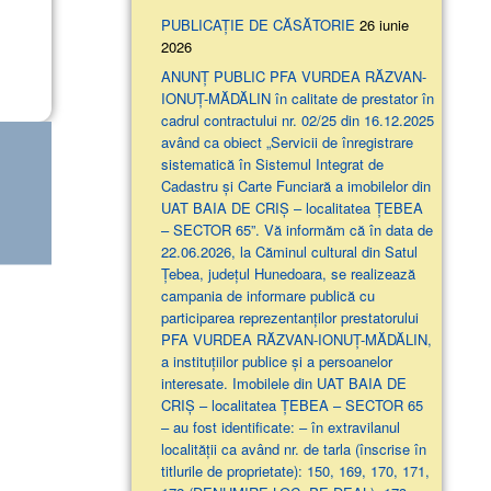
PUBLICAȚIE DE CĂSĂTORIE
26 iunie
2026
ANUNŢ PUBLIC PFA VURDEA RĂZVAN-
IONUȚ-MĂDĂLIN în calitate de prestator în
cadrul contractului nr. 02/25 din 16.12.2025
având ca obiect „Servicii de înregistrare
sistematică în Sistemul Integrat de
Cadastru și Carte Funciară a imobilelor din
UAT BAIA DE CRIȘ – localitatea ȚEBEA
– SECTOR 65”. Vă informăm că în data de
22.06.2026, la Căminul cultural din Satul
Țebea, județul Hunedoara, se realizează
campania de informare publică cu
participarea reprezentanților prestatorului
PFA VURDEA RĂZVAN-IONUȚ-MĂDĂLIN,
a instituțiilor publice și a persoanelor
interesate. Imobilele din UAT BAIA DE
CRIȘ – localitatea ȚEBEA – SECTOR 65
– au fost identificate: – în extravilanul
localităţii ca având nr. de tarla (înscrise în
titlurile de proprietate): 150, 169, 170, 171,