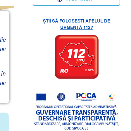
ȘTII SĂ FOLOSEȘTI APELUL DE
URGENȚĂ 112?
lic
iei
 în
iei