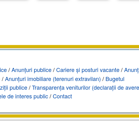
ice
/
Anunțuri publice
/
Cariere și posturi vacante
/
Anunț
e
/
Anunțuri imobiliare (terenuri extravilan)
/
Bugetul
ziții publice
/
Transparența veniturilor (declarații de avere
le de interes public
/
Contact