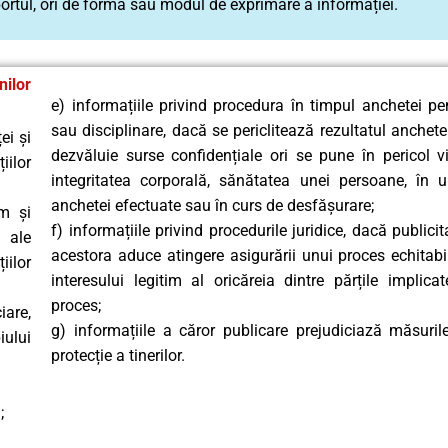
suportul, ori de forma sau modul de exprimare a informației.
ilor
e) informațiile privind procedura în timpul anchetei pe
sau disciplinare, dacă se periclitează rezultatul anchetei
ei și
dezvăluie surse confidențiale ori se pune în pericol vi
iilor
integritatea corporală, sănătatea unei persoane, în 
anchetei efectuate sau în curs de desfășurare;
um și
f) informațiile privind procedurile juridice, dacă publici
 ale
acestora aduce atingere asigurării unui proces echitabil
ilor
interesului legitim al oricăreia dintre părțile implicat
proces;
iare,
g) informațiile a căror publicare prejudiciază măsuril
ului
protecție a tinerilor.
;