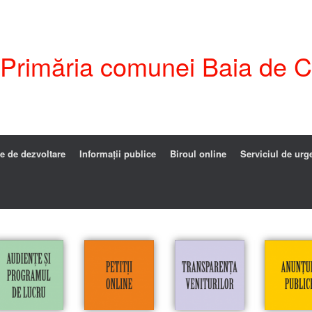
i Primăria comunei Baia de C
e de dezvoltare
Informații publice
Biroul online
Serviciul de urg