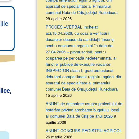
aparatul de specialitate al Primarului
comunei Baia de Criș,județul Hunedoara
28 aprilie 2026
iile
PROCES –VERBAL încheiat
azi,15.04.2026, cu ocazia verificării
dosarelor depuse de candidații înscriși
pentru concursul organizat în data de
27.04.2026 – proba scrisă, pentru
ocuparea pe perioadă nedeterminată, a
funcției publice de execuție vacante
INSPECTOR clasa I, grad profesional
debutant compartiment registru agricol din
aparatul de specialitate al primarului
comunei Baia de Criș,județul Hunedoara
lice,
15 aprilie 2026
ANUNȚ de dezbatere asupra proiectului de
hotărâre privind aprobarea bugetului local
al comunei Baia de Criș pe anul 2026
9
aprilie 2026
ANUNT CONCURS REGISTRU AGRICOL
26 martie 2026