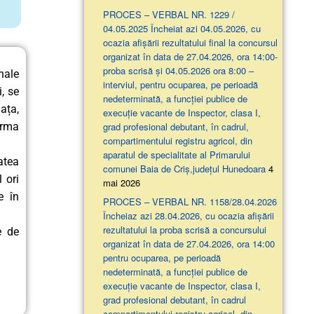
PROCES – VERBAL NR. 1229 /
04.05.2025 Încheiat azi 04.05.2026, cu
ocazia afişării rezultatului final la concursul
organizat în data de 27.04.2026, ora 14:00-
proba scrisă şi 04.05.2026 ora 8:00 –
nale
interviul, pentru ocuparea, pe perioadă
, se
nedeterminată, a funcției publice de
ața,
execuție vacante de Inspector, clasa I,
urma
grad profesional debutant, în cadrul,
compartimentului registru agricol, din
aparatul de specialitate al Primarului
tatea
comunei Baia de Criș,județul Hunedoara
4
 ori
mai 2026
e în
PROCES – VERBAL NR. 1158/28.04.2026
Încheiaz azi 28.04.2026, cu ocazia afişării
rezultatului la proba scrisă a concursului
e de
organizat în data de 27.04.2026, ora 14:00
pentru ocuparea, pe perioadă
nedeterminată, a funcției publice de
execuție vacante de Inspector, clasa I,
grad profesional debutant, în cadrul
compartimentului registru agricol, din