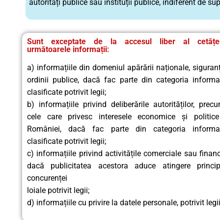
autorități publice sau instituții publice, indiferent de 
Sunt exceptate de la accesul liber al cetățen
următoarele informații
:
a) informațiile din domeniul apărării naționale, siguranț
ordinii publice, dacă fac parte din categoria informaț
clasificate potrivit legii;
b) informațiile privind deliberările autorităților, prec
cele care privesc interesele economice și politice
României, dacă fac parte din categoria informați
clasificate potrivit legii;
c) informațiile privind activitățile comerciale sau financ
dacă publicitatea acestora aduce atingere principi
concurenței
loiale potrivit legii;
d) informațiile cu privire la datele personale, potrivit legii