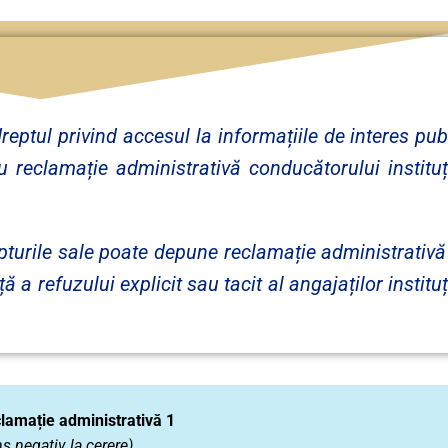
eptul privind accesul la informațiile de interes pub
 reclamație administrativă conducătorului instituț
turile sale poate depune reclamație administrativă
 a refuzului explicit sau tacit al angajaților instituț
lamație administrativă 1
s negativ la cerere)