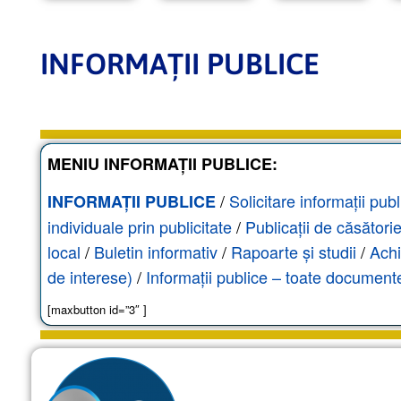
INFORMAȚII PUBLICE
MENIU INFORMAȚII PUBLICE:
/
Solicitare informații publ
INFORMAȚII PUBLICE
individuale prin publicitate
/
Publicații de căsători
local
/
Buletin informativ
/
Rapoarte și studii
/
Achi
de interese)
/
Informații publice – toate documente
[maxbutton id=”3″ ]