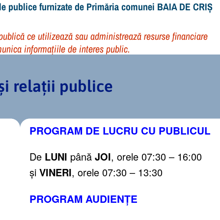
iile publice furnizate de Primăria comunei BAIA DE CRIȘ
 publică ce utilizează sau administrează resurse financiare
unica informațiile de interes public.
 relații publice
PROGRAM DE LUCRU CU PUBLICUL
De
LUNI
până
JOI
, orele 07:30 – 16:00
și
VINERI
, orele 07:30 – 13:30
PROGRAM AUDIENȚE