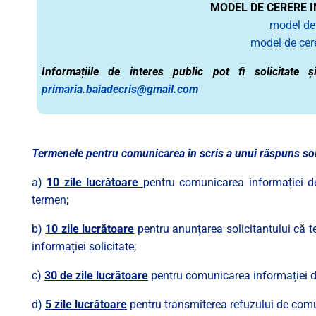
MODEL DE CERERE I
model de 
model de cere
Informațiile de interes public pot fi solicitate
primaria.baiadecris@gmail.com
Termenele pentru comunicarea în scris a unui răspuns solic
a)
10 zile lucrătoare
pentru comunicarea informației de 
termen;
b)
10 zile lucrătoare
pentru anunțarea solicitantului că te
informației solicitate;
c)
30 de zile lucrătoare
pentru comunicarea informației de 
d)
5 zile lucrătoare
pentru transmiterea refuzului de comuni