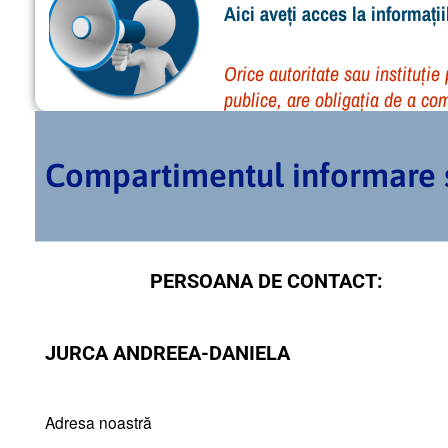
Aici aveți acces la informaț
Orice autoritate sau instituție
publice, are obligația de a com
Compartimentul informare și
PERSOANA DE CONTACT:
JURCA ANDREEA-DANIELA
Adresa noastră