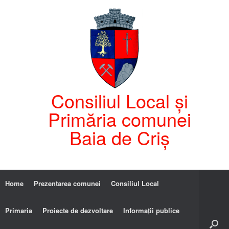
Consiliul Local și
Primăria comunei
Baia de Criș
Home
Prezentarea comunei
Consiliul Local
Primaria
Proiecte de dezvoltare
Informații publice