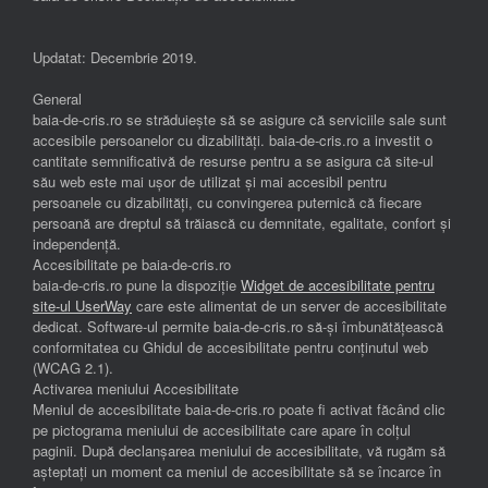
Updatat: Decembrie 2019.
General
baia-de-cris.ro se străduiește să se asigure că serviciile sale sunt
accesibile persoanelor cu dizabilități. baia-de-cris.ro a investit o
cantitate semnificativă de resurse pentru a se asigura că site-ul
său web este mai ușor de utilizat și mai accesibil pentru
persoanele cu dizabilități, cu convingerea puternică că fiecare
persoană are dreptul să trăiască cu demnitate, egalitate, confort și
independenţă.
Accesibilitate pe baia-de-cris.ro
baia-de-cris.ro pune la dispoziție
Widget de accesibilitate pentru
site-ul UserWay
care este alimentat de un server de accesibilitate
dedicat. Software-ul permite baia-de-cris.ro să-și îmbunătățească
conformitatea cu Ghidul de accesibilitate pentru conținutul web
(WCAG 2.1).
Activarea meniului Accesibilitate
Meniul de accesibilitate baia-de-cris.ro poate fi activat făcând clic
pe pictograma meniului de accesibilitate care apare în colțul
paginii. După declanșarea meniului de accesibilitate, vă rugăm să
așteptați un moment ca meniul de accesibilitate să se încarce în