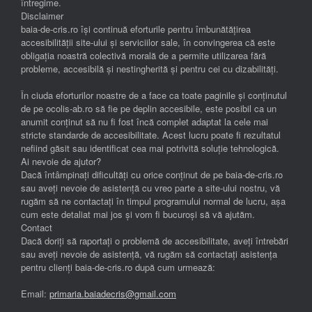
întregime.
Disclaimer
baia-de-cris.ro își continuă eforturile pentru îmbunătățirea
accesibilității site-ului și serviciilor sale, în convingerea că este
obligația noastră colectivă morală de a permite utilizarea fără
probleme, accesibilă și nestingherită și pentru cei cu dizabilități.
În ciuda eforturilor noastre de a face ca toate paginile și conținutul
de pe ocolis-ab.ro să fie pe deplin accesibile, este posibil ca un
anumit conținut să nu fi fost încă complet adaptat la cele mai
stricte standarde de accesibilitate. Acest lucru poate fi rezultatul
nefiind găsit sau identificat cea mai potrivită soluție tehnologică.
Ai nevoie de ajutor?
Dacă întâmpinați dificultăți cu orice conținut de pe baia-de-cris.ro
sau aveți nevoie de asistență cu vreo parte a site-ului nostru, vă
rugăm să ne contactați în timpul programului normal de lucru, așa
cum este detaliat mai jos și vom fi bucuroși să vă ajutăm.
Contact
Dacă doriți să raportați o problemă de accesibilitate, aveți întrebări
sau aveți nevoie de asistență, vă rugăm să contactați asistența
pentru clienți baia-de-cris.ro după cum urmează:
Email:
primaria.baiadecris@gmail.com