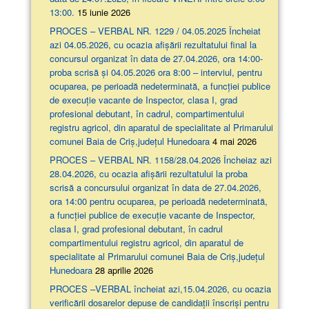
13:00.
15 iunie 2026
PROCES – VERBAL NR. 1229 / 04.05.2025 Încheiat
azi 04.05.2026, cu ocazia afişării rezultatului final la
concursul organizat în data de 27.04.2026, ora 14:00-
proba scrisă şi 04.05.2026 ora 8:00 – interviul, pentru
ocuparea, pe perioadă nedeterminată, a funcției publice
de execuție vacante de Inspector, clasa I, grad
profesional debutant, în cadrul, compartimentului
registru agricol, din aparatul de specialitate al Primarului
comunei Baia de Criș,județul Hunedoara
4 mai 2026
PROCES – VERBAL NR. 1158/28.04.2026 Încheiaz azi
28.04.2026, cu ocazia afişării rezultatului la proba
scrisă a concursului organizat în data de 27.04.2026,
ora 14:00 pentru ocuparea, pe perioadă nedeterminată,
a funcției publice de execuție vacante de Inspector,
clasa I, grad profesional debutant, în cadrul
compartimentului registru agricol, din aparatul de
specialitate al Primarului comunei Baia de Criș,județul
Hunedoara
28 aprilie 2026
PROCES –VERBAL încheiat azi,15.04.2026, cu ocazia
verificării dosarelor depuse de candidații înscriși pentru