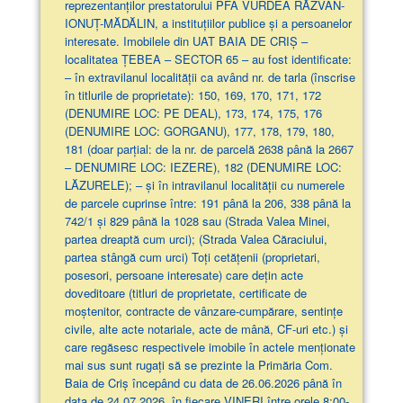
reprezentanților prestatorului PFA VURDEA RĂZVAN-
IONUȚ-MĂDĂLIN, a instituțiilor publice și a persoanelor
interesate. Imobilele din UAT BAIA DE CRIȘ –
localitatea ȚEBEA – SECTOR 65 – au fost identificate:
– în extravilanul localităţii ca având nr. de tarla (înscrise
în titlurile de proprietate): 150, 169, 170, 171, 172
(DENUMIRE LOC: PE DEAL), 173, 174, 175, 176
(DENUMIRE LOC: GORGANU), 177, 178, 179, 180,
181 (doar parţial: de la nr. de parcelă 2638 până la 2667
– DENUMIRE LOC: IEZERE), 182 (DENUMIRE LOC:
LĂZURELE); – și în intravilanul localității cu numerele
de parcele cuprinse între: 191 până la 206, 338 până la
742/1 și 829 până la 1028 sau (Strada Valea Minei,
partea dreaptă cum urci); (Strada Valea Căraciului,
partea stângă cum urci) Toți cetățenii (proprietari,
posesori, persoane interesate) care dețin acte
doveditoare (titluri de proprietate, certificate de
moștenitor, contracte de vânzare-cumpărare, sentințe
civile, alte acte notariale, acte de mână, CF-uri etc.) și
care regăsesc respectivele imobile în actele menționate
mai sus sunt rugați să se prezinte la Primăria Com.
Baia de Criș începând cu data de 26.06.2026 până în
data de 24.07.2026, în fiecare VINERI între orele 8:00-