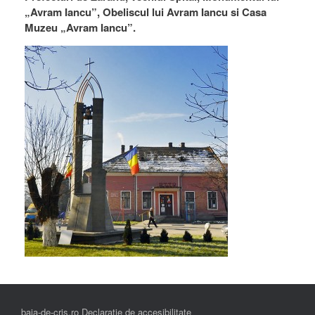
„Avram Iancu”, Obeliscul lui Avram Iancu si Casa
Muzeu „Avram Iancu”.
baia-de-cris.ro Declarație de accesibilitate