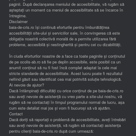
paginii. După declanșarea meniului de accesibilitate, vă rugăm să
așteptați un moment ca meniul de accesibilitate să se încarce în
întregime.
Disclaimer
baia-de-cris.ro își continuă eforturile pentru îmbunătățirea
accesibilității site-ului și serviciilor sale, în convingerea că este
obligația noastră colectivă morală de a permite utilizarea fără
probleme, accesibilă și nestingherită și pentru cei cu dizabilități.
În ciuda eforturilor noastre de a face ca toate paginile și conținutul
de pe ocolis-ab.ro să fie pe deplin accesibile, este posibil ca un
anumit conținut să nu fi fost încă complet adaptat la cele mai
stricte standarde de accesibilitate. Acest lucru poate fi rezultatul
nefiind găsit sau identificat cea mai potrivită soluție tehnologică.
Ai nevoie de ajutor?
Dacă întâmpinați dificultăți cu orice conținut de pe baia-de-cris.ro
sau aveți nevoie de asistență cu vreo parte a site-ului nostru, vă
rugăm să ne contactați în timpul programului normal de lucru, așa
cum este detaliat mai jos și vom fi bucuroși să vă ajutăm.
Contact
Dacă doriți să raportați o problemă de accesibilitate, aveți întrebări
sau aveți nevoie de asistență, vă rugăm să contactați asistența
pentru clienți baia-de-cris.ro după cum urmează: