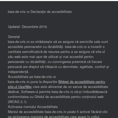
baia-de-cris.ro Declarație de accesibilitate
Updatat: Decembrie 2019.
General
baia-de-cris.ro se străduiește să se asigure că serviciile sale sunt
accesibile persoanelor cu dizabilități. baia-de-cris.ro a investit o
cantitate semnificativă de resurse pentru a se asigura că site-ul
său web este mai ușor de utilizat și mai accesibil pentru
persoanele cu dizabilități, cu convingerea puternică că fiecare
persoană are dreptul să trăiască cu demnitate, egalitate, confort și
independenţă.
Accesibilitate pe baia-de-cris.ro
baia-de-cris.ro pune la dispoziție
Widget de accesibilitate pentru
site-ul UserWay
care este alimentat de un server de accesibilitate
dedicat. Software-ul permite baia-de-cris.ro să-și îmbunătățească
conformitatea cu Ghidul de accesibilitate pentru conținutul web
(WCAG 2.1).
Activarea meniului Accesibilitate
Meniul de accesibilitate baia-de-cris.ro poate fi activat făcând clic
pe pictograma meniului de accesibilitate care apare în colțul