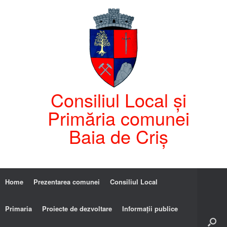
Consiliul Local și
Primăria comunei
Baia de Criș
Home
Prezentarea comunei
Consiliul Local
Primaria
Proiecte de dezvoltare
Informații publice