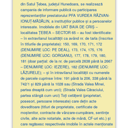
din Satul Țebea, județul Hunedoara, se realizează
campania de informare publică cu participarea
reprezentanților prestatorului PFA VURDEA RĂZVAN-
IONUȚ-MĂDĂLIN, a instituțiilor publice și a persoanelor
interesate. Imobilele din UAT BAIA DE CRIȘ –
localitatea ȚEBEA – SECTOR 65 – au fost identificate:
– în extravilanul localităţii ca având nr. de tarla (înscrise
în titlurile de proprietate): 150, 169, 170, 171, 172
(DENUMIRE LOC: PE DEAL), 173, 174, 175, 176
(DENUMIRE LOC: GORGANU), 177, 178, 179, 180,
181 (doar parţial: de la nr. de parcelă 2638 până la 2667
– DENUMIRE LOC: IEZERE), 182 (DENUMIRE LOC:
LĂZURELE); – și în intravilanul localității cu numerele
de parcele cuprinse între: 191 până la 206, 338 până la
742/1 și 829 până la 1028 sau (Strada Valea Minei,
partea dreaptă cum urci); (Strada Valea Căraciului,
partea stângă cum urci) Toți cetățenii (proprietari,
posesori, persoane interesate) care dețin acte
doveditoare (titluri de proprietate, certificate de
moștenitor, contracte de vânzare-cumpărare, sentințe
civile, alte acte notariale, acte de mână, CF-uri etc.) și
care regăsesc respectivele imobile în actele menționate