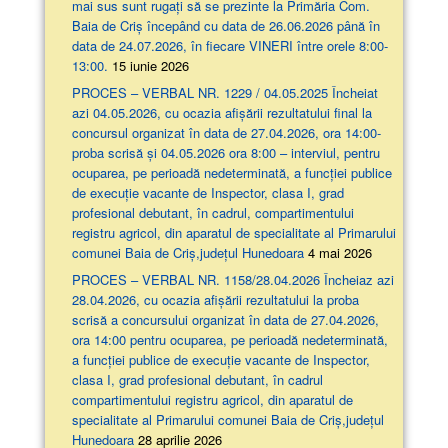
mai sus sunt rugați să se prezinte la Primăria Com.
Baia de Criș începând cu data de 26.06.2026 până în
data de 24.07.2026, în fiecare VINERI între orele 8:00-
13:00.
15 iunie 2026
PROCES – VERBAL NR. 1229 / 04.05.2025 Încheiat
azi 04.05.2026, cu ocazia afişării rezultatului final la
concursul organizat în data de 27.04.2026, ora 14:00-
proba scrisă şi 04.05.2026 ora 8:00 – interviul, pentru
ocuparea, pe perioadă nedeterminată, a funcției publice
de execuție vacante de Inspector, clasa I, grad
profesional debutant, în cadrul, compartimentului
registru agricol, din aparatul de specialitate al Primarului
comunei Baia de Criș,județul Hunedoara
4 mai 2026
PROCES – VERBAL NR. 1158/28.04.2026 Încheiaz azi
28.04.2026, cu ocazia afişării rezultatului la proba
scrisă a concursului organizat în data de 27.04.2026,
ora 14:00 pentru ocuparea, pe perioadă nedeterminată,
a funcției publice de execuție vacante de Inspector,
clasa I, grad profesional debutant, în cadrul
compartimentului registru agricol, din aparatul de
specialitate al Primarului comunei Baia de Criș,județul
Hunedoara
28 aprilie 2026