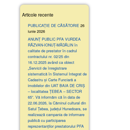
Articole recente
PUBLICAȚIE DE CĂSĂTORIE
26
iunie 2026
ANUNŢ PUBLIC PFA VURDEA
RĂZVAN-IONUȚ-MĂDĂLIN în
calitate de prestator în cadrul
contractului nr. 02/25 din
16.12.2025 având ca obiect
„Servicii de înregistrare
sistematică în Sistemul Integrat de
Cadastru și Carte Funciară a
imobilelor din UAT BAIA DE CRIȘ
– localitatea ȚEBEA – SECTOR
65”. Vă informăm că în data de
22.06.2026, la Căminul cultural din
Satul Țebea, județul Hunedoara, se
realizează campania de informare
publică cu participarea
reprezentanților prestatorului PFA