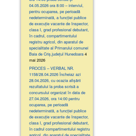
04.05.2026 ora 8:00 – interviul,
pentru ocuparea, pe perioadă
nedeterminată, a funcției publice
de execuție vacante de Inspector,
clasa I, grad profesional debutant,
în cadrul, compartimentului
registru agricol, din aparatul de
specialitate al Primarului comunei
Baia de Criș,județul Hunedoara
4
mai 2026
PROCES – VERBAL NR.
1158/28.04.2026 Încheiaz azi
28.04.2026, cu ocazia afişării
rezultatului la proba scrisă a
concursului organizat în data de
27.04.2026, ora 14:00 pentru
ocuparea, pe perioadă
nedeterminată, a funcției publice
de execuție vacante de Inspector,
clasa I, grad profesional debutant,
în cadrul compartimentului registru
agricol, din aparatul de specialitate