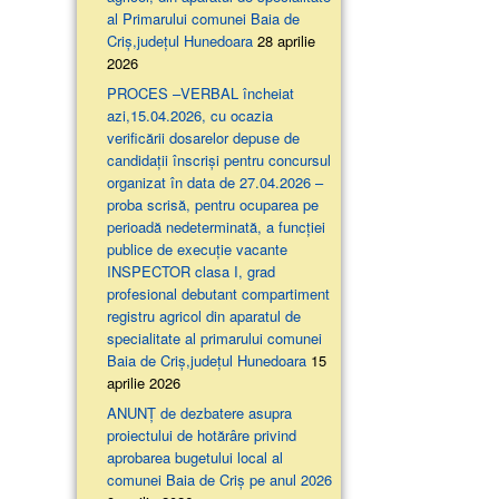
al Primarului comunei Baia de
Criș,județul Hunedoara
28 aprilie
2026
PROCES –VERBAL încheiat
azi,15.04.2026, cu ocazia
verificării dosarelor depuse de
candidații înscriși pentru concursul
organizat în data de 27.04.2026 –
proba scrisă, pentru ocuparea pe
perioadă nedeterminată, a funcției
publice de execuție vacante
INSPECTOR clasa I, grad
profesional debutant compartiment
registru agricol din aparatul de
specialitate al primarului comunei
Baia de Criș,județul Hunedoara
15
aprilie 2026
ANUNȚ de dezbatere asupra
proiectului de hotărâre privind
aprobarea bugetului local al
comunei Baia de Criș pe anul 2026