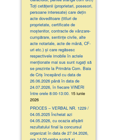
Toți cetățenii (proprietari, posesori,
persoane interesate) care dețin
acte doveditoare (titluri de
proprietate, certificate de
moștenitor, contracte de vânzare-
cumpărare, sentințe civile, alte
acte notariale, acte de mână, CF-
uri etc.) și care regăsesc
respectivele imobile în actele
menționate mai sus sunt rugați să
se prezinte la Primăria Com. Baia
de Criș începând cu data de
26.06.2026 până în data de
24.07.2026, în fiecare VINERI
între orele 8:00-13:00.
15 iunie
2026
PROCES – VERBAL NR. 1229 /
04.05.2025 Încheiat azi
04.05.2026, cu ocazia afişării
rezultatului final la concursul
organizat în data de 27.04.2026,
ora 14:00-proba scrisă şi