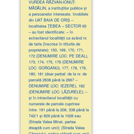
VURDEA RĂZVAN-IONUȚ-
MĂDĂLIN, a instituțiilor publice și
a persoanelor interesate. Imobilele
din UAT BAIA DE CRIȘ –
localitatea ȚEBEA – SECTOR 65
– au fost identificate: – în
extravilanul localităţii ca având nr.
de tarla (înscrise în titlurile de
proprietate): 150, 169, 170, 171,
172 (DENUMIRE LOC: PE DEAL),
173, 174, 175, 176 (DENUMIRE
LOC: GORGANU), 177, 178, 179,
180, 181 (doar parţial: de la nr. de
parcelă 2638 până la 2667 –
DENUMIRE LOC: IEZERE), 182
(DENUMIRE LOC: LĂZURELE); –
și în intravilanul localității cu
numerele de parcele cuprinse
între: 191 până la 206, 338 până la
742/1 și 829 până la 1028 sau
(Strada Valea Minei, partea
dreaptă cum urci); (Strada Valea
Căraciului, partea stângă cum urci)