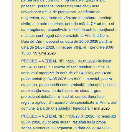
posesori, persoane interesate) care dețin acte
doveditoare (titluri de proprietate, certificate de
moștenitor, contracte de vânzare-cumpărare, sentințe
civile, alte acte notariale, acte de mână, CF-uri etc.) și
care regăsesc respectivele imobile în actele menționate
mai sus sunt rugați să se prezinte la Primăria Com.
Baia de Criș începând cu data de 26.06.2026 până în
data de 24.07.2026, în fiecare VINERI între orele 8:00-
13:00.
15 iunie 2026
PROCES – VERBAL NR. 1229 / 04.05.2025 Încheiat
azi 04.05.2026, cu ocazia afişării rezultatului final la
concursul organizat în data de 27.04.2026, ora 14:00-
proba scrisă şi 04.05.2026 ora 8:00 – interviul, pentru
ocuparea, pe perioadă nedeterminată, a funcției publice
de execuție vacante de Inspector, clasa I, grad
profesional debutant, în cadrul, compartimentului
registru agricol, din aparatul de specialitate al Primarului
comunei Baia de Criș,județul Hunedoara
4 mai 2026
PROCES – VERBAL NR. 1158/28.04.2026 Încheiaz azi
28.04.2026, cu ocazia afişării rezultatului la proba
scrisă a concursului organizat în data de 27.04.2026,