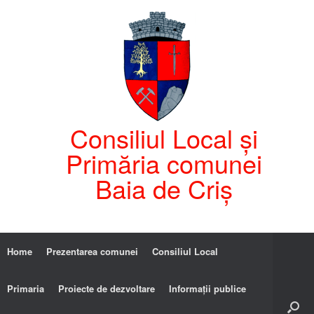
Consiliul Local și
Primăria comunei
Baia de Criș
Home
Prezentarea comunei
Consiliul Local
Primaria
Proiecte de dezvoltare
Informații publice