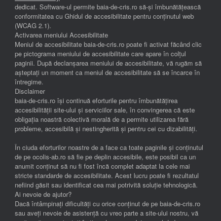
dedicat. Software-ul permite baia-de-cris.ro să-și îmbunătățească
conformitatea cu Ghidul de accesibilitate pentru conținutul web
(WCAG 2.1).
Activarea meniului Accesibilitate
Meniul de accesibilitate baia-de-cris.ro poate fi activat făcând clic
pe pictograma meniului de accesibilitate care apare în colțul
paginii. După declanșarea meniului de accesibilitate, vă rugăm să
așteptați un moment ca meniul de accesibilitate să se încarce în
întregime.
Disclaimer
baia-de-cris.ro își continuă eforturile pentru îmbunătățirea
accesibilității site-ului și serviciilor sale, în convingerea că este
obligația noastră colectivă morală de a permite utilizarea fără
probleme, accesibilă și nestingherită și pentru cei cu dizabilități.
În ciuda eforturilor noastre de a face ca toate paginile și conținutul
de pe ocolis-ab.ro să fie pe deplin accesibile, este posibil ca un
anumit conținut să nu fi fost încă complet adaptat la cele mai
stricte standarde de accesibilitate. Acest lucru poate fi rezultatul
nefiind găsit sau identificat cea mai potrivită soluție tehnologică.
Ai nevoie de ajutor?
Dacă întâmpinați dificultăți cu orice conținut de pe baia-de-cris.ro
sau aveți nevoie de asistență cu vreo parte a site-ului nostru, vă