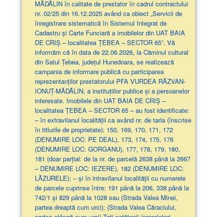
MĂDĂLIN în calitate de prestator în cadrul contractului
nr. 02/25 din 16.12.2025 având ca obiect „Servicii de
înregistrare sistematică în Sistemul Integrat de
Cadastru și Carte Funciară a imobilelor din UAT BAIA
DE CRIȘ – localitatea ȚEBEA – SECTOR 65”. Vă
informăm că în data de 22.06.2026, la Căminul cultural
din Satul Țebea, județul Hunedoara, se realizează
campania de informare publică cu participarea
reprezentanților prestatorului PFA VURDEA RĂZVAN-
IONUȚ-MĂDĂLIN, a instituțiilor publice și a persoanelor
interesate. Imobilele din UAT BAIA DE CRIȘ –
localitatea ȚEBEA – SECTOR 65 – au fost identificate:
– în extravilanul localităţii ca având nr. de tarla (înscrise
în titlurile de proprietate): 150, 169, 170, 171, 172
(DENUMIRE LOC: PE DEAL), 173, 174, 175, 176
(DENUMIRE LOC: GORGANU), 177, 178, 179, 180,
181 (doar parţial: de la nr. de parcelă 2638 până la 2667
– DENUMIRE LOC: IEZERE), 182 (DENUMIRE LOC:
LĂZURELE); – și în intravilanul localității cu numerele
de parcele cuprinse între: 191 până la 206, 338 până la
742/1 și 829 până la 1028 sau (Strada Valea Minei,
partea dreaptă cum urci); (Strada Valea Căraciului,
partea stângă cum urci) Toți cetățenii (proprietari,