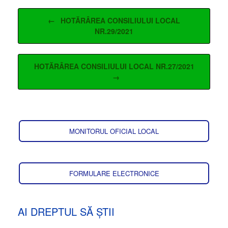
Post navigation
←
HOTĂRÂREA CONSILIULUI LOCAL
NR.29/2021
HOTĂRÂREA CONSILIULUI LOCAL NR.27/2021
→
MONITORUL OFICIAL LOCAL
FORMULARE ELECTRONICE
AI DREPTUL SĂ ȘTII