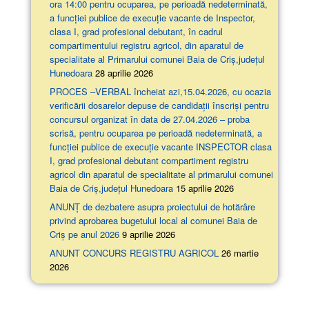
ora 14:00 pentru ocuparea, pe perioadă nedeterminată,
a funcției publice de execuție vacante de Inspector,
clasa I, grad profesional debutant, în cadrul
compartimentului registru agricol, din aparatul de
specialitate al Primarului comunei Baia de Criș,județul
Hunedoara
28 aprilie 2026
PROCES –VERBAL încheiat azi,15.04.2026, cu ocazia
verificării dosarelor depuse de candidații înscriși pentru
concursul organizat în data de 27.04.2026 – proba
scrisă, pentru ocuparea pe perioadă nedeterminată, a
funcției publice de execuție vacante INSPECTOR clasa
I, grad profesional debutant compartiment registru
agricol din aparatul de specialitate al primarului comunei
Baia de Criș,județul Hunedoara
15 aprilie 2026
ANUNȚ de dezbatere asupra proiectului de hotărâre
privind aprobarea bugetului local al comunei Baia de
Criș pe anul 2026
9 aprilie 2026
ANUNT CONCURS REGISTRU AGRICOL
26 martie
2026