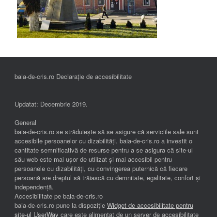
baia-de-cris.ro Declarație de accesibilitate
Updatat: Decembrie 2019.
General
baia-de-cris.ro se străduiește să se asigure că serviciile sale sunt
accesibile persoanelor cu dizabilități. baia-de-cris.ro a investit o
cantitate semnificativă de resurse pentru a se asigura că site-ul
său web este mai ușor de utilizat și mai accesibil pentru
persoanele cu dizabilități, cu convingerea puternică că fiecare
persoană are dreptul să trăiască cu demnitate, egalitate, confort și
independenţă.
Accesibilitate pe baia-de-cris.ro
baia-de-cris.ro pune la dispoziție
Widget de accesibilitate pentru
site-ul UserWay
care este alimentat de un server de accesibilitate