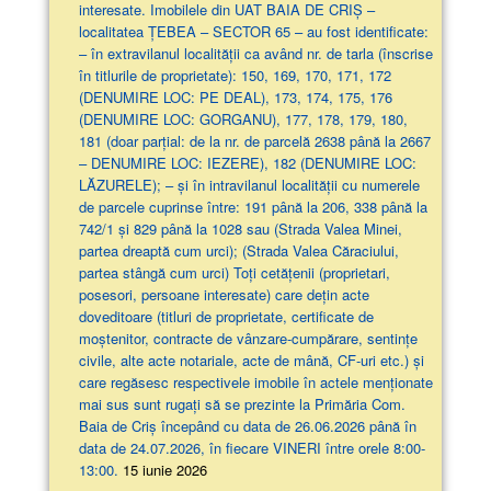
interesate. Imobilele din UAT BAIA DE CRIȘ –
localitatea ȚEBEA – SECTOR 65 – au fost identificate:
– în extravilanul localităţii ca având nr. de tarla (înscrise
în titlurile de proprietate): 150, 169, 170, 171, 172
(DENUMIRE LOC: PE DEAL), 173, 174, 175, 176
(DENUMIRE LOC: GORGANU), 177, 178, 179, 180,
181 (doar parţial: de la nr. de parcelă 2638 până la 2667
– DENUMIRE LOC: IEZERE), 182 (DENUMIRE LOC:
LĂZURELE); – și în intravilanul localității cu numerele
de parcele cuprinse între: 191 până la 206, 338 până la
742/1 și 829 până la 1028 sau (Strada Valea Minei,
partea dreaptă cum urci); (Strada Valea Căraciului,
partea stângă cum urci) Toți cetățenii (proprietari,
posesori, persoane interesate) care dețin acte
doveditoare (titluri de proprietate, certificate de
moștenitor, contracte de vânzare-cumpărare, sentințe
civile, alte acte notariale, acte de mână, CF-uri etc.) și
care regăsesc respectivele imobile în actele menționate
mai sus sunt rugați să se prezinte la Primăria Com.
Baia de Criș începând cu data de 26.06.2026 până în
data de 24.07.2026, în fiecare VINERI între orele 8:00-
13:00.
15 iunie 2026