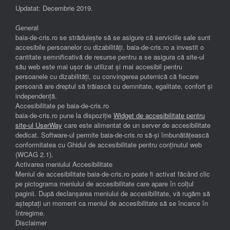
Updatat: Decembrie 2019.
General
baia-de-cris.ro se străduiește să se asigure că serviciile sale sunt
accesibile persoanelor cu dizabilități. baia-de-cris.ro a investit o
cantitate semnificativă de resurse pentru a se asigura că site-ul
său web este mai ușor de utilizat și mai accesibil pentru
persoanele cu dizabilități, cu convingerea puternică că fiecare
persoană are dreptul să trăiască cu demnitate, egalitate, confort și
independenţă.
Accesibilitate pe baia-de-cris.ro
baia-de-cris.ro pune la dispoziție
Widget de accesibilitate pentru
site-ul UserWay
care este alimentat de un server de accesibilitate
dedicat. Software-ul permite baia-de-cris.ro să-și îmbunătățească
conformitatea cu Ghidul de accesibilitate pentru conținutul web
(WCAG 2.1).
Activarea meniului Accesibilitate
Meniul de accesibilitate baia-de-cris.ro poate fi activat făcând clic
pe pictograma meniului de accesibilitate care apare în colțul
paginii. După declanșarea meniului de accesibilitate, vă rugăm să
așteptați un moment ca meniul de accesibilitate să se încarce în
întregime.
Disclaimer