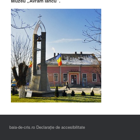
Muzeu „Avram Iancu”.
baia-de-cris.ro Declarație de accesibilitate