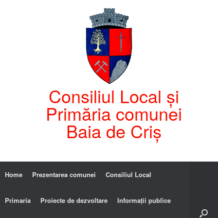
Consiliul Local și
Primăria comunei
Baia de Criș
Home
Prezentarea comunei
Consiliul Local
Primaria
Proiecte de dezvoltare
Informații publice