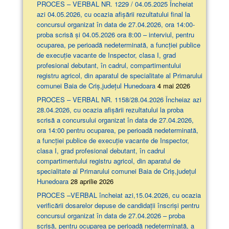
PROCES – VERBAL NR. 1229 / 04.05.2025 Încheiat
azi 04.05.2026, cu ocazia afişării rezultatului final la
concursul organizat în data de 27.04.2026, ora 14:00-
proba scrisă şi 04.05.2026 ora 8:00 – interviul, pentru
ocuparea, pe perioadă nedeterminată, a funcției publice
de execuție vacante de Inspector, clasa I, grad
profesional debutant, în cadrul, compartimentului
registru agricol, din aparatul de specialitate al Primarului
comunei Baia de Criș,județul Hunedoara
4 mai 2026
PROCES – VERBAL NR. 1158/28.04.2026 Încheiaz azi
28.04.2026, cu ocazia afişării rezultatului la proba
scrisă a concursului organizat în data de 27.04.2026,
ora 14:00 pentru ocuparea, pe perioadă nedeterminată,
a funcției publice de execuție vacante de Inspector,
clasa I, grad profesional debutant, în cadrul
compartimentului registru agricol, din aparatul de
specialitate al Primarului comunei Baia de Criș,județul
Hunedoara
28 aprilie 2026
PROCES –VERBAL încheiat azi,15.04.2026, cu ocazia
verificării dosarelor depuse de candidații înscriși pentru
concursul organizat în data de 27.04.2026 – proba
scrisă, pentru ocuparea pe perioadă nedeterminată, a