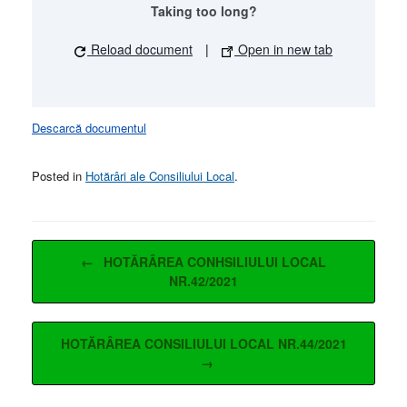
Taking too long?
Reload document
|
Open in new tab
Descarcă documentul
Posted in
Hotărâri ale Consiliului Local
.
Post navigation
←
HOTĂRÂREA CONHSILIULUI LOCAL
NR.42/2021
HOTĂRÂREA CONSILIULUI LOCAL NR.44/2021
→