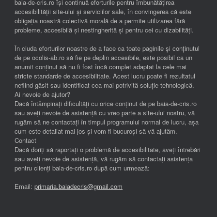
baia-de-cris.ro își continuă eforturile pentru îmbunătățirea
accesibilității site-ului și serviciilor sale, în convingerea că este
obligația noastră colectivă morală de a permite utilizarea fără
probleme, accesibilă și nestingherită și pentru cei cu dizabilități.
În ciuda eforturilor noastre de a face ca toate paginile și conținutul
de pe ocolis-ab.ro să fie pe deplin accesibile, este posibil ca un
anumit conținut să nu fi fost încă complet adaptat la cele mai
stricte standarde de accesibilitate. Acest lucru poate fi rezultatul
nefiind găsit sau identificat cea mai potrivită soluție tehnologică.
Ai nevoie de ajutor?
Dacă întâmpinați dificultăți cu orice conținut de pe baia-de-cris.ro
sau aveți nevoie de asistență cu vreo parte a site-ului nostru, vă
rugăm să ne contactați în timpul programului normal de lucru, așa
cum este detaliat mai jos și vom fi bucuroși să vă ajutăm.
Contact
Dacă doriți să raportați o problemă de accesibilitate, aveți întrebări
sau aveți nevoie de asistență, vă rugăm să contactați asistența
pentru clienți baia-de-cris.ro după cum urmează:
Email:
primaria.baiadecris@gmail.com