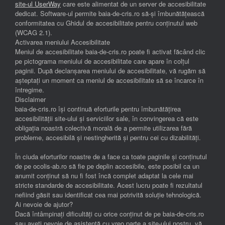
site-ul UserWay
care este alimentat de un server de accesibilitate
dedicat. Software-ul permite baia-de-cris.ro să-și îmbunătățească
conformitatea cu Ghidul de accesibilitate pentru conținutul web
(WCAG 2.1).
Activarea meniului Accesibilitate
Meniul de accesibilitate baia-de-cris.ro poate fi activat făcând clic
pe pictograma meniului de accesibilitate care apare în colțul
paginii. După declanșarea meniului de accesibilitate, vă rugăm să
așteptați un moment ca meniul de accesibilitate să se încarce în
întregime.
Disclaimer
baia-de-cris.ro își continuă eforturile pentru îmbunătățirea
accesibilității site-ului și serviciilor sale, în convingerea că este
obligația noastră colectivă morală de a permite utilizarea fără
probleme, accesibilă și nestingherită și pentru cei cu dizabilități.
În ciuda eforturilor noastre de a face ca toate paginile și conținutul
de pe ocolis-ab.ro să fie pe deplin accesibile, este posibil ca un
anumit conținut să nu fi fost încă complet adaptat la cele mai
stricte standarde de accesibilitate. Acest lucru poate fi rezultatul
nefiind găsit sau identificat cea mai potrivită soluție tehnologică.
Ai nevoie de ajutor?
Dacă întâmpinați dificultăți cu orice conținut de pe baia-de-cris.ro
sau aveți nevoie de asistență cu vreo parte a site-ului nostru, vă