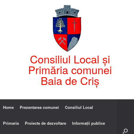
Consiliul Local și
Primăria comunei
Baia de Criș
Home
Prezentarea comunei
Consiliul Local
Primaria
Proiecte de dezvoltare
Informații publice