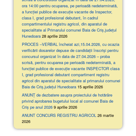
ora 14:00 pentru ocuparea, pe perioadă nedeterminată,
a funcției publice de execuție vacante de Inspector,
clasa I, grad profesional debutant, în cadrul
compartimentului registru agricol, din aparatul de
specialitate al Primarului comunei Baia de Criș,județul
Hunedoara
28 aprilie 2026
PROCES –VERBAL încheiat azi,15.04.2026, cu ocazia
verificării dosarelor depuse de candidații înscriși pentru
concursul organizat în data de 27.04.2026 – proba
scrisă, pentru ocuparea pe perioadă nedeterminată, a
funcției publice de execuție vacante INSPECTOR clasa
I, grad profesional debutant compartiment registru
agricol din aparatul de specialitate al primarului comunei
Baia de Criș,județul Hunedoara
15 aprilie 2026
ANUNȚ de dezbatere asupra proiectului de hotărâre
privind aprobarea bugetului local al comunei Baia de
Criș pe anul 2026
9 aprilie 2026
ANUNT CONCURS REGISTRU AGRICOL
26 martie
2026