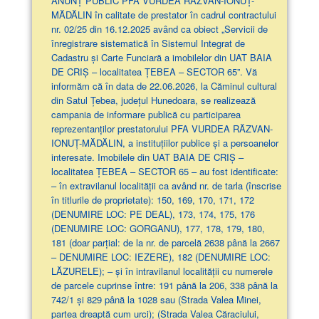
ANUNŢ PUBLIC PFA VURDEA RĂZVAN-IONUȚ-
MĂDĂLIN în calitate de prestator în cadrul contractului
nr. 02/25 din 16.12.2025 având ca obiect „Servicii de
înregistrare sistematică în Sistemul Integrat de
Cadastru și Carte Funciară a imobilelor din UAT BAIA
DE CRIȘ – localitatea ȚEBEA – SECTOR 65”. Vă
informăm că în data de 22.06.2026, la Căminul cultural
din Satul Țebea, județul Hunedoara, se realizează
campania de informare publică cu participarea
reprezentanților prestatorului PFA VURDEA RĂZVAN-
IONUȚ-MĂDĂLIN, a instituțiilor publice și a persoanelor
interesate. Imobilele din UAT BAIA DE CRIȘ –
localitatea ȚEBEA – SECTOR 65 – au fost identificate:
– în extravilanul localităţii ca având nr. de tarla (înscrise
în titlurile de proprietate): 150, 169, 170, 171, 172
(DENUMIRE LOC: PE DEAL), 173, 174, 175, 176
(DENUMIRE LOC: GORGANU), 177, 178, 179, 180,
181 (doar parţial: de la nr. de parcelă 2638 până la 2667
– DENUMIRE LOC: IEZERE), 182 (DENUMIRE LOC:
LĂZURELE); – și în intravilanul localității cu numerele
de parcele cuprinse între: 191 până la 206, 338 până la
742/1 și 829 până la 1028 sau (Strada Valea Minei,
partea dreaptă cum urci); (Strada Valea Căraciului,