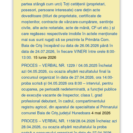
partea stângă cum urci) Toți cetățenii (proprietari,
posesori, persoane interesate) care dețin acte
doveditoare (titluri de proprietate, certificate de
moștenitor, contracte de vânzare-cumpărare, sentințe
civile, alte acte notariale, acte de mână, CF-uri etc.) și
care regăsesc respectivele imobile în actele menționate
mai sus sunt rugați să se prezinte la Primăria Com.
Baia de Criș începând cu data de 26.06.2026 până în
data de 24.07.2026, în fiecare VINERI între orele 8:00-
13:00.
15 iunie 2026
PROCES – VERBAL NR. 1229 / 04.05.2025 Încheiat
azi 04.05.2026, cu ocazia afişării rezultatului final la
concursul organizat în data de 27.04.2026, ora 14:00-
proba scrisă şi 04.05.2026 ora 8:00 – interviul, pentru
ocuparea, pe perioadă nedeterminată, a funcției publice
de execuție vacante de Inspector, clasa I, grad
profesional debutant, în cadrul, compartimentului
registru agricol, din aparatul de specialitate al Primarului
comunei Baia de Criș,județul Hunedoara
4 mai 2026
PROCES – VERBAL NR. 1158/28.04.2026 Încheiaz azi
28.04.2026, cu ocazia afişării rezultatului la proba
scrisă a concursului organizat în data de 27.04.2026,