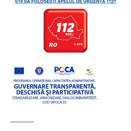
ȘTII SĂ FOLOSEȘTI APELUL DE URGENȚĂ 112?
––––––––––