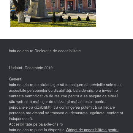
baia-de-cris.ro Declarație de accesibilitate
Updatat: Decembrie 2019.
General
baia-de-cris.ro se străduiește să se asigure că serviciile sale sunt
accesibile persoanelor cu dizabilități. baia-de-cris.ro a investit o
cantitate semnificativă de resurse pentru a se asigura că site-ul
său web este mai ușor de utilizat și mai accesibil pentru
persoanele cu dizabilități, cu convingerea puternică că fiecare
persoană are dreptul să trăiască cu demnitate, egalitate, confort și
independenţă.
Accesibilitate pe baia-de-cris.ro
baia-de-cris.ro pune la dispoziție
Widget de accesibilitate pentru