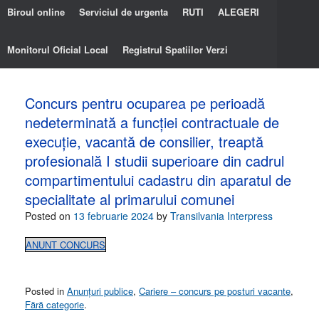
Biroul online
Serviciul de urgenta
RUTI
ALEGERI
Monitorul Oficial Local
Registrul Spatiilor Verzi
Concurs pentru ocuparea pe perioadă
nedeterminată a funcţiei contractuale de
execuţie, vacantă de consilier, treaptă
profesională I studii superioare din cadrul
compartimentului cadastru din aparatul de
specialitate al primarului comunei
Posted on
13 februarie 2024
by
Transilvania Interpress
ANUNT CONCURS
Posted in
Anunțuri publice
,
Cariere – concurs pe posturi vacante
,
Fără categorie
.