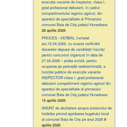
execuție vacante de Inspector, clasa I,
grad profesional debutant, în cadrul
compartimentului registru agricol, din
aparatul de specialitate al Primarului
comunei Baia de Criș,județul Hunedoara
28 aprilie 2026
PROCES –VERBAL încheiat
azi,15.04.2026, cu ocazia verificării
dosarelor depuse de candidații înscriși
pentru concursul organizat în data de
27.04.2026 – proba scrisă, pentru
ocuparea pe perioadă nedeterminată, a
funcției publice de execuție vacante
INSPECTOR clasa I, grad profesional
debutant compartiment registru agricol din
aparatul de specialitate al primarului
comunei Baia de Criș,județul Hunedoara
15 aprilie 2026
ANUNȚ de dezbatere asupra proiectului de
hotărâre privind aprobarea bugetului local
al comunei Baia de Criș pe anul 2026
9
aprilie 2026