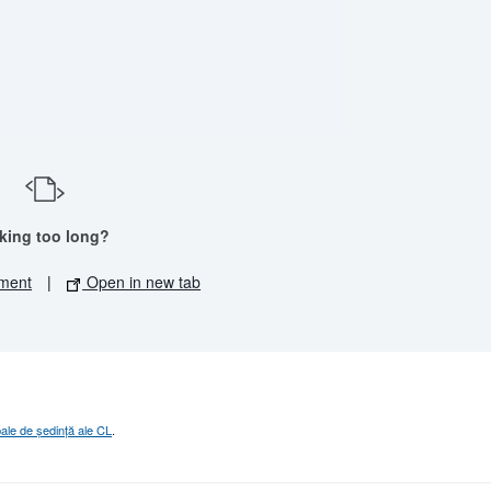
king too long?
ment
|
Open in new tab
ale de ședință ale CL
.