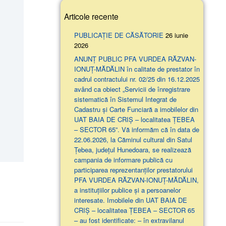
Articole recente
PUBLICAȚIE DE CĂSĂTORIE
26 iunie
2026
ANUNŢ PUBLIC PFA VURDEA RĂZVAN-
IONUȚ-MĂDĂLIN în calitate de prestator în
cadrul contractului nr. 02/25 din 16.12.2025
având ca obiect „Servicii de înregistrare
sistematică în Sistemul Integrat de
Cadastru și Carte Funciară a imobilelor din
UAT BAIA DE CRIȘ – localitatea ȚEBEA
– SECTOR 65”. Vă informăm că în data de
22.06.2026, la Căminul cultural din Satul
Țebea, județul Hunedoara, se realizează
campania de informare publică cu
participarea reprezentanților prestatorului
PFA VURDEA RĂZVAN-IONUȚ-MĂDĂLIN,
a instituțiilor publice și a persoanelor
interesate. Imobilele din UAT BAIA DE
CRIȘ – localitatea ȚEBEA – SECTOR 65
– au fost identificate: – în extravilanul