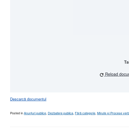
Ta
Reload docu
Descarcă documentul
Posted in
Anunțuri publice
,
Dezbatere publica
,
Fără categorie
,
Minute și Procese verb