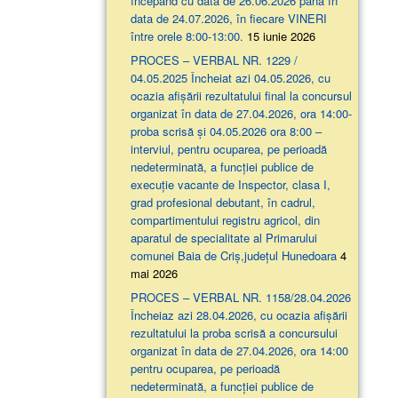
începând cu data de 26.06.2026 până în
data de 24.07.2026, în fiecare VINERI
între orele 8:00-13:00.
15 iunie 2026
PROCES – VERBAL NR. 1229 /
04.05.2025 Încheiat azi 04.05.2026, cu
ocazia afişării rezultatului final la concursul
organizat în data de 27.04.2026, ora 14:00-
proba scrisă şi 04.05.2026 ora 8:00 –
interviul, pentru ocuparea, pe perioadă
nedeterminată, a funcției publice de
execuție vacante de Inspector, clasa I,
grad profesional debutant, în cadrul,
compartimentului registru agricol, din
aparatul de specialitate al Primarului
comunei Baia de Criș,județul Hunedoara
4
mai 2026
PROCES – VERBAL NR. 1158/28.04.2026
Încheiaz azi 28.04.2026, cu ocazia afişării
rezultatului la proba scrisă a concursului
organizat în data de 27.04.2026, ora 14:00
pentru ocuparea, pe perioadă
nedeterminată, a funcției publice de