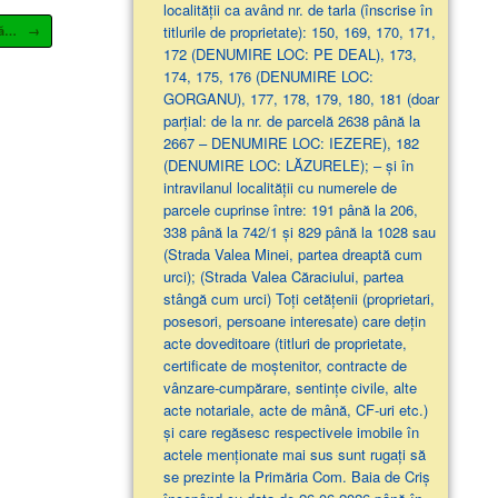
localităţii ca având nr. de tarla (înscrise în
titlurile de proprietate): 150, 169, 170, 171,
adă…
→
172 (DENUMIRE LOC: PE DEAL), 173,
174, 175, 176 (DENUMIRE LOC:
GORGANU), 177, 178, 179, 180, 181 (doar
parţial: de la nr. de parcelă 2638 până la
2667 – DENUMIRE LOC: IEZERE), 182
(DENUMIRE LOC: LĂZURELE); – și în
intravilanul localității cu numerele de
parcele cuprinse între: 191 până la 206,
338 până la 742/1 și 829 până la 1028 sau
(Strada Valea Minei, partea dreaptă cum
urci); (Strada Valea Căraciului, partea
stângă cum urci) Toți cetățenii (proprietari,
posesori, persoane interesate) care dețin
acte doveditoare (titluri de proprietate,
certificate de moștenitor, contracte de
vânzare-cumpărare, sentințe civile, alte
acte notariale, acte de mână, CF-uri etc.)
și care regăsesc respectivele imobile în
actele menționate mai sus sunt rugați să
se prezinte la Primăria Com. Baia de Criș