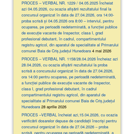
PROCES – VERBAL NR. 1229 / 04.05.2025 Încheiat
azi 04.05.2026, cu ocazia afişării rezultatului final la
concursul organizat în data de 27.04.2026, ora 14:00-
proba scrisă şi 04.05.2026 ora 8:00 – interviul, pentru
ocuparea, pe perioadă nedeterminată, a funcției publice
de execuție vacante de Inspector, clasa I, grad
profesional debutant, în cadrul, compartimentului
registru agricol, din aparatul de specialitate al Primarului
comunei Baia de Criș,județul Hunedoara
4 mai 2026
PROCES – VERBAL NR. 1158/28.04.2026 Încheiaz azi
28.04.2026, cu ocazia afişării rezultatului la proba
scrisă a concursului organizat în data de 27.04.2026,
ora 14:00 pentru ocuparea, pe perioadă nedeterminată,
a funcției publice de execuție vacante de Inspector,
clasa I, grad profesional debutant, în cadrul
compartimentului registru agricol, din aparatul de
specialitate al Primarului comunei Baia de Criș,județul
Hunedoara
28 aprilie 2026
PROCES –VERBAL încheiat azi,15.04.2026, cu ocazia
verificării dosarelor depuse de candidații înscriși pentru
concursul organizat în data de 27.04.2026 – proba
scrisă, pentru ocuparea pe perioadă nedeterminată, a