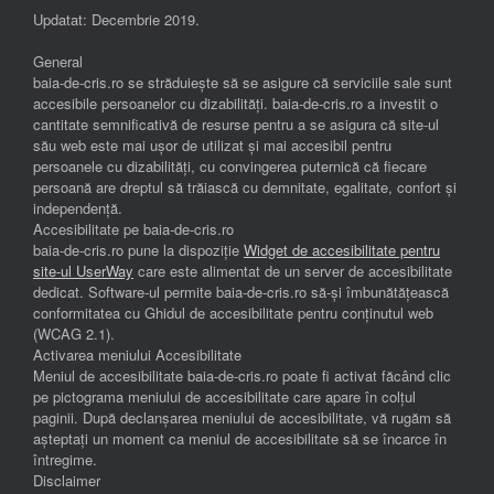
Updatat: Decembrie 2019.
General
baia-de-cris.ro se străduiește să se asigure că serviciile sale sunt
accesibile persoanelor cu dizabilități. baia-de-cris.ro a investit o
cantitate semnificativă de resurse pentru a se asigura că site-ul
său web este mai ușor de utilizat și mai accesibil pentru
persoanele cu dizabilități, cu convingerea puternică că fiecare
persoană are dreptul să trăiască cu demnitate, egalitate, confort și
independenţă.
Accesibilitate pe baia-de-cris.ro
baia-de-cris.ro pune la dispoziție
Widget de accesibilitate pentru
site-ul UserWay
care este alimentat de un server de accesibilitate
dedicat. Software-ul permite baia-de-cris.ro să-și îmbunătățească
conformitatea cu Ghidul de accesibilitate pentru conținutul web
(WCAG 2.1).
Activarea meniului Accesibilitate
Meniul de accesibilitate baia-de-cris.ro poate fi activat făcând clic
pe pictograma meniului de accesibilitate care apare în colțul
paginii. După declanșarea meniului de accesibilitate, vă rugăm să
așteptați un moment ca meniul de accesibilitate să se încarce în
întregime.
Disclaimer