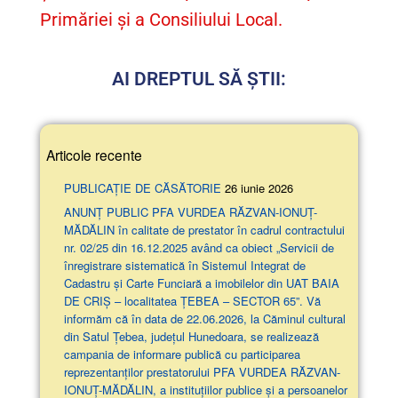
Primăriei și a Consiliului Local.
AI DREPTUL SĂ ȘTII:
Articole recente
PUBLICAȚIE DE CĂSĂTORIE
26 iunie 2026
ANUNŢ PUBLIC PFA VURDEA RĂZVAN-IONUȚ-
MĂDĂLIN în calitate de prestator în cadrul contractului
nr. 02/25 din 16.12.2025 având ca obiect „Servicii de
înregistrare sistematică în Sistemul Integrat de
Cadastru și Carte Funciară a imobilelor din UAT BAIA
DE CRIȘ – localitatea ȚEBEA – SECTOR 65”. Vă
informăm că în data de 22.06.2026, la Căminul cultural
din Satul Țebea, județul Hunedoara, se realizează
campania de informare publică cu participarea
reprezentanților prestatorului PFA VURDEA RĂZVAN-
IONUȚ-MĂDĂLIN, a instituțiilor publice și a persoanelor