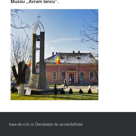
Muzeu „Avram Iancu”.
baia-de-cris.ro Declarație de accesibilitate