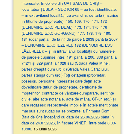
interesate. Imobilele din UAT BAIA DE CRIȘ –
localitatea ȚEBEA – SECTOR 65 – au fost identificate:
– în extravilanul localităţii ca având nr. de tarla (înscrise
în titlurile de proprietate): 150, 169, 170, 171, 172
(DENUMIRE LOC: PE DEAL), 173, 174, 175, 176
(DENUMIRE LOC: GORGANU), 177, 178, 179, 180,
181 (doar parţial: de la nr. de parcelă 2638 până la 2667
– DENUMIRE LOC: IEZERE), 182 (DENUMIRE LOC:
LĂZURELE); – și în intravilanul localității cu numerele
de parcele cuprinse între: 191 până la 206, 338 până la
742/1 și 829 până la 1028 sau (Strada Valea Minei,
partea dreaptă cum urci); (Strada Valea Căraciului,
partea stângă cum urci) Toți cetățenii (proprietari,
posesori, persoane interesate) care dețin acte
doveditoare (titluri de proprietate, certificate de
moștenitor, contracte de vânzare-cumpărare, sentințe
civile, alte acte notariale, acte de mână, CF-uri etc.) și
care regăsesc respectivele imobile în actele menționate
mai sus sunt rugați să se prezinte la Primăria Com.
Baia de Criș începând cu data de 26.06.2026 până în
data de 24.07.2026, în fiecare VINERI între orele 8:00-
13:00.
15 iunie 2026