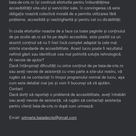
baia-de-cris.ro își continuă eforturile pentru îmbunătățirea
accesibilității site-ului și serviciilor sale, în convingerea că este
obligația noastră colectivă morală de a permite utilizarea fără
probleme, accesibilă și nestingherită și pentru cei cu dizabilități.
În ciuda eforturilor noastre de a face ca toate paginile și conținutul
de pe ocolis-ab.ro să fie pe deplin accesibile, este posibil ca un
anumit conținut să nu fi fost încă complet adaptat la cele mai
stricte standarde de accesibilitate. Acest lucru poate fi rezultatul
nefiind găsit sau identificat cea mai potrivită soluție tehnologică.
Ai nevoie de ajutor?
Dacă întâmpinați dificultăți cu orice conținut de pe baia-de-cris.ro
sau aveți nevoie de asistență cu vreo parte a site-ului nostru, vă
rugăm să ne contactați în timpul programului normal de lucru, așa
cum este detaliat mai jos și vom fi bucuroși să vă ajutăm.
Contact
Dacă doriți să raportați o problemă de accesibilitate, aveți întrebări
sau aveți nevoie de asistență, vă rugăm să contactați asistența
pentru clienți baia-de-cris.ro după cum urmează:
Email:
primaria.baiadecris@gmail.com