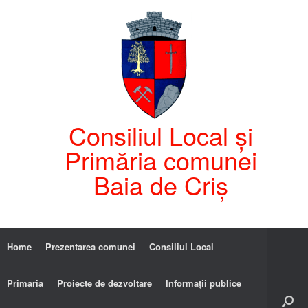
Consiliul Local și
Primăria comunei
Baia de Criș
Home
Prezentarea comunei
Consiliul Local
Primaria
Proiecte de dezvoltare
Informații publice