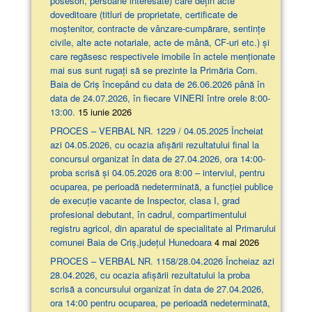
posesori, persoane interesate) care dețin acte
doveditoare (titluri de proprietate, certificate de
moștenitor, contracte de vânzare-cumpărare, sentințe
civile, alte acte notariale, acte de mână, CF-uri etc.) și
care regăsesc respectivele imobile în actele menționate
mai sus sunt rugați să se prezinte la Primăria Com.
Baia de Criș începând cu data de 26.06.2026 până în
data de 24.07.2026, în fiecare VINERI între orele 8:00-
13:00.
15 iunie 2026
PROCES – VERBAL NR. 1229 / 04.05.2025 Încheiat
azi 04.05.2026, cu ocazia afişării rezultatului final la
concursul organizat în data de 27.04.2026, ora 14:00-
proba scrisă şi 04.05.2026 ora 8:00 – interviul, pentru
ocuparea, pe perioadă nedeterminată, a funcției publice
de execuție vacante de Inspector, clasa I, grad
profesional debutant, în cadrul, compartimentului
registru agricol, din aparatul de specialitate al Primarului
comunei Baia de Criș,județul Hunedoara
4 mai 2026
PROCES – VERBAL NR. 1158/28.04.2026 Încheiaz azi
28.04.2026, cu ocazia afişării rezultatului la proba
scrisă a concursului organizat în data de 27.04.2026,
ora 14:00 pentru ocuparea, pe perioadă nedeterminată,