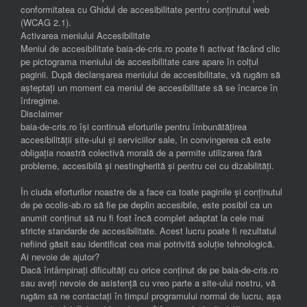
conformitatea cu Ghidul de accesibilitate pentru conținutul web
(WCAG 2.1).
Activarea meniului Accesibilitate
Meniul de accesibilitate baia-de-cris.ro poate fi activat făcând clic
pe pictograma meniului de accesibilitate care apare în colțul
paginii. După declanșarea meniului de accesibilitate, vă rugăm să
așteptați un moment ca meniul de accesibilitate să se încarce în
întregime.
Disclaimer
baia-de-cris.ro își continuă eforturile pentru îmbunătățirea
accesibilității site-ului și serviciilor sale, în convingerea că este
obligația noastră colectivă morală de a permite utilizarea fără
probleme, accesibilă și nestingherită și pentru cei cu dizabilități.
În ciuda eforturilor noastre de a face ca toate paginile și conținutul
de pe ocolis-ab.ro să fie pe deplin accesibile, este posibil ca un
anumit conținut să nu fi fost încă complet adaptat la cele mai
stricte standarde de accesibilitate. Acest lucru poate fi rezultatul
nefiind găsit sau identificat cea mai potrivită soluție tehnologică.
Ai nevoie de ajutor?
Dacă întâmpinați dificultăți cu orice conținut de pe baia-de-cris.ro
sau aveți nevoie de asistență cu vreo parte a site-ului nostru, vă
rugăm să ne contactați în timpul programului normal de lucru, așa