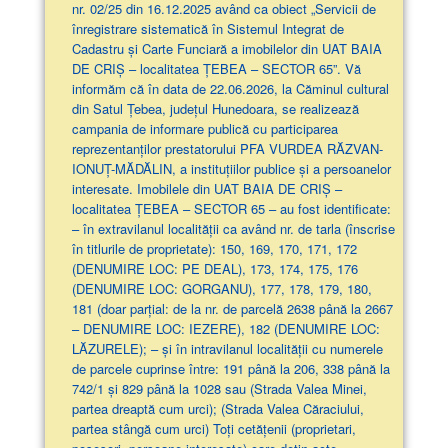
nr. 02/25 din 16.12.2025 având ca obiect „Servicii de
înregistrare sistematică în Sistemul Integrat de
Cadastru și Carte Funciară a imobilelor din UAT BAIA
DE CRIȘ – localitatea ȚEBEA – SECTOR 65”. Vă
informăm că în data de 22.06.2026, la Căminul cultural
din Satul Țebea, județul Hunedoara, se realizează
campania de informare publică cu participarea
reprezentanților prestatorului PFA VURDEA RĂZVAN-
IONUȚ-MĂDĂLIN, a instituțiilor publice și a persoanelor
interesate. Imobilele din UAT BAIA DE CRIȘ –
localitatea ȚEBEA – SECTOR 65 – au fost identificate:
– în extravilanul localităţii ca având nr. de tarla (înscrise
în titlurile de proprietate): 150, 169, 170, 171, 172
(DENUMIRE LOC: PE DEAL), 173, 174, 175, 176
(DENUMIRE LOC: GORGANU), 177, 178, 179, 180,
181 (doar parţial: de la nr. de parcelă 2638 până la 2667
– DENUMIRE LOC: IEZERE), 182 (DENUMIRE LOC:
LĂZURELE); – și în intravilanul localității cu numerele
de parcele cuprinse între: 191 până la 206, 338 până la
742/1 și 829 până la 1028 sau (Strada Valea Minei,
partea dreaptă cum urci); (Strada Valea Căraciului,
partea stângă cum urci) Toți cetățenii (proprietari,