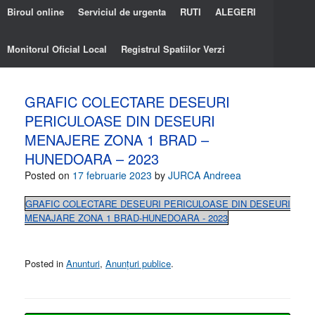
Biroul online
Serviciul de urgenta
RUTI
ALEGERI
Monitorul Oficial Local
Registrul Spatiilor Verzi
GRAFIC COLECTARE DESEURI
PERICULOASE DIN DESEURI
MENAJERE ZONA 1 BRAD –
HUNEDOARA – 2023
Posted on
17 februarie 2023
by
JURCA Andreea
GRAFIC COLECTARE DESEURI PERICULOASE DIN DESEURI
MENAJARE ZONA 1 BRAD-HUNEDOARA - 2023
Posted in
Anunturi
,
Anunțuri publice
.