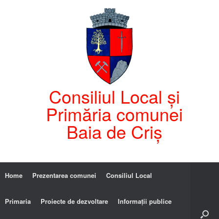
Consiliul Local și
Primăria comunei
Baia de Criș
Home
Prezentarea comunei
Consiliul Local
Primaria
Proiecte de dezvoltare
Informații publice