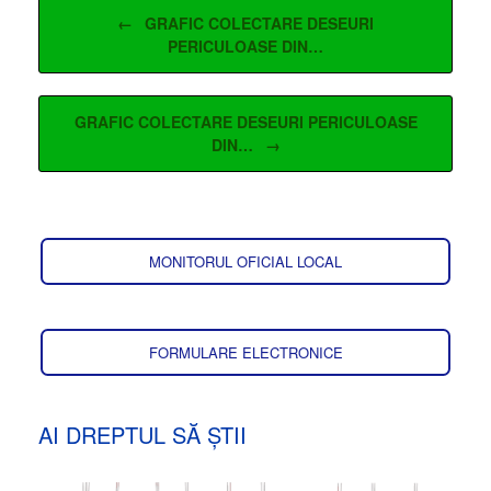
Post navigation
←
GRAFIC COLECTARE DESEURI
PERICULOASE DIN…
GRAFIC COLECTARE DESEURI PERICULOASE
DIN…
→
MONITORUL OFICIAL LOCAL
FORMULARE ELECTRONICE
AI DREPTUL SĂ ȘTII