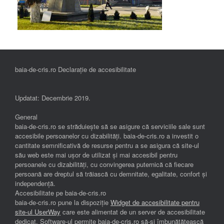
baia-de-cris.ro Declarație de accesibilitate
Updatat: Decembrie 2019.
General
baia-de-cris.ro se străduiește să se asigure că serviciile sale sunt
accesibile persoanelor cu dizabilități. baia-de-cris.ro a investit o
cantitate semnificativă de resurse pentru a se asigura că site-ul
său web este mai ușor de utilizat și mai accesibil pentru
persoanele cu dizabilități, cu convingerea puternică că fiecare
persoană are dreptul să trăiască cu demnitate, egalitate, confort și
independenţă.
Accesibilitate pe baia-de-cris.ro
baia-de-cris.ro pune la dispoziție
Widget de accesibilitate pentru
site-ul UserWay
care este alimentat de un server de accesibilitate
dedicat. Software-ul permite baia-de-cris.ro să-și îmbunătățească