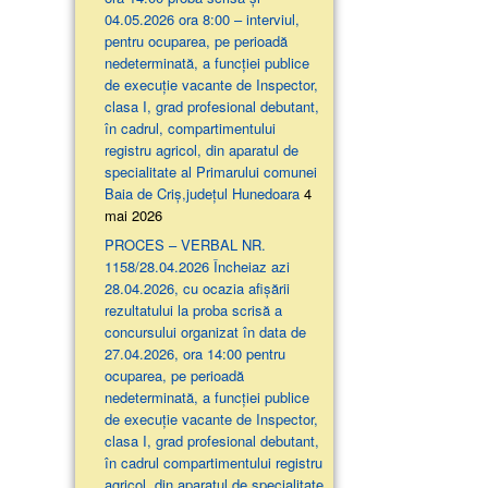
04.05.2026 ora 8:00 – interviul,
pentru ocuparea, pe perioadă
nedeterminată, a funcției publice
de execuție vacante de Inspector,
clasa I, grad profesional debutant,
în cadrul, compartimentului
registru agricol, din aparatul de
specialitate al Primarului comunei
Baia de Criș,județul Hunedoara
4
mai 2026
PROCES – VERBAL NR.
1158/28.04.2026 Încheiaz azi
28.04.2026, cu ocazia afişării
rezultatului la proba scrisă a
concursului organizat în data de
27.04.2026, ora 14:00 pentru
ocuparea, pe perioadă
nedeterminată, a funcției publice
de execuție vacante de Inspector,
clasa I, grad profesional debutant,
în cadrul compartimentului registru
agricol, din aparatul de specialitate