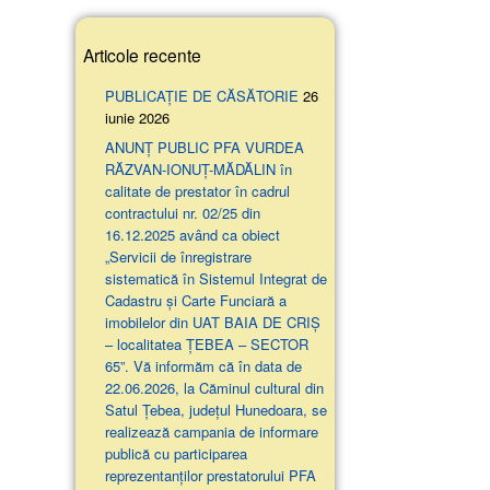
Articole recente
PUBLICAȚIE DE CĂSĂTORIE
26
iunie 2026
ANUNŢ PUBLIC PFA VURDEA
RĂZVAN-IONUȚ-MĂDĂLIN în
calitate de prestator în cadrul
contractului nr. 02/25 din
16.12.2025 având ca obiect
„Servicii de înregistrare
sistematică în Sistemul Integrat de
Cadastru și Carte Funciară a
imobilelor din UAT BAIA DE CRIȘ
– localitatea ȚEBEA – SECTOR
65”. Vă informăm că în data de
22.06.2026, la Căminul cultural din
Satul Țebea, județul Hunedoara, se
realizează campania de informare
publică cu participarea
reprezentanților prestatorului PFA