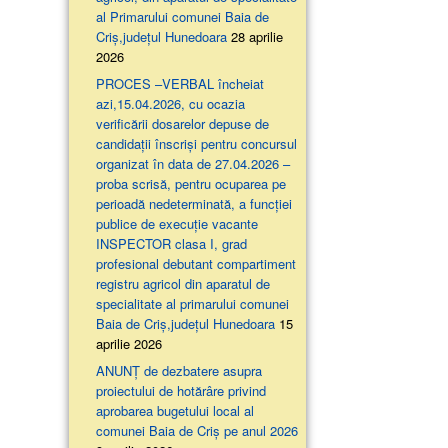
al Primarului comunei Baia de
Criș,județul Hunedoara
28 aprilie
2026
PROCES –VERBAL încheiat
azi,15.04.2026, cu ocazia
verificării dosarelor depuse de
candidații înscriși pentru concursul
organizat în data de 27.04.2026 –
proba scrisă, pentru ocuparea pe
perioadă nedeterminată, a funcției
publice de execuție vacante
INSPECTOR clasa I, grad
profesional debutant compartiment
registru agricol din aparatul de
specialitate al primarului comunei
Baia de Criș,județul Hunedoara
15
aprilie 2026
ANUNȚ de dezbatere asupra
proiectului de hotărâre privind
aprobarea bugetului local al
comunei Baia de Criș pe anul 2026