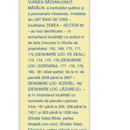
VURDEA RĂZVAN-IONUȚ-
MĂDĂLIN, a instituțiilor publice și
a persoanelor interesate. Imobilele
din UAT BAIA DE CRIȘ –
localitatea ȚEBEA – SECTOR 65
– au fost identificate: – în
extravilanul localităţii ca având nr.
de tarla (înscrise în titlurile de
proprietate): 150, 169, 170, 171,
172 (DENUMIRE LOC: PE DEAL),
173, 174, 175, 176 (DENUMIRE
LOC: GORGANU), 177, 178, 179,
180, 181 (doar parţial: de la nr. de
parcelă 2638 până la 2667 –
DENUMIRE LOC: IEZERE), 182
(DENUMIRE LOC: LĂZURELE); –
și în intravilanul localității cu
numerele de parcele cuprinse
între: 191 până la 206, 338 până la
742/1 și 829 până la 1028 sau
(Strada Valea Minei, partea
dreaptă cum urci); (Strada Valea
Căraciului, partea stângă cum urci)