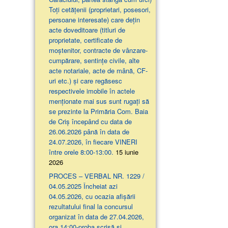
Toți cetățenii (proprietari, posesori,
persoane interesate) care dețin
acte doveditoare (titluri de
proprietate, certificate de
moștenitor, contracte de vânzare-
cumpărare, sentințe civile, alte
acte notariale, acte de mână, CF-
uri etc.) și care regăsesc
respectivele imobile în actele
menționate mai sus sunt rugați să
se prezinte la Primăria Com. Baia
de Criș începând cu data de
26.06.2026 până în data de
24.07.2026, în fiecare VINERI
între orele 8:00-13:00.
15 iunie
2026
PROCES – VERBAL NR. 1229 /
04.05.2025 Încheiat azi
04.05.2026, cu ocazia afişării
rezultatului final la concursul
organizat în data de 27.04.2026,
ora 14:00-proba scrisă şi