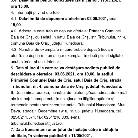
ora 15,00.
4. Informații privind ofertele:
4.1.
Data-limită de depunere a ofertelor: 02.06.2021, ora
15,00.
4.2. Adresa la care trebuie depuse ofertele: Primăria Comunei
Baia de Criș, cu sediul în satul Baia de Criș, str. Tribunului, nr. 4,
comuna Baia de Criș, județul Hunedoara.
4.3. Numărul de exemplare în care trebuie depusă fiecare
ofertă: se depun într-un singur exemplar, în două plicuri sigilate –
unul exterior și unul interior.
5.
Data și locul la care se va desfășura ședința publică de
deschidere a ofertelor: 03.06.2021, ora 10,00, la sediul
Primăriei Comunei Baia de Criș, satul Baia de Criș, strada
Tribunului, nr. 4, comuna Baia de Criș, județul Hunedoara.
6. Denumirea, adresa, numărul de telefon și/sau adresa de e-mail
ale instanței competente în soluționarea litigiilor apărute și
termenele pentru sesizarea instanței: Tribunalul Hunedoara, Mun.
Deva, strada 1 Decembrie 1918, nr. 35, județul Hunedoara, tel.
0254/211.574, fax 0254/216.333, e-mail
tribunalul.hunedoara@just.ro.
7.
Data transmiterii anunțului de licitație către instituțiile
abilitate, în vederea publicării : 11/05/2021.