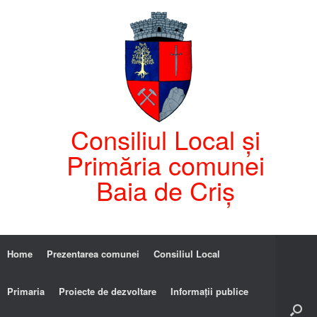
Consiliul Local și
Primăria comunei
Baia de Criș
Home
Prezentarea comunei
Consiliul Local
Primaria
Proiecte de dezvoltare
Informații publice