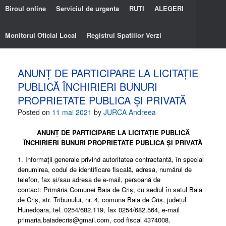
Biroul online
Serviciul de urgenta
RUTI
ALEGERI
Monitorul Oficial Local
Registrul Spatiilor Verzi
ANUNȚ DE PARTICIPARE LA LICITAȚIE
PUBLICĂ ÎNCHIRIERI BUNURI
PROPRIETATE PUBLICA ȘI PRIVATĂ
Posted on
11 mai 2021
by
JURCA Andreea
ANUNȚ DE PARTICIPARE LA LICITAȚIE PUBLICĂ
ÎNCHIRIERI BUNURI PROPRIETATE PUBLICA ȘI PRIVATĂ
1. Informații generale privind autoritatea contractantă, în special
denumirea, codul de identificare fiscală, adresa, numărul de
telefon, fax și/sau adresa de e-mail, persoană de
contact: Primăria Comunei Baia de Criș, cu sediul în satul Baia
de Criș, str. Tribunului, nr. 4, comuna Baia de Criș, județul
Hunedoara, tel. 0254/682.119, fax 0254/682.564, e-mail
primaria.baiadecris@gmail.com, cod fiscal 4374008.