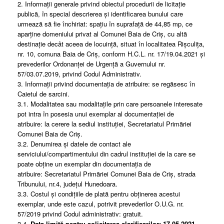
2. Informații generale privind obiectul procedurii de licitație
publică, în special descrierea și identificarea bunului care
urmează să fie închiriat: spațiu în suprafață de 44,85 mp, ce
aparține domeniului privat al Comunei Baia de Criș, cu altă
destinație decât aceea de locuință, situat în localitatea Rișculița,
nr. 10, comuna Baia de Criș, conform H.C.L. nr. 17/19.04.2021 și
prevederilor Ordonanței de Urgență a Guvernului nr.
57/03.07.2019, privind Codul Administrativ.
3. Informații privind documentația de atribuire: se regăsesc în
Caietul de sarcini.
3.1. Modalitatea sau modalitațile prin care persoanele interesate
pot intra în posesia unui exemplar al documentației de
atribuire: la cerere la sediul instituției, Secretariatul Primăriei
Comunei Baia de Criș.
3.2. Denumirea și datele de contact ale
serviciului/compartimentului din cadrul instituției de la care se
poate obține un exemplar din documentația de
atribuire: Secretariatul Primăriei Comunei Baia de Criș, strada
Tribunului, nr.4, județul Hunedoara.
3.3. Costul și condițiile de plată pentru obținerea acestui
exemplar, unde este cazul, potrivit prevederilor O.U.G. nr.
57/2019 privind Codul administrativ: gratuit.
3.4.
Data-limită pentru solicitarea clarificarilor: 17.05.2021,