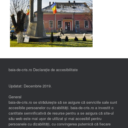
baia-de-cris.ro Declarație de accesibilitate
Updatat: Decembrie 2019.
General
baia-de-cris.ro se străduiește să se asigure că serviciile sale sunt
accesibile persoanelor cu dizabilități. baia-de-cris.ro a investit o
cantitate semnificativă de resurse pentru a se asigura că site-ul
său web este mai ușor de utilizat și mai accesibil pentru
persoanele cu dizabilități, cu convingerea puternică că fiecare