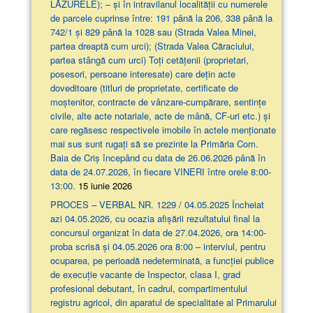
LĂZURELE); – și în intravilanul localității cu numerele
de parcele cuprinse între: 191 până la 206, 338 până la
742/1 și 829 până la 1028 sau (Strada Valea Minei,
partea dreaptă cum urci); (Strada Valea Căraciului,
partea stângă cum urci) Toți cetățenii (proprietari,
posesori, persoane interesate) care dețin acte
doveditoare (titluri de proprietate, certificate de
moștenitor, contracte de vânzare-cumpărare, sentințe
civile, alte acte notariale, acte de mână, CF-uri etc.) și
care regăsesc respectivele imobile în actele menționate
mai sus sunt rugați să se prezinte la Primăria Com.
Baia de Criș începând cu data de 26.06.2026 până în
data de 24.07.2026, în fiecare VINERI între orele 8:00-
13:00.
15 iunie 2026
PROCES – VERBAL NR. 1229 / 04.05.2025 Încheiat
azi 04.05.2026, cu ocazia afişării rezultatului final la
concursul organizat în data de 27.04.2026, ora 14:00-
proba scrisă şi 04.05.2026 ora 8:00 – interviul, pentru
ocuparea, pe perioadă nedeterminată, a funcției publice
de execuție vacante de Inspector, clasa I, grad
profesional debutant, în cadrul, compartimentului
registru agricol, din aparatul de specialitate al Primarului