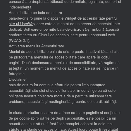
persoană are dreptul să trăiască cu demnitate, egalitate, confort și
independenţă.
Accesibilitate pe baia-de-cris.ro
baia-de-cris.ro pune la dispoziție
Widget de accesibilitate pentru
site-ul UserWay
care este alimentat de un server de accesibilitate
dedicat. Software-ul permite baia-de-cris.ro să-și îmbunătățească
conformitatea cu Ghidul de accesibilitate pentru conținutul web
(WCAG 2.1).
Activarea meniului Accesibilitate
Meniul de accesibilitate baia-de-cris.ro poate fi activat făcând clic
pe pictograma meniului de accesibilitate care apare în colțul
paginii. După declanșarea meniului de accesibilitate, vă rugăm să
așteptați un moment ca meniul de accesibilitate să se încarce în
întregime.
Disclaimer
baia-de-cris.ro își continuă eforturile pentru îmbunătățirea
accesibilității site-ului și serviciilor sale, în convingerea că este
obligația noastră colectivă morală de a permite utilizarea fără
probleme, accesibilă și nestingherită și pentru cei cu dizabilități.
În ciuda eforturilor noastre de a face ca toate paginile și conținutul
de pe ocolis-ab.ro să fie pe deplin accesibile, este posibil ca un
anumit conținut să nu fi fost încă complet adaptat la cele mai
stricte standarde de accesibilitate. Acest lucru poate fi rezultatul