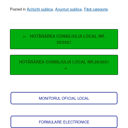
Posted in
Achizitii publice
,
Anunțuri publice
,
Fără categorie
.
Post navigation
←
HOTĂRÂREA CONSILIULUI LOCAL NR.
25/2021
HOTĂRÂREA CONSILIULUI LOCAL NR.29/2021
→
MONITORUL OFICIAL LOCAL
FORMULARE ELECTRONICE