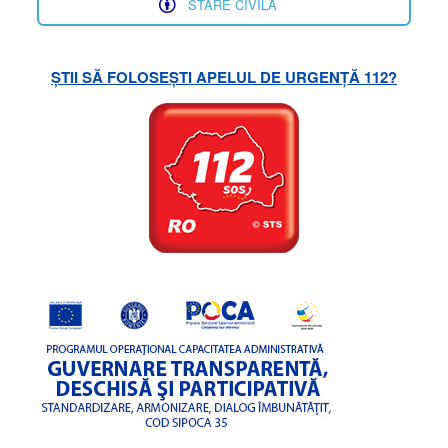
STARE CIVILĂ
ȘTII SĂ FOLOSEȘTI APELUL DE URGENȚĂ 112?