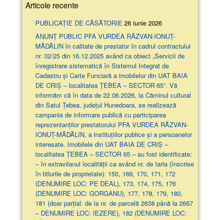
Articole recente
PUBLICAȚIE DE CĂSĂTORIE
26 iunie 2026
ANUNŢ PUBLIC PFA VURDEA RĂZVAN-IONUȚ-
MĂDĂLIN în calitate de prestator în cadrul contractului
nr. 02/25 din 16.12.2025 având ca obiect „Servicii de
înregistrare sistematică în Sistemul Integrat de
Cadastru și Carte Funciară a imobilelor din UAT BAIA
DE CRIȘ – localitatea ȚEBEA – SECTOR 65”. Vă
informăm că în data de 22.06.2026, la Căminul cultural
din Satul Țebea, județul Hunedoara, se realizează
campania de informare publică cu participarea
reprezentanților prestatorului PFA VURDEA RĂZVAN-
IONUȚ-MĂDĂLIN, a instituțiilor publice și a persoanelor
interesate. Imobilele din UAT BAIA DE CRIȘ –
localitatea ȚEBEA – SECTOR 65 – au fost identificate:
– în extravilanul localităţii ca având nr. de tarla (înscrise
în titlurile de proprietate): 150, 169, 170, 171, 172
(DENUMIRE LOC: PE DEAL), 173, 174, 175, 176
(DENUMIRE LOC: GORGANU), 177, 178, 179, 180,
181 (doar parţial: de la nr. de parcelă 2638 până la 2667
– DENUMIRE LOC: IEZERE), 182 (DENUMIRE LOC: