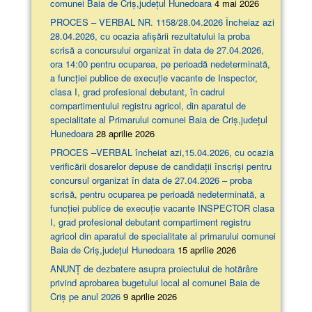
comunei Baia de Criș,județul Hunedoara
4 mai 2026
PROCES – VERBAL NR. 1158/28.04.2026 Încheiaz azi
28.04.2026, cu ocazia afişării rezultatului la proba
scrisă a concursului organizat în data de 27.04.2026,
ora 14:00 pentru ocuparea, pe perioadă nedeterminată,
a funcției publice de execuție vacante de Inspector,
clasa I, grad profesional debutant, în cadrul
compartimentului registru agricol, din aparatul de
specialitate al Primarului comunei Baia de Criș,județul
Hunedoara
28 aprilie 2026
PROCES –VERBAL încheiat azi,15.04.2026, cu ocazia
verificării dosarelor depuse de candidații înscriși pentru
concursul organizat în data de 27.04.2026 – proba
scrisă, pentru ocuparea pe perioadă nedeterminată, a
funcției publice de execuție vacante INSPECTOR clasa
I, grad profesional debutant compartiment registru
agricol din aparatul de specialitate al primarului comunei
Baia de Criș,județul Hunedoara
15 aprilie 2026
ANUNȚ de dezbatere asupra proiectului de hotărâre
privind aprobarea bugetului local al comunei Baia de
Criș pe anul 2026
9 aprilie 2026