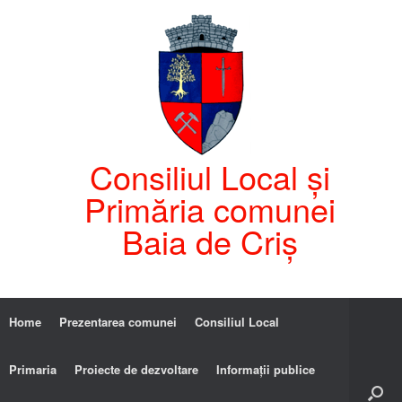
Consiliul Local și
Primăria comunei
Baia de Criș
Home
Prezentarea comunei
Consiliul Local
Primaria
Proiecte de dezvoltare
Informații publice