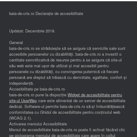
baia-de-cris.ro Declarație de accesibilitate
Updatat: Decembrie 2019.
General
baia-de-cris.ro se străduiește să se asigure că serviciile sale sunt
accesibile persoanelor cu dizabilități. baia-de-cris.ro a investit o
cantitate semnificativă de resurse pentru a se asigura că site-ul
său web este mai ușor de utilizat și mai accesibil pentru
persoanele cu dizabilități, cu convingerea puternică că fiecare
persoană are dreptul să trăiască cu demnitate, egalitate, confort și
independenţă.
Accesibilitate pe baia-de-cris.ro
baia-de-cris.ro pune la dispoziție
Widget de accesibilitate pentru
site-ul UserWay
care este alimentat de un server de accesibilitate
dedicat. Software-ul permite baia-de-cris.ro să-și îmbunătățească
conformitatea cu Ghidul de accesibilitate pentru conținutul web
(WCAG 2.1).
Activarea meniului Accesibilitate
Meniul de accesibilitate baia-de-cris.ro poate fi activat făcând clic
pe pictograma meniului de accesibilitate care apare în colțul