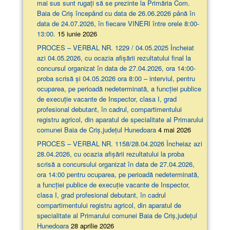
mai sus sunt rugați să se prezinte la Primăria Com.
Baia de Criș începând cu data de 26.06.2026 până în
data de 24.07.2026, în fiecare VINERI între orele 8:00-
13:00.
15 iunie 2026
PROCES – VERBAL NR. 1229 / 04.05.2025 Încheiat
azi 04.05.2026, cu ocazia afişării rezultatului final la
concursul organizat în data de 27.04.2026, ora 14:00-
proba scrisă şi 04.05.2026 ora 8:00 – interviul, pentru
ocuparea, pe perioadă nedeterminată, a funcției publice
de execuție vacante de Inspector, clasa I, grad
profesional debutant, în cadrul, compartimentului
registru agricol, din aparatul de specialitate al Primarului
comunei Baia de Criș,județul Hunedoara
4 mai 2026
PROCES – VERBAL NR. 1158/28.04.2026 Încheiaz azi
28.04.2026, cu ocazia afişării rezultatului la proba
scrisă a concursului organizat în data de 27.04.2026,
ora 14:00 pentru ocuparea, pe perioadă nedeterminată,
a funcției publice de execuție vacante de Inspector,
clasa I, grad profesional debutant, în cadrul
compartimentului registru agricol, din aparatul de
specialitate al Primarului comunei Baia de Criș,județul
Hunedoara
28 aprilie 2026