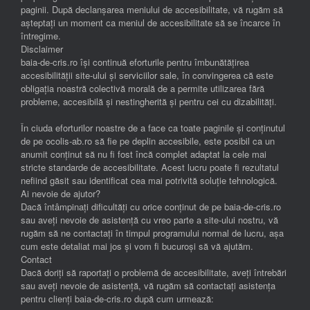
paginii. După declanșarea meniului de accesibilitate, vă rugăm să
așteptați un moment ca meniul de accesibilitate să se încarce în
întregime.
Disclaimer
baia-de-cris.ro își continuă eforturile pentru îmbunătățirea
accesibilității site-ului și serviciilor sale, în convingerea că este
obligația noastră colectivă morală de a permite utilizarea fără
probleme, accesibilă și nestingherită și pentru cei cu dizabilități.
În ciuda eforturilor noastre de a face ca toate paginile și conținutul
de pe ocolis-ab.ro să fie pe deplin accesibile, este posibil ca un
anumit conținut să nu fi fost încă complet adaptat la cele mai
stricte standarde de accesibilitate. Acest lucru poate fi rezultatul
nefiind găsit sau identificat cea mai potrivită soluție tehnologică.
Ai nevoie de ajutor?
Dacă întâmpinați dificultăți cu orice conținut de pe baia-de-cris.ro
sau aveți nevoie de asistență cu vreo parte a site-ului nostru, vă
rugăm să ne contactați în timpul programului normal de lucru, așa
cum este detaliat mai jos și vom fi bucuroși să vă ajutăm.
Contact
Dacă doriți să raportați o problemă de accesibilitate, aveți întrebări
sau aveți nevoie de asistență, vă rugăm să contactați asistența
pentru clienți baia-de-cris.ro după cum urmează: