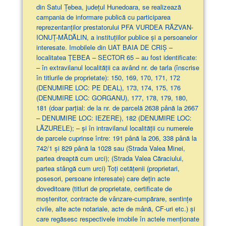
din Satul Țebea, județul Hunedoara, se realizează
campania de informare publică cu participarea
reprezentanților prestatorului PFA VURDEA RĂZVAN-
IONUȚ-MĂDĂLIN, a instituțiilor publice și a persoanelor
interesate. Imobilele din UAT BAIA DE CRIȘ –
localitatea ȚEBEA – SECTOR 65 – au fost identificate:
– în extravilanul localităţii ca având nr. de tarla (înscrise
în titlurile de proprietate): 150, 169, 170, 171, 172
(DENUMIRE LOC: PE DEAL), 173, 174, 175, 176
(DENUMIRE LOC: GORGANU), 177, 178, 179, 180,
181 (doar parţial: de la nr. de parcelă 2638 până la 2667
– DENUMIRE LOC: IEZERE), 182 (DENUMIRE LOC:
LĂZURELE); – și în intravilanul localității cu numerele
de parcele cuprinse între: 191 până la 206, 338 până la
742/1 și 829 până la 1028 sau (Strada Valea Minei,
partea dreaptă cum urci); (Strada Valea Căraciului,
partea stângă cum urci) Toți cetățenii (proprietari,
posesori, persoane interesate) care dețin acte
doveditoare (titluri de proprietate, certificate de
moștenitor, contracte de vânzare-cumpărare, sentințe
civile, alte acte notariale, acte de mână, CF-uri etc.) și
care regăsesc respectivele imobile în actele menționate