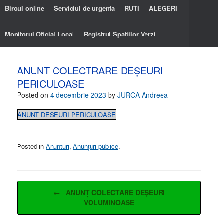
Biroul online
Serviciul de urgenta
RUTI
ALEGERI
Monitorul Oficial Local
Registrul Spatiilor Verzi
ANUNT COLECTRARE DEȘEURI
PERICULOASE
Posted on
4 decembrie 2023
by
JURCA Andreea
ANUNT DESEURI PERICULOASE
Posted in
Anunturi
,
Anunțuri publice
.
Post navigation
←
ANUNȚ COLECTARE DEȘEURI
VOLUMINOASE