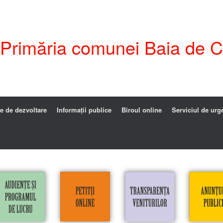
i Primăria comunei Baia de C
e de dezvoltare
Informații publice
Biroul online
Serviciul de urg