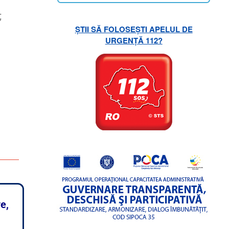
;
ȘTII SĂ FOLOSEȘTI APELUL DE
URGENȚĂ 112?
e,