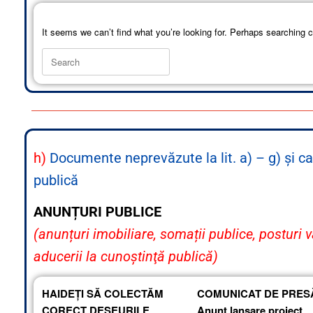
It seems we can’t find what you’re looking for. Perhaps searching c
h)
Documente neprevăzute la lit. a) – g) şi care
publică
ANUNȚURI PUBLICE
(anunțuri imobiliare, somații publice, posturi v
aducerii la cunoştinţă publică)
HAIDEȚI SĂ COLECTĂM
COMUNICAT DE PRES
CORECT DEȘEURILE
Anunț lansare proiect