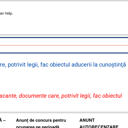
an help.
, potrivit legii, fac obiectul aducerii la cunoştinţă
acante, documente care, potrivit legii, fac obiectul
Ă –
Anunț de concurs pentru
ANUNT
ocuparea pe perioadă
AUTORECENZARE