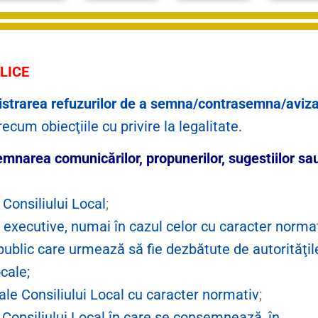
LICE
egistrarea refuzurilor de a semna/contrasemna/aviz
ecum obiecţiile cu privire la legalitate.
mnarea comunicărilor, propunerilor, sugestiilor sa
 Consiliului Local
;
ii executive, numai în cazul celor cu caracter norma
ublic care urmează să fie dezbătute de autorităţil
cale;
ale Consiliului Local cu caracter normativ
;
 Consiliului Local în care se consemnează, în