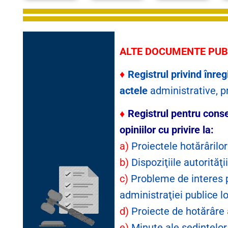
ALTE DOCUMENTE PUB
Registrul privind înr
♦
actele
administrative, pr
Registrul pentru conse
♦
opiniilor cu privire la:
a)
Proiectele hotărârilor
b)
Dispoziţiile autorităţ
c)
Probleme de interes p
administraţiei publice lo
d)
Proiecte de hotărâre 
e)
Minute ale ședințelor