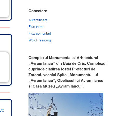
Conectare
Autentificare
Flux intrări
Flux comentarii
WordPress.org
Complexul Monumental si Arhitectural
„Avram Iancu” din Baia de Cris. Complexul
cuprinde cladirea fostei Prefecturi de
Zarand, vechiul Spital, Monumentul lui
„Avram Iancu”, Obeliscul lui Avram Iancu
si Casa Muzeu „Avram Iancu”.
ce