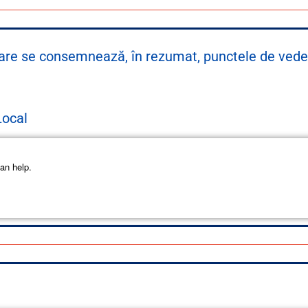
 care se consemnează, în rezumat, punctele de ved
ă
Local
an help.