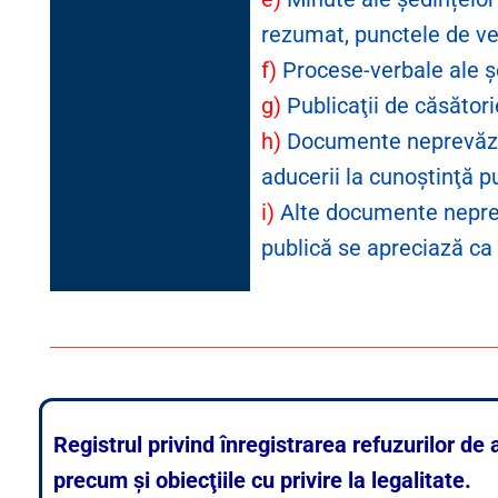
rezumat, punctele de ve
f)
Procese-verbale ale şe
g)
Publicaţii de căsători
h)
Documente neprevăzute 
aducerii la cunoştinţă p
i)
Alte documente neprevă
publică se apreciază ca 
Registrul privind înregistrarea refuzurilor d
precum și obiecţiile cu privire la legalitate.