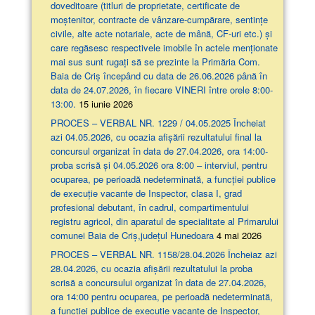
doveditoare (titluri de proprietate, certificate de
moștenitor, contracte de vânzare-cumpărare, sentințe
civile, alte acte notariale, acte de mână, CF-uri etc.) și
care regăsesc respectivele imobile în actele menționate
mai sus sunt rugați să se prezinte la Primăria Com.
Baia de Criș începând cu data de 26.06.2026 până în
data de 24.07.2026, în fiecare VINERI între orele 8:00-
13:00.
15 iunie 2026
PROCES – VERBAL NR. 1229 / 04.05.2025 Încheiat
azi 04.05.2026, cu ocazia afişării rezultatului final la
concursul organizat în data de 27.04.2026, ora 14:00-
proba scrisă şi 04.05.2026 ora 8:00 – interviul, pentru
ocuparea, pe perioadă nedeterminată, a funcției publice
de execuție vacante de Inspector, clasa I, grad
profesional debutant, în cadrul, compartimentului
registru agricol, din aparatul de specialitate al Primarului
comunei Baia de Criș,județul Hunedoara
4 mai 2026
PROCES – VERBAL NR. 1158/28.04.2026 Încheiaz azi
28.04.2026, cu ocazia afişării rezultatului la proba
scrisă a concursului organizat în data de 27.04.2026,
ora 14:00 pentru ocuparea, pe perioadă nedeterminată,
a funcției publice de execuție vacante de Inspector,