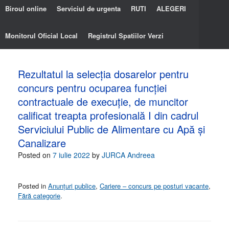
Biroul online
Serviciul de urgenta
RUTI
ALEGERI
Monitorul Oficial Local
Registrul Spatiilor Verzi
Rezultatul la selecția dosarelor pentru
concurs pentru ocuparea funcţiei
contractuale de execuţie, de muncitor
calificat treapta profesională I din cadrul
Serviciului Public de Alimentare cu Apă și
Canalizare
Posted on
7 iulie 2022
by
JURCA Andreea
Posted in
Anunțuri publice
,
Cariere – concurs pe posturi vacante
,
Fără categorie
.