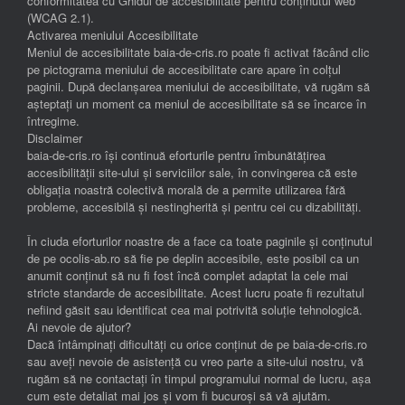
conformitatea cu Ghidul de accesibilitate pentru conținutul web
(WCAG 2.1).
Activarea meniului Accesibilitate
Meniul de accesibilitate baia-de-cris.ro poate fi activat făcând clic
pe pictograma meniului de accesibilitate care apare în colțul
paginii. După declanșarea meniului de accesibilitate, vă rugăm să
așteptați un moment ca meniul de accesibilitate să se încarce în
întregime.
Disclaimer
baia-de-cris.ro își continuă eforturile pentru îmbunătățirea
accesibilității site-ului și serviciilor sale, în convingerea că este
obligația noastră colectivă morală de a permite utilizarea fără
probleme, accesibilă și nestingherită și pentru cei cu dizabilități.
În ciuda eforturilor noastre de a face ca toate paginile și conținutul
de pe ocolis-ab.ro să fie pe deplin accesibile, este posibil ca un
anumit conținut să nu fi fost încă complet adaptat la cele mai
stricte standarde de accesibilitate. Acest lucru poate fi rezultatul
nefiind găsit sau identificat cea mai potrivită soluție tehnologică.
Ai nevoie de ajutor?
Dacă întâmpinați dificultăți cu orice conținut de pe baia-de-cris.ro
sau aveți nevoie de asistență cu vreo parte a site-ului nostru, vă
rugăm să ne contactați în timpul programului normal de lucru, așa
cum este detaliat mai jos și vom fi bucuroși să vă ajutăm.