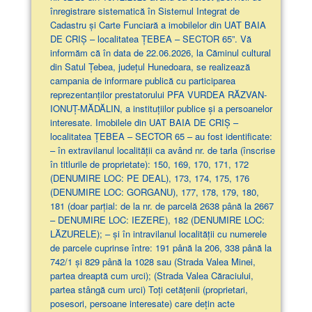
înregistrare sistematică în Sistemul Integrat de
Cadastru și Carte Funciară a imobilelor din UAT BAIA
DE CRIȘ – localitatea ȚEBEA – SECTOR 65”. Vă
informăm că în data de 22.06.2026, la Căminul cultural
din Satul Țebea, județul Hunedoara, se realizează
campania de informare publică cu participarea
reprezentanților prestatorului PFA VURDEA RĂZVAN-
IONUȚ-MĂDĂLIN, a instituțiilor publice și a persoanelor
interesate. Imobilele din UAT BAIA DE CRIȘ –
localitatea ȚEBEA – SECTOR 65 – au fost identificate:
– în extravilanul localităţii ca având nr. de tarla (înscrise
în titlurile de proprietate): 150, 169, 170, 171, 172
(DENUMIRE LOC: PE DEAL), 173, 174, 175, 176
(DENUMIRE LOC: GORGANU), 177, 178, 179, 180,
181 (doar parţial: de la nr. de parcelă 2638 până la 2667
– DENUMIRE LOC: IEZERE), 182 (DENUMIRE LOC:
LĂZURELE); – și în intravilanul localității cu numerele
de parcele cuprinse între: 191 până la 206, 338 până la
742/1 și 829 până la 1028 sau (Strada Valea Minei,
partea dreaptă cum urci); (Strada Valea Căraciului,
partea stângă cum urci) Toți cetățenii (proprietari,
posesori, persoane interesate) care dețin acte