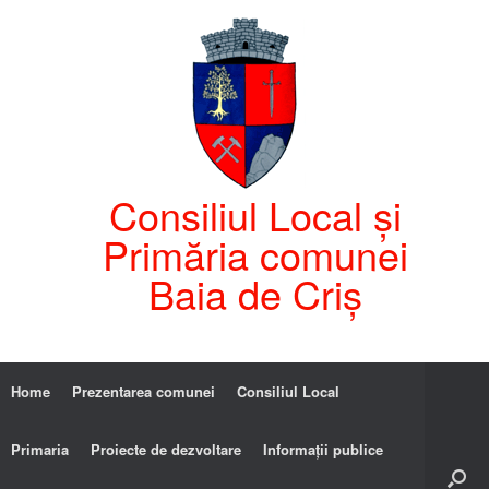
Consiliul Local și
Primăria comunei
Baia de Criș
Home
Prezentarea comunei
Consiliul Local
Primaria
Proiecte de dezvoltare
Informații publice