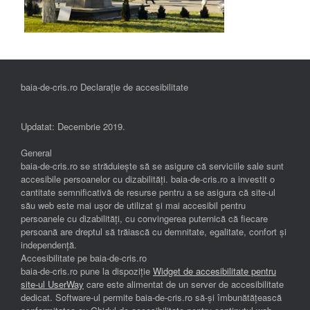
baia-de-cris.ro Declarație de accesibilitate
Updatat: Decembrie 2019.
General
baia-de-cris.ro se străduiește să se asigure că serviciile sale sunt
accesibile persoanelor cu dizabilități. baia-de-cris.ro a investit o
cantitate semnificativă de resurse pentru a se asigura că site-ul
său web este mai ușor de utilizat și mai accesibil pentru
persoanele cu dizabilități, cu convingerea puternică că fiecare
persoană are dreptul să trăiască cu demnitate, egalitate, confort și
independenţă.
Accesibilitate pe baia-de-cris.ro
baia-de-cris.ro pune la dispoziție
Widget de accesibilitate pentru
site-ul UserWay
care este alimentat de un server de accesibilitate
dedicat. Software-ul permite baia-de-cris.ro să-și îmbunătățească