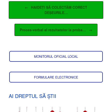
Post navigation
←
HAIDEȚI SĂ COLECTĂM CORECT
DEȘEURILE…
Proces-verbal al rezultatelor la proba…
→
MONITORUL OFICIAL LOCAL
FORMULARE ELECTRONICE
AI DREPTUL SĂ ȘTII