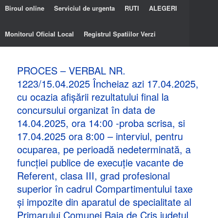
Biroul online
Serviciul de urgenta
RUTI
ALEGERI
Monitorul Oficial Local
Registrul Spatiilor Verzi
PROCES – VERBAL NR.
1223/15.04.2025 Încheiaz azi 17.04.2025,
cu ocazia afişării rezultatului final la
concursului organizat în data de
14.04.2025, ora 14:00 -proba scrisa, si
17.04.2025 ora 8:00 – interviul, pentru
ocuparea, pe perioadă nedeterminată, a
funcției publice de execuție vacante de
Referent, clasa III, grad profesional
superior în cadrul Compartimentului taxe
și impozite din aparatul de specialitate al
Primarului Comunei Baia de Criș judeţul