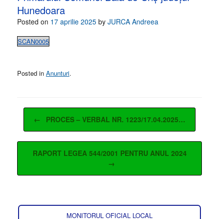
Hunedoara
Posted on
17 aprilie 2025
by
JURCA Andreea
SCAN0005
Posted in
Anunturi
.
Post navigation
←
PROCES – VERBAL NR. 1223/17.04.2025…
RAPORT LEGEA 544/2001 PENTRU ANUL 2024
→
MONITORUL OFICIAL LOCAL