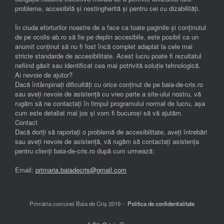
probleme, accesibilă și nestingherită și pentru cei cu dizabilități.
În ciuda eforturilor noastre de a face ca toate paginile și conținutul
de pe ocolis-ab.ro să fie pe deplin accesibile, este posibil ca un
anumit conținut să nu fi fost încă complet adaptat la cele mai
stricte standarde de accesibilitate. Acest lucru poate fi rezultatul
nefiind găsit sau identificat cea mai potrivită soluție tehnologică.
Ai nevoie de ajutor?
Dacă întâmpinați dificultăți cu orice conținut de pe baia-de-cris.ro
sau aveți nevoie de asistență cu vreo parte a site-ului nostru, vă
rugăm să ne contactați în timpul programului normal de lucru, așa
cum este detaliat mai jos și vom fi bucuroși să vă ajutăm.
Contact
Dacă doriți să raportați o problemă de accesibilitate, aveți întrebări
sau aveți nevoie de asistență, vă rugăm să contactați asistența
pentru clienți baia-de-cris.ro după cum urmează:
Email:
primaria.baiadecris@gmail.com
Primăria comunei Baia de Criș 2019
Politica de confidentialitate