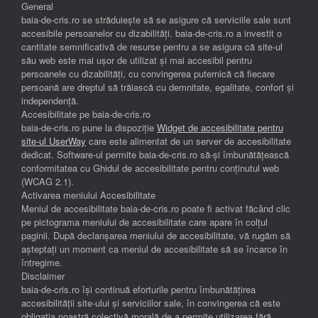
General
baia-de-cris.ro se străduiește să se asigure că serviciile sale sunt
accesibile persoanelor cu dizabilități. baia-de-cris.ro a investit o
cantitate semnificativă de resurse pentru a se asigura că site-ul
său web este mai ușor de utilizat și mai accesibil pentru
persoanele cu dizabilități, cu convingerea puternică că fiecare
persoană are dreptul să trăiască cu demnitate, egalitate, confort și
independenţă.
Accesibilitate pe baia-de-cris.ro
baia-de-cris.ro pune la dispoziție
Widget de accesibilitate pentru
site-ul UserWay
care este alimentat de un server de accesibilitate
dedicat. Software-ul permite baia-de-cris.ro să-și îmbunătățească
conformitatea cu Ghidul de accesibilitate pentru conținutul web
(WCAG 2.1).
Activarea meniului Accesibilitate
Meniul de accesibilitate baia-de-cris.ro poate fi activat făcând clic
pe pictograma meniului de accesibilitate care apare în colțul
paginii. După declanșarea meniului de accesibilitate, vă rugăm să
așteptați un moment ca meniul de accesibilitate să se încarce în
întregime.
Disclaimer
baia-de-cris.ro își continuă eforturile pentru îmbunătățirea
accesibilității site-ului și serviciilor sale, în convingerea că este
obligația noastră colectivă morală de a permite utilizarea fără