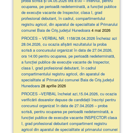
proba scrisă şi 04.05.2026 ora 8:00 – interviul, pentru
ocuparea, pe perioadă nedeterminată, a funcției publice
de execuție vacante de Inspector, clasa I, grad
profesional debutant, în cadrul, compartimentului
registru agricol, din aparatul de specialitate al Primarului
comunei Baia de Criș,județul Hunedoara
4 mai 2026
PROCES – VERBAL NR. 1158/28.04.2026 Încheiaz azi
28.04.2026, cu ocazia afişării rezultatului la proba
scrisă a concursului organizat în data de 27.04.2026,
ora 14:00 pentru ocuparea, pe perioadă nedeterminată,
a funcției publice de execuție vacante de Inspector,
clasa I, grad profesional debutant, în cadrul
compartimentului registru agricol, din aparatul de
specialitate al Primarului comunei Baia de Criș,județul
Hunedoara
28 aprilie 2026
PROCES –VERBAL încheiat azi,15.04.2026, cu ocazia
verificării dosarelor depuse de candidații înscriși pentru
concursul organizat în data de 27.04.2026 – proba
scrisă, pentru ocuparea pe perioadă nedeterminată, a
funcției publice de execuție vacante INSPECTOR clasa
I, grad profesional debutant compartiment registru
agricol din aparatul de specialitate al primarului comunei