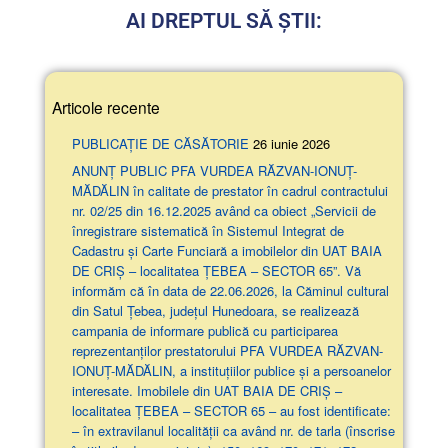
AI DREPTUL SĂ ȘTII:
Articole recente
PUBLICAȚIE DE CĂSĂTORIE
26 iunie 2026
ANUNŢ PUBLIC PFA VURDEA RĂZVAN-IONUȚ-
MĂDĂLIN în calitate de prestator în cadrul contractului
nr. 02/25 din 16.12.2025 având ca obiect „Servicii de
înregistrare sistematică în Sistemul Integrat de
Cadastru și Carte Funciară a imobilelor din UAT BAIA
DE CRIȘ – localitatea ȚEBEA – SECTOR 65”. Vă
informăm că în data de 22.06.2026, la Căminul cultural
din Satul Țebea, județul Hunedoara, se realizează
campania de informare publică cu participarea
reprezentanților prestatorului PFA VURDEA RĂZVAN-
IONUȚ-MĂDĂLIN, a instituțiilor publice și a persoanelor
interesate. Imobilele din UAT BAIA DE CRIȘ –
localitatea ȚEBEA – SECTOR 65 – au fost identificate:
– în extravilanul localităţii ca având nr. de tarla (înscrise