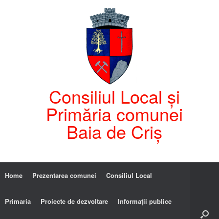
Consiliul Local și
Primăria comunei
Baia de Criș
Home
Prezentarea comunei
Consiliul Local
Primaria
Proiecte de dezvoltare
Informații publice