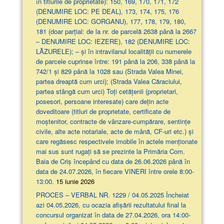
în titlurile de proprietate): 150, 169, 170, 171, 172
(DENUMIRE LOC: PE DEAL), 173, 174, 175, 176
(DENUMIRE LOC: GORGANU), 177, 178, 179, 180,
181 (doar parţial: de la nr. de parcelă 2638 până la 2667
– DENUMIRE LOC: IEZERE), 182 (DENUMIRE LOC:
LĂZURELE); – și în intravilanul localității cu numerele
de parcele cuprinse între: 191 până la 206, 338 până la
742/1 și 829 până la 1028 sau (Strada Valea Minei,
partea dreaptă cum urci); (Strada Valea Căraciului,
partea stângă cum urci) Toți cetățenii (proprietari,
posesori, persoane interesate) care dețin acte
doveditoare (titluri de proprietate, certificate de
moștenitor, contracte de vânzare-cumpărare, sentințe
civile, alte acte notariale, acte de mână, CF-uri etc.) și
care regăsesc respectivele imobile în actele menționate
mai sus sunt rugați să se prezinte la Primăria Com.
Baia de Criș începând cu data de 26.06.2026 până în
data de 24.07.2026, în fiecare VINERI între orele 8:00-
13:00.
15 iunie 2026
PROCES – VERBAL NR. 1229 / 04.05.2025 Încheiat
azi 04.05.2026, cu ocazia afişării rezultatului final la
concursul organizat în data de 27.04.2026, ora 14:00-