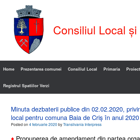
Consiliul Local ș
Home
Prezentarea comunei
Consiliul Local
Primaria
Proiect
Registrul Spatiilor Verzi
Minuta dezbaterii publice din 02.02.2020, priv
local pentru comuna Baia de Criș în anul 2020
Posted on
4 februarie 2020
by
Transilvania Interpress
♦
Propunerea de amendament din partea organ