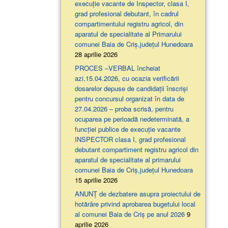
execuție vacante de Inspector, clasa I,
grad profesional debutant, în cadrul
compartimentului registru agricol, din
aparatul de specialitate al Primarului
comunei Baia de Criș,județul Hunedoara
28 aprilie 2026
PROCES –VERBAL încheiat
azi,15.04.2026, cu ocazia verificării
dosarelor depuse de candidații înscriși
pentru concursul organizat în data de
27.04.2026 – proba scrisă, pentru
ocuparea pe perioadă nedeterminată, a
funcției publice de execuție vacante
INSPECTOR clasa I, grad profesional
debutant compartiment registru agricol din
aparatul de specialitate al primarului
comunei Baia de Criș,județul Hunedoara
15 aprilie 2026
ANUNȚ de dezbatere asupra proiectului de
hotărâre privind aprobarea bugetului local
al comunei Baia de Criș pe anul 2026
9
aprilie 2026