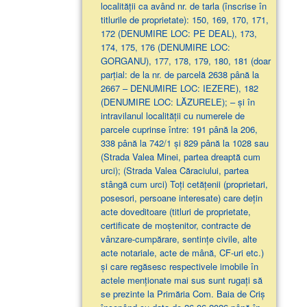
localităţii ca având nr. de tarla (înscrise în
titlurile de proprietate): 150, 169, 170, 171,
172 (DENUMIRE LOC: PE DEAL), 173,
174, 175, 176 (DENUMIRE LOC:
GORGANU), 177, 178, 179, 180, 181 (doar
parţial: de la nr. de parcelă 2638 până la
2667 – DENUMIRE LOC: IEZERE), 182
(DENUMIRE LOC: LĂZURELE); – și în
intravilanul localității cu numerele de
parcele cuprinse între: 191 până la 206,
338 până la 742/1 și 829 până la 1028 sau
(Strada Valea Minei, partea dreaptă cum
urci); (Strada Valea Căraciului, partea
stângă cum urci) Toți cetățenii (proprietari,
posesori, persoane interesate) care dețin
acte doveditoare (titluri de proprietate,
certificate de moștenitor, contracte de
vânzare-cumpărare, sentințe civile, alte
acte notariale, acte de mână, CF-uri etc.)
și care regăsesc respectivele imobile în
actele menționate mai sus sunt rugați să
se prezinte la Primăria Com. Baia de Criș