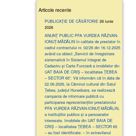
Articole recente
PUBLICAȚIE DE CĂSĂTORIE
26 iunie
2026
ANUNŢ PUBLIC PFA VURDEA RĂZVAN-
IONUȚ-MĂDĂLIN în calitate de prestator în
cadrul contractului nr. 02/25 din 16.12.2025
având ca obiect „Servicii de înregistrare
sistematică în Sistemul Integrat de
Cadastru și Carte Funciară a imobilelor din
UAT BAIA DE CRIȘ – localitatea ȚEBEA
– SECTOR 65”. Vă informăm că în data de
22.06.2026, la Căminul cultural din Satul
Țebea, județul Hunedoara, se realizează
campania de informare publică cu
participarea reprezentanților prestatorului
PFA VURDEA RĂZVAN-IONUȚ-MĂDĂLIN,
a instituțiilor publice și a persoanelor
interesate. Imobilele din UAT BAIA DE
CRIȘ – localitatea ȚEBEA – SECTOR 65
– au fost identificate: – în extravilanul