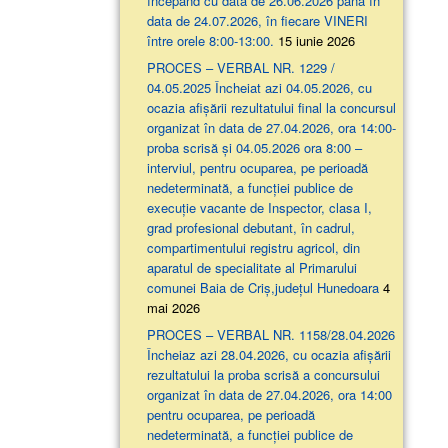
începând cu data de 26.06.2026 până în
data de 24.07.2026, în fiecare VINERI
între orele 8:00-13:00.
15 iunie 2026
PROCES – VERBAL NR. 1229 /
04.05.2025 Încheiat azi 04.05.2026, cu
ocazia afişării rezultatului final la concursul
organizat în data de 27.04.2026, ora 14:00-
proba scrisă şi 04.05.2026 ora 8:00 –
interviul, pentru ocuparea, pe perioadă
nedeterminată, a funcției publice de
execuție vacante de Inspector, clasa I,
grad profesional debutant, în cadrul,
compartimentului registru agricol, din
aparatul de specialitate al Primarului
comunei Baia de Criș,județul Hunedoara
4
mai 2026
PROCES – VERBAL NR. 1158/28.04.2026
Încheiaz azi 28.04.2026, cu ocazia afişării
rezultatului la proba scrisă a concursului
organizat în data de 27.04.2026, ora 14:00
pentru ocuparea, pe perioadă
nedeterminată, a funcției publice de