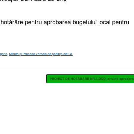
e hotărâre pentru aprobarea bugetului local pentru
gorie
,
Minute și Procese verbale de ședință ale CL
.
PROIECT DE HOTĂRÂRE NR.1/2020, privind aprobar