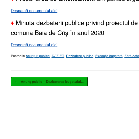
Descarcă documentul aici
♦
Minuta dezbaterii publice privind proiectul d
comuna Baia de Criș în anul 2020
Descarcă documentul aici
Posted in
Anunțuri publice
,
AVIZIER
,
Dezbatere publica
,
Execuția bugetară
,
Fără cate
Post navigation
←
Anunț public – Dezbaterea bugetului…