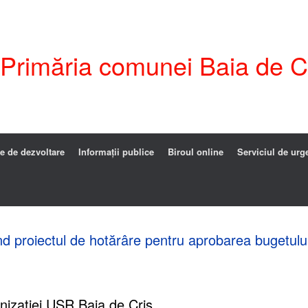
i Primăria comunei Baia de C
e de dezvoltare
Informații publice
Biroul online
Serviciul de urg
ind proiectul de hotărâre pentru aprobarea bugetulu
izației USR Baia de Criș