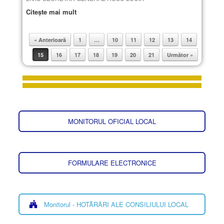
Citește mai mult
« Anterioară
1
…
10
11
12
13
14
Post navigation
15
16
17
18
19
20
21
Următor »
MONITORUL OFICIAL LOCAL
FORMULARE ELECTRONICE
Monitorul - HOTĂRÂRI ALE CONSILIULUI LOCAL