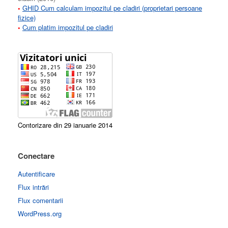
•
GHID Cum calculam impozitul pe cladiri (proprietari persoane
fizice)
•
Cum platim impozitul pe cladiri
Contorizare din 29 ianuarie 2014
Conectare
Autentificare
Flux intrări
Flux comentarii
WordPress.org