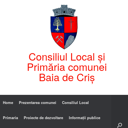
Consiliul Local și
Primăria comunei
Baia de Criș
Home
Prezentarea comunei
Consiliul Local
Primaria
Proiecte de dezvoltare
Informații publice