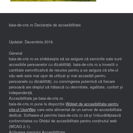
baia-de-cris.ro Declarație de accesibilitate
Updatat: Decembrie 2019.
General
baia-de-cris.ro se străduiește să se asigure că serviciile sale sunt
accesibile persoanelor cu dizabilități. baia-de-cris.ro a investit o
cantitate semnificativă de resurse pentru a se asigura că site-ul
său web este mai ușor de utilizat și mai accesibil pentru
persoanele cu dizabilități, cu convingerea puternică că fiecare
persoană are dreptul să trăiască cu demnitate, egalitate, confort și
independenţă.
Accesibilitate pe baia-de-cris.ro
baia-de-cris.ro pune la dispoziție
Widget de accesibilitate pentru
site-ul UserWay
care este alimentat de un server de accesibilitate
dedicat. Software-ul permite baia-de-cris.ro să-și îmbunătățească
conformitatea cu Ghidul de accesibilitate pentru conținutul web
(WCAG 2.1).
Activarea meniului Accesibilitate