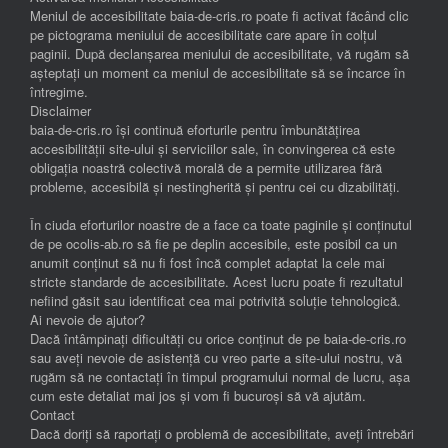
Meniul de accesibilitate baia-de-cris.ro poate fi activat făcând clic
pe pictograma meniului de accesibilitate care apare în colțul
paginii. După declanșarea meniului de accesibilitate, vă rugăm să
așteptați un moment ca meniul de accesibilitate să se încarce în
întregime.
Disclaimer
baia-de-cris.ro își continuă eforturile pentru îmbunătățirea
accesibilității site-ului și serviciilor sale, în convingerea că este
obligația noastră colectivă morală de a permite utilizarea fără
probleme, accesibilă și nestingherită și pentru cei cu dizabilități.
În ciuda eforturilor noastre de a face ca toate paginile și conținutul
de pe ocolis-ab.ro să fie pe deplin accesibile, este posibil ca un
anumit conținut să nu fi fost încă complet adaptat la cele mai
stricte standarde de accesibilitate. Acest lucru poate fi rezultatul
nefiind găsit sau identificat cea mai potrivită soluție tehnologică.
Ai nevoie de ajutor?
Dacă întâmpinați dificultăți cu orice conținut de pe baia-de-cris.ro
sau aveți nevoie de asistență cu vreo parte a site-ului nostru, vă
rugăm să ne contactați în timpul programului normal de lucru, așa
cum este detaliat mai jos și vom fi bucuroși să vă ajutăm.
Contact
Dacă doriți să raportați o problemă de accesibilitate, aveți întrebări