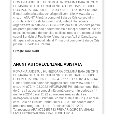
ROMANIA JUDETUL HUNEDOARA COMUNA BAIA DE CRIS
PRIMARIA STR. TRIBUNULUI NR. 4, COM. BAIA DE CRIS ,
COD POSTAL 337005 TEL: 0254 682119, FAX: 0254 682564
E-mail : primaria.baiadecris@gmail.com; site: www.baia-de-
cris.ro ANUNŢ Primăria comunei Baia de Criș cu sediul în
com.Baia de Criș str.Tribunului nr.4, judeţul Hunedoara,
organizează în data de 22 iulie 2022, ora 10.00 concurs pentru
ocuparea pe perioadă nedeterminată a funcţiei contractuale de
execuţie, vacantă de muncitor calificat treapta profesională I din
cadrul Serviciului Public de Alimentare cu Apă și Canalizare,
din aparatul de specialitate al Primarului comunei Baia de Criș,
judeţul Hunedoara. Pentru […]
Citește mai mult
ANUNT AUTORECENZARE ASISTATA
ROMANIA JUDETUL HUNEDOARA COMUNA BAIA DE CRIS
PRIMARIA STR. TRIBUNULUI NR. 4, COM. BAIA DE CRIS ,
COD POSTAL 337005 TEL: 0254 682119, FAX: 0254 682564,
E-mail : primaria.baiadecris@gmail.com; site: www.baia-de-
cris.ro Nr.877/14.03.2022 INFORMARE Primăria comunei Baia
de Criș vă aduce la cunoștiință următoarele: – in perioada 14
martie 2022-15 mai 2022 autorecenzarea asistată se
desfășoara la sediul Primăriei comunei Baia de Criș la adresa
com. Baia de Criș str. Tribunului nr.4, jud. Hunedoara după
următorul program: – Luni – Duminică 08.00-12.00
Tel.recenzor ARA 0722453733 PRIMAR GORCEA MIHAIU-
LIVIU SECRETAR GENERAL RUSU LUCIA