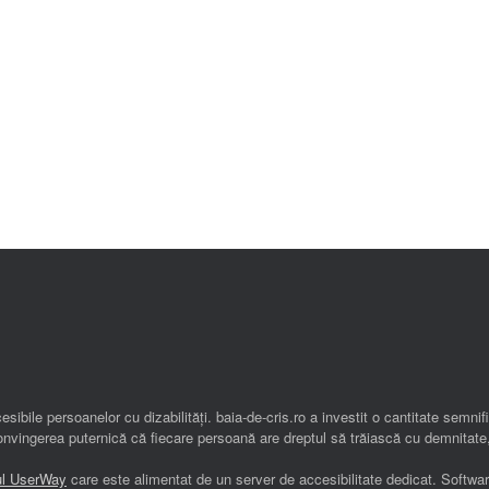
esibile persoanelor cu dizabilități. baia-de-cris.ro a investit o cantitate semn
 convingerea puternică că fiecare persoană are dreptul să trăiască cu demnitate,
-ul UserWay
care este alimentat de un server de accesibilitate dedicat. Softwa