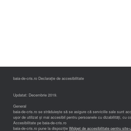
baia-de-cris.ro Declarație de accesibilitate
Updatat: Decembrie 2019.
General
baia-de-cris.ro se străduiește să se asigure că serviciile sale sunt acc
ușor de utilizat și mai accesibil pentru persoanele cu dizabilități, cu
Accesibilitate pe baia-de-cris.ro
baia-de-cris.ro pune la dispoziție
Widget de accesibilitate pentru site