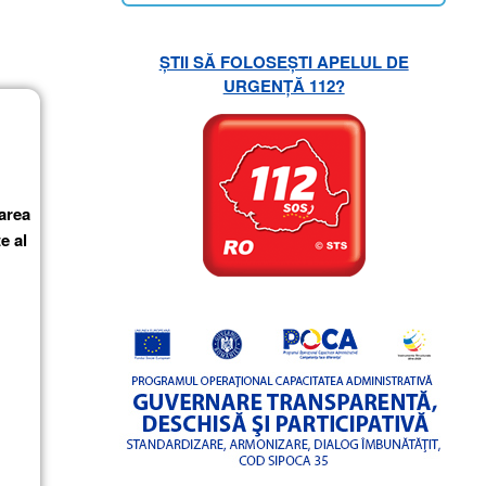
ȘTII SĂ FOLOSEȘTI APELUL DE
URGENȚĂ 112?
area
e al