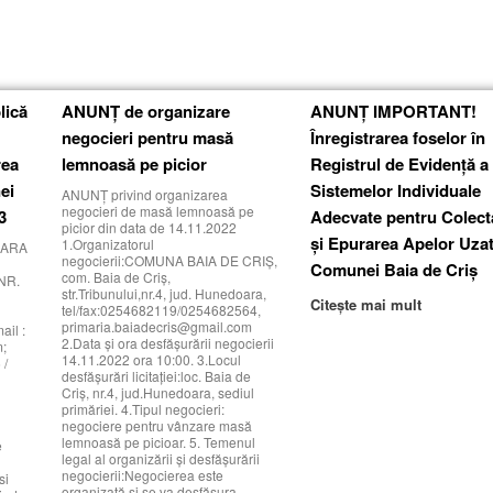
lică
ANUNȚ de organizare
ANUNȚ IMPORTANT!
negocieri pentru masă
Înregistrarea foselor în
rea
lemnoasă pe picior
Registrul de Evidență a
ei
Sistemelor Individuale
ANUNȚ privind organizarea
negocieri de masă lemnoasă pe
3
Adecvate pentru Colect
picior din data de 14.11.2022
și Epurarea Apelor Uzat
1.Organizatorul
OARA
negocierii:COMUNA BAIA DE CRIȘ,
Comunei Baia de Criș
com. Baia de Criș,
NR.
str.Tribunului,nr.4, jud. Hunedoara,
Citește mai mult
tel/fax:0254682119/0254682564,
primaria.baiadecris@gmail.com
il :
2.Data și ora desfășurării negocierii
m;
14.11.2022 ora 10:00. 3.Locul
 /
desfășurări licitației:loc. Baia de
Criș, nr.4, jud.Hunedoara, sediul
primăriei. 4.Tipul negocieri:
negociere pentru vânzare masă
lemnoasă pe picioar. 5. Temenul
e
legal al organizării și desfășurării
i
negocierii:Negocierea este
si
organizată și se va desfășura