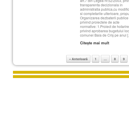
art.7 din Legea nr.52/2003, pri
transparenta decizionala in
administratia publica,cu modific
si completarile ulterioare, prop
Organizarea dezbaterii publice
privind proiectele de acte
normative: 1.Proiect de hotarir
privind aprobarea bugetului loc
comunei Baia de Criş pe anul 
Citește mai mult
« Anterioară
1
…
8
9
Post navigation