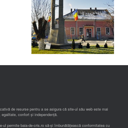
ificativă de resurse pentru a se asigura că site-ul său web este mai
 egalitate, confort și independenţă.
re-ul permite baia-de-cris.ro să-și îmbunătățească conformitatea cu