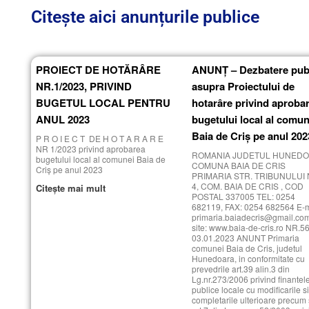
Citește aici anunțurile publice
PROIECT DE HOTĂRÂRE
ANUNȚ – Dezbatere pub
NR.1/2023, PRIVIND
asupra Proiectului de
BUGETUL LOCAL PENTRU
hotarâre privind aproba
ANUL 2023
bugetului local al comun
Baia de Criş pe anul 202
P R O I E C T DE H O T A R A R E
NR 1/2023 privind aprobarea
ROMANIA JUDETUL HUNED
bugetului local al comunei Baia de
COMUNA BAIA DE CRIS
Criş pe anul 2023
PRIMARIA STR. TRIBUNULUI 
4, COM. BAIA DE CRIS , COD
Citește mai mult
POSTAL 337005 TEL: 0254
682119, FAX: 0254 682564 E-ma
primaria.baiadecris@gmail.co
site: www.baia-de-cris.ro NR.56
03.01.2023 ANUNT Primaria
comunei Baia de Cris, judetul
Hunedoara, in conformitate cu
prevedrile art.39 alin.3 din
Lg.nr.273/2006 privind finantel
publice locale cu modificarile s
completarile ulterioare precum 