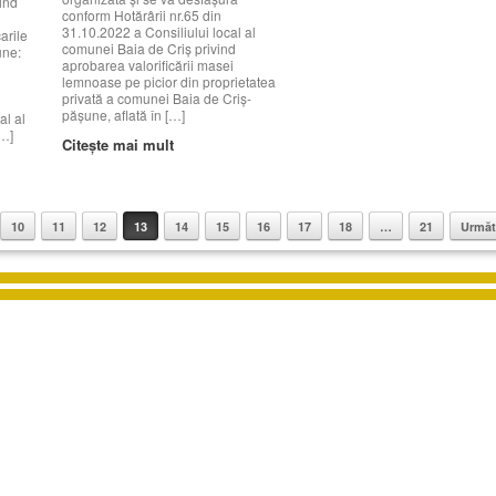
vind
conform Hotărârii nr.65 din
31.10.2022 a Consiliului local al
arile
comunei Baia de Criș privind
une:
aprobarea valorificării masei
lemnoase pe picior din proprietatea
privată a comunei Baia de Criș-
e
pășune, aflată în […]
al al
[…]
Citește mai mult
10
11
12
13
14
15
16
17
18
…
21
Următ