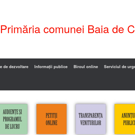
i Primăria comunei Baia de C
e de dezvoltare
Informații publice
Biroul online
Serviciul de urg