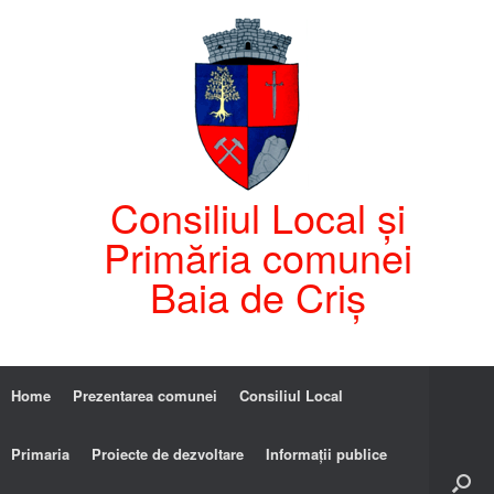
Consiliul Local și
Primăria comunei
Baia de Criș
Home
Prezentarea comunei
Consiliul Local
Primaria
Proiecte de dezvoltare
Informații publice