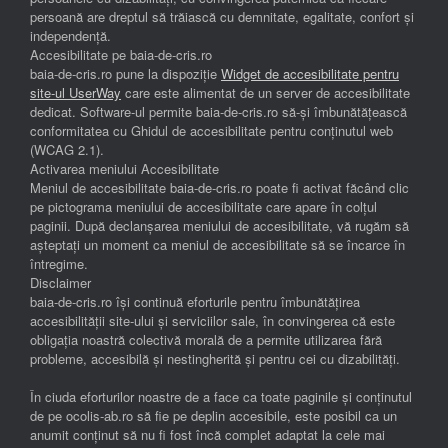
persoană are dreptul să trăiască cu demnitate, egalitate, confort și
independenţă.
Accesibilitate pe baia-de-cris.ro
baia-de-cris.ro pune la dispoziție
Widget de accesibilitate pentru
site-ul UserWay
care este alimentat de un server de accesibilitate
dedicat. Software-ul permite baia-de-cris.ro să-și îmbunătățească
conformitatea cu Ghidul de accesibilitate pentru conținutul web
(WCAG 2.1).
Activarea meniului Accesibilitate
Meniul de accesibilitate baia-de-cris.ro poate fi activat făcând clic
pe pictograma meniului de accesibilitate care apare în colțul
paginii. După declanșarea meniului de accesibilitate, vă rugăm să
așteptați un moment ca meniul de accesibilitate să se încarce în
întregime.
Disclaimer
baia-de-cris.ro își continuă eforturile pentru îmbunătățirea
accesibilității site-ului și serviciilor sale, în convingerea că este
obligația noastră colectivă morală de a permite utilizarea fără
probleme, accesibilă și nestingherită și pentru cei cu dizabilități.
În ciuda eforturilor noastre de a face ca toate paginile și conținutul
de pe ocolis-ab.ro să fie pe deplin accesibile, este posibil ca un
anumit conținut să nu fi fost încă complet adaptat la cele mai