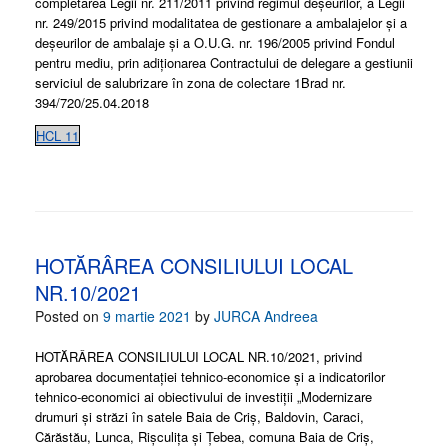
completarea Legii nr. 211/2011 privind regimul deșeurilor, a Legii
nr. 249/2015 privind modalitatea de gestionare a ambalajelor și a
deșeurilor de ambalaje și a O.U.G. nr. 196/2005 privind Fondul
pentru mediu, prin adiționarea Contractului de delegare a gestiunii
serviciul de salubrizare în zona de colectare 1Brad nr.
394/720/25.04.2018
HCL 11
HOTĂRÂREA CONSILIULUI LOCAL
NR.10/2021
Posted on
9 martie 2021
by
JURCA Andreea
HOTĂRÂREA CONSILIULUI LOCAL NR.10/2021, privind
aprobarea documentației tehnico-economice și a indicatorilor
tehnico-economici ai obiectivului de investiții „Modernizare
drumuri și străzi în satele Baia de Criș, Baldovin, Caraci,
Cărăstău, Lunca, Rișculița și Țebea, comuna Baia de Criș,