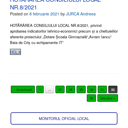
NR.8/2021
Posted on
8 februarie 2021
by
JURCA Andreea
HOTĂRÂREA CONSILIULUI LOCAL NR.8/2021, privind
aprobarea indicatorilor tehnico-economici precum și a cheltuielilor
aferente proiectului „Dotare Școala Gimnazială”„Avram Iancu”
Baia de Criș cu echipamente IT”
HCL 8
Post navigation
« Anterioară
1
…
27
28
29
30
31
32
33
Următor »
MONITORUL OFICIAL LOCAL