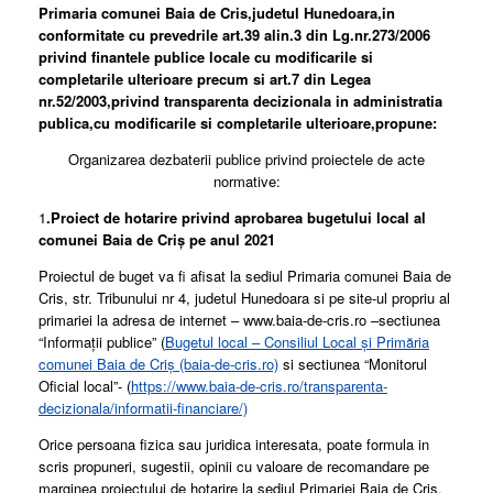
Primaria comunei Baia de Cris,judetul Hunedoara,in
conformitate cu prevedrile art.39 alin.3 din Lg.nr.273/2006
privind finantele publice locale cu modificarile si
completarile ulterioare precum si art.7 din Legea
nr.52/2003,privind transparenta decizionala in administratia
publica,cu modificarile si completarile ulterioare,propune:
Organizarea dezbaterii publice privind proiectele de acte
normative:
1
.Proiect de hotarire privind aprobarea bugetului local al
comunei Baia de Criş pe anul 2021
Proiectul de buget va fi afisat la sediul Primaria comunei Baia de
Cris, str. Tribunului nr 4, judetul Hunedoara si pe site-ul propriu al
primariei la adresa de internet – www.baia-de-cris.ro –sectiunea
“Informații publice” (
Bugetul local – Consiliul Local și Primăria
comunei Baia de Criș (baia-de-cris.ro)
si sectiunea “Monitorul
Oficial local”- (
https://www.baia-de-cris.ro/transparenta-
decizionala/informatii-financiare/)
Orice persoana fizica sau juridica interesata, poate formula in
scris propuneri, sugestii, opinii cu valoare de recomandare pe
marginea proiectului de hotarire la sediul Primariei Baia de Cris,