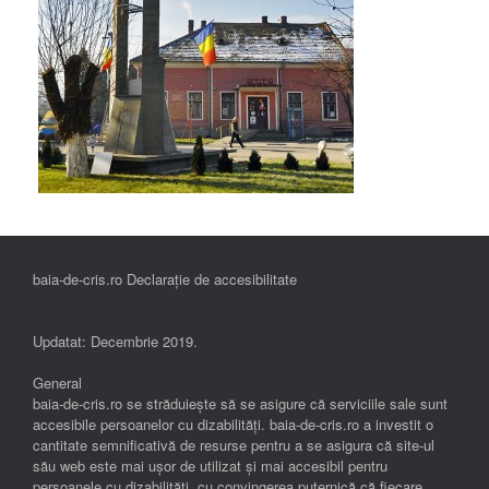
baia-de-cris.ro Declarație de accesibilitate
Updatat: Decembrie 2019.
General
baia-de-cris.ro se străduiește să se asigure că serviciile sale sunt
accesibile persoanelor cu dizabilități. baia-de-cris.ro a investit o
cantitate semnificativă de resurse pentru a se asigura că site-ul
său web este mai ușor de utilizat și mai accesibil pentru
persoanele cu dizabilități, cu convingerea puternică că fiecare