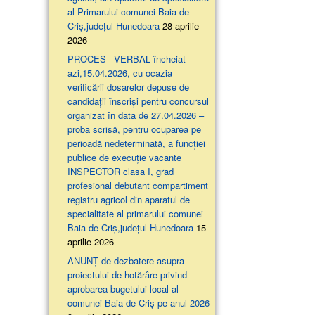
al Primarului comunei Baia de
Criș,județul Hunedoara
28 aprilie
2026
PROCES –VERBAL încheiat
azi,15.04.2026, cu ocazia
verificării dosarelor depuse de
candidații înscriși pentru concursul
organizat în data de 27.04.2026 –
proba scrisă, pentru ocuparea pe
perioadă nedeterminată, a funcției
publice de execuție vacante
INSPECTOR clasa I, grad
profesional debutant compartiment
registru agricol din aparatul de
specialitate al primarului comunei
Baia de Criș,județul Hunedoara
15
aprilie 2026
ANUNȚ de dezbatere asupra
proiectului de hotărâre privind
aprobarea bugetului local al
comunei Baia de Criș pe anul 2026