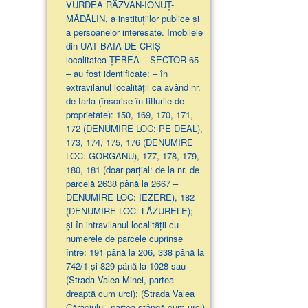
VURDEA RĂZVAN-IONUȚ-
MĂDĂLIN, a instituțiilor publice și
a persoanelor interesate. Imobilele
din UAT BAIA DE CRIȘ –
localitatea ȚEBEA – SECTOR 65
– au fost identificate: – în
extravilanul localităţii ca având nr.
de tarla (înscrise în titlurile de
proprietate): 150, 169, 170, 171,
172 (DENUMIRE LOC: PE DEAL),
173, 174, 175, 176 (DENUMIRE
LOC: GORGANU), 177, 178, 179,
180, 181 (doar parţial: de la nr. de
parcelă 2638 până la 2667 –
DENUMIRE LOC: IEZERE), 182
(DENUMIRE LOC: LĂZURELE); –
și în intravilanul localității cu
numerele de parcele cuprinse
între: 191 până la 206, 338 până la
742/1 și 829 până la 1028 sau
(Strada Valea Minei, partea
dreaptă cum urci); (Strada Valea
Căraciului, partea stângă cum urci)