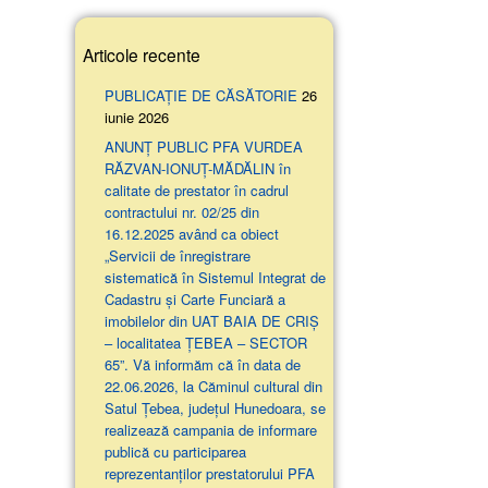
Articole recente
PUBLICAȚIE DE CĂSĂTORIE
26
iunie 2026
ANUNŢ PUBLIC PFA VURDEA
RĂZVAN-IONUȚ-MĂDĂLIN în
calitate de prestator în cadrul
contractului nr. 02/25 din
16.12.2025 având ca obiect
„Servicii de înregistrare
sistematică în Sistemul Integrat de
Cadastru și Carte Funciară a
imobilelor din UAT BAIA DE CRIȘ
– localitatea ȚEBEA – SECTOR
65”. Vă informăm că în data de
22.06.2026, la Căminul cultural din
Satul Țebea, județul Hunedoara, se
realizează campania de informare
publică cu participarea
reprezentanților prestatorului PFA