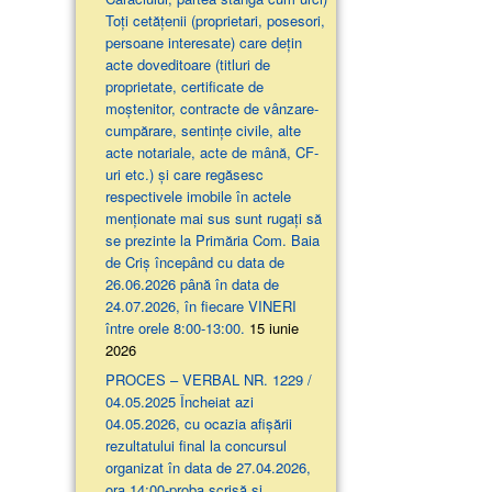
Toți cetățenii (proprietari, posesori,
persoane interesate) care dețin
acte doveditoare (titluri de
proprietate, certificate de
moștenitor, contracte de vânzare-
cumpărare, sentințe civile, alte
acte notariale, acte de mână, CF-
uri etc.) și care regăsesc
respectivele imobile în actele
menționate mai sus sunt rugați să
se prezinte la Primăria Com. Baia
de Criș începând cu data de
26.06.2026 până în data de
24.07.2026, în fiecare VINERI
între orele 8:00-13:00.
15 iunie
2026
PROCES – VERBAL NR. 1229 /
04.05.2025 Încheiat azi
04.05.2026, cu ocazia afişării
rezultatului final la concursul
organizat în data de 27.04.2026,
ora 14:00-proba scrisă şi