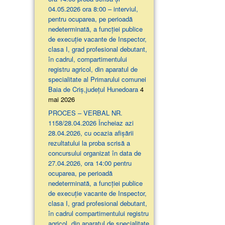
04.05.2026 ora 8:00 – interviul,
pentru ocuparea, pe perioadă
nedeterminată, a funcției publice
de execuție vacante de Inspector,
clasa I, grad profesional debutant,
în cadrul, compartimentului
registru agricol, din aparatul de
specialitate al Primarului comunei
Baia de Criș,județul Hunedoara
4
mai 2026
PROCES – VERBAL NR.
1158/28.04.2026 Încheiaz azi
28.04.2026, cu ocazia afişării
rezultatului la proba scrisă a
concursului organizat în data de
27.04.2026, ora 14:00 pentru
ocuparea, pe perioadă
nedeterminată, a funcției publice
de execuție vacante de Inspector,
clasa I, grad profesional debutant,
în cadrul compartimentului registru
agricol, din aparatul de specialitate