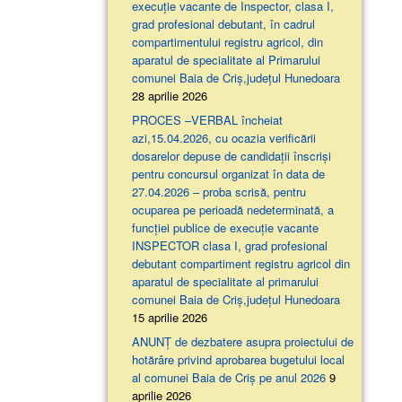
execuție vacante de Inspector, clasa I,
grad profesional debutant, în cadrul
compartimentului registru agricol, din
aparatul de specialitate al Primarului
comunei Baia de Criș,județul Hunedoara
28 aprilie 2026
PROCES –VERBAL încheiat
azi,15.04.2026, cu ocazia verificării
dosarelor depuse de candidații înscriși
pentru concursul organizat în data de
27.04.2026 – proba scrisă, pentru
ocuparea pe perioadă nedeterminată, a
funcției publice de execuție vacante
INSPECTOR clasa I, grad profesional
debutant compartiment registru agricol din
aparatul de specialitate al primarului
comunei Baia de Criș,județul Hunedoara
15 aprilie 2026
ANUNȚ de dezbatere asupra proiectului de
hotărâre privind aprobarea bugetului local
al comunei Baia de Criș pe anul 2026
9
aprilie 2026