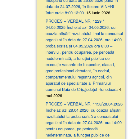
începând cu data de 26.06.2026 până în
data de 24.07.2026, în fiecare VINERI
între orele 8:00-13:00.
15 iunie 2026
PROCES – VERBAL NR. 1229 /
04.05.2025 Încheiat azi 04.05.2026, cu
ocazia afişării rezultatului final la concursul
organizat în data de 27.04.2026, ora 14:00-
proba scrisă şi 04.05.2026 ora 8:00 –
interviul, pentru ocuparea, pe perioadă
nedeterminată, a funcției publice de
execuție vacante de Inspector, clasa I,
grad profesional debutant, în cadrul,
compartimentului registru agricol, din
aparatul de specialitate al Primarului
comunei Baia de Criș,județul Hunedoara
4
mai 2026
PROCES – VERBAL NR. 1158/28.04.2026
Încheiaz azi 28.04.2026, cu ocazia afişării
rezultatului la proba scrisă a concursului
organizat în data de 27.04.2026, ora 14:00
pentru ocuparea, pe perioadă
nedeterminată, a funcției publice de