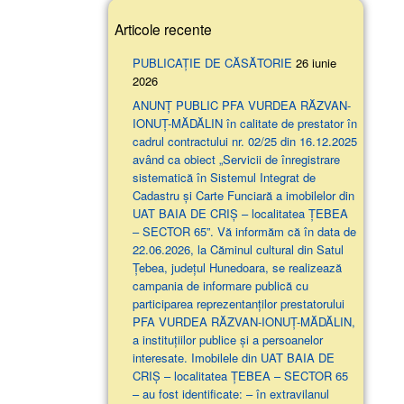
Articole recente
PUBLICAȚIE DE CĂSĂTORIE
26 iunie
2026
ANUNŢ PUBLIC PFA VURDEA RĂZVAN-
IONUȚ-MĂDĂLIN în calitate de prestator în
cadrul contractului nr. 02/25 din 16.12.2025
având ca obiect „Servicii de înregistrare
sistematică în Sistemul Integrat de
Cadastru și Carte Funciară a imobilelor din
UAT BAIA DE CRIȘ – localitatea ȚEBEA
– SECTOR 65”. Vă informăm că în data de
22.06.2026, la Căminul cultural din Satul
Țebea, județul Hunedoara, se realizează
campania de informare publică cu
participarea reprezentanților prestatorului
PFA VURDEA RĂZVAN-IONUȚ-MĂDĂLIN,
a instituțiilor publice și a persoanelor
interesate. Imobilele din UAT BAIA DE
CRIȘ – localitatea ȚEBEA – SECTOR 65
– au fost identificate: – în extravilanul