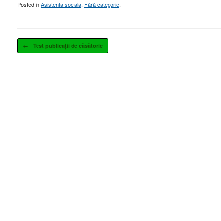
Posted in
Asistenta sociala
,
Fără categorie
.
Post navigation
←
Test publicații de căsătorie