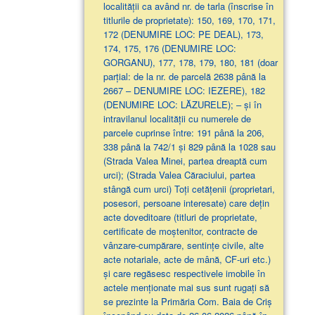
localităţii ca având nr. de tarla (înscrise în
titlurile de proprietate): 150, 169, 170, 171,
172 (DENUMIRE LOC: PE DEAL), 173,
174, 175, 176 (DENUMIRE LOC:
GORGANU), 177, 178, 179, 180, 181 (doar
parţial: de la nr. de parcelă 2638 până la
2667 – DENUMIRE LOC: IEZERE), 182
(DENUMIRE LOC: LĂZURELE); – și în
intravilanul localității cu numerele de
parcele cuprinse între: 191 până la 206,
338 până la 742/1 și 829 până la 1028 sau
(Strada Valea Minei, partea dreaptă cum
urci); (Strada Valea Căraciului, partea
stângă cum urci) Toți cetățenii (proprietari,
posesori, persoane interesate) care dețin
acte doveditoare (titluri de proprietate,
certificate de moștenitor, contracte de
vânzare-cumpărare, sentințe civile, alte
acte notariale, acte de mână, CF-uri etc.)
și care regăsesc respectivele imobile în
actele menționate mai sus sunt rugați să
se prezinte la Primăria Com. Baia de Criș