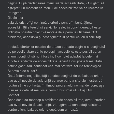
paginii. După declanșarea meniului de accesibilitate, vă rugăm să
așteptați un moment ca meniul de accesibilitate să se încarce în
întregime.
Disclaimer
baia-de-cris.ro își continuă eforturile pentru îmbunătățirea
accesibilității site-ului și serviciilor sale, în convingerea că este
obligația noastră colectivă morală de a permite utilizarea fără
probleme, accesibilă și nestingherită și pentru cei cu dizabilități.
În ciuda eforturilor noastre de a face ca toate paginile și conținutul
de pe ocolis-ab.ro să fie pe deplin accesibile, este posibil ca un
anumit conținut să nu fi fost încă complet adaptat la cele mai
stricte standarde de accesibilitate. Acest lucru poate fi rezultatul
nefiind găsit sau identificat cea mai potrivită soluție tehnologică.
Ai nevoie de ajutor?
Dacă întâmpinați dificultăți cu orice conținut de pe baia-de-cris.ro
sau aveți nevoie de asistență cu vreo parte a site-ului nostru, vă
rugăm să ne contactați în timpul programului normal de lucru, așa
cum este detaliat mai jos și vom fi bucuroși să vă ajutăm.
Contact
Dacă doriți să raportați o problemă de accesibilitate, aveți întrebări
sau aveți nevoie de asistență, vă rugăm să contactați asistența
pentru clienți baia-de-cris.ro după cum urmează: