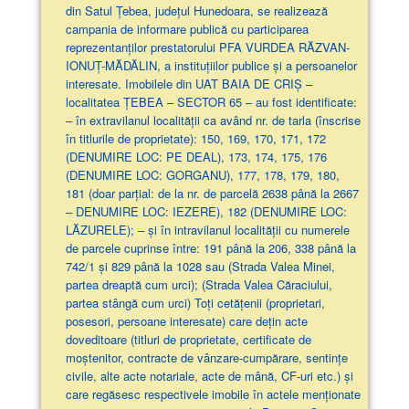
din Satul Țebea, județul Hunedoara, se realizează
campania de informare publică cu participarea
reprezentanților prestatorului PFA VURDEA RĂZVAN-
IONUȚ-MĂDĂLIN, a instituțiilor publice și a persoanelor
interesate. Imobilele din UAT BAIA DE CRIȘ –
localitatea ȚEBEA – SECTOR 65 – au fost identificate:
– în extravilanul localităţii ca având nr. de tarla (înscrise
în titlurile de proprietate): 150, 169, 170, 171, 172
(DENUMIRE LOC: PE DEAL), 173, 174, 175, 176
(DENUMIRE LOC: GORGANU), 177, 178, 179, 180,
181 (doar parţial: de la nr. de parcelă 2638 până la 2667
– DENUMIRE LOC: IEZERE), 182 (DENUMIRE LOC:
LĂZURELE); – și în intravilanul localității cu numerele
de parcele cuprinse între: 191 până la 206, 338 până la
742/1 și 829 până la 1028 sau (Strada Valea Minei,
partea dreaptă cum urci); (Strada Valea Căraciului,
partea stângă cum urci) Toți cetățenii (proprietari,
posesori, persoane interesate) care dețin acte
doveditoare (titluri de proprietate, certificate de
moștenitor, contracte de vânzare-cumpărare, sentințe
civile, alte acte notariale, acte de mână, CF-uri etc.) și
care regăsesc respectivele imobile în actele menționate