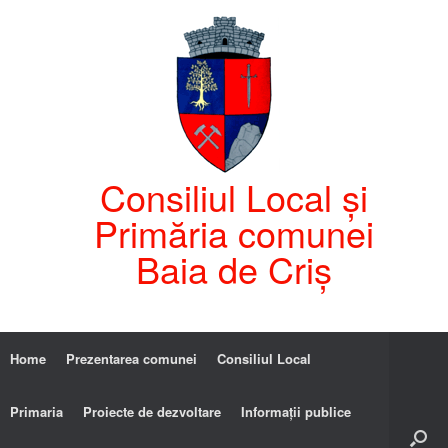
Consiliul Local și
Primăria comunei
Baia de Criș
Home
Prezentarea comunei
Consiliul Local
Primaria
Proiecte de dezvoltare
Informații publice