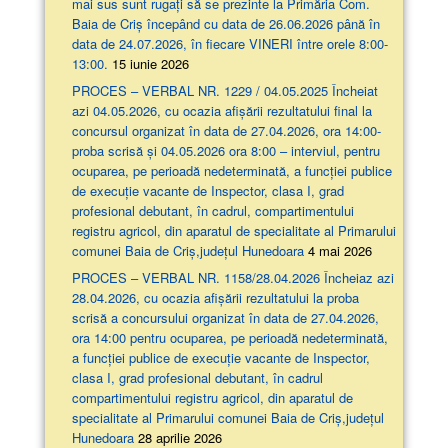
mai sus sunt rugați să se prezinte la Primăria Com.
Baia de Criș începând cu data de 26.06.2026 până în
data de 24.07.2026, în fiecare VINERI între orele 8:00-
13:00.
15 iunie 2026
PROCES – VERBAL NR. 1229 / 04.05.2025 Încheiat
azi 04.05.2026, cu ocazia afişării rezultatului final la
concursul organizat în data de 27.04.2026, ora 14:00-
proba scrisă şi 04.05.2026 ora 8:00 – interviul, pentru
ocuparea, pe perioadă nedeterminată, a funcției publice
de execuție vacante de Inspector, clasa I, grad
profesional debutant, în cadrul, compartimentului
registru agricol, din aparatul de specialitate al Primarului
comunei Baia de Criș,județul Hunedoara
4 mai 2026
PROCES – VERBAL NR. 1158/28.04.2026 Încheiaz azi
28.04.2026, cu ocazia afişării rezultatului la proba
scrisă a concursului organizat în data de 27.04.2026,
ora 14:00 pentru ocuparea, pe perioadă nedeterminată,
a funcției publice de execuție vacante de Inspector,
clasa I, grad profesional debutant, în cadrul
compartimentului registru agricol, din aparatul de
specialitate al Primarului comunei Baia de Criș,județul
Hunedoara
28 aprilie 2026