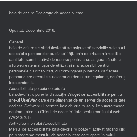
baia-de-cris.ro Declarație de accesibilitate
Updatat: Decembrie 2019.
General
baia-de-cris.ro se străduiește să se asigure că serviciile sale sunt
accesibile persoanelor cu dizabilități. baia-de-cris.ro a investit o
cantitate semnificativă de resurse pentru a se asigura că site-ul
său web este mai ușor de utilizat și mai accesibil pentru
persoanele cu dizabilități, cu convingerea puternică că fiecare
persoană are dreptul să trăiască cu demnitate, egalitate, confort și
independenţă.
Accesibilitate pe baia-de-cris.ro
baia-de-cris.ro pune la dispoziție
Widget de accesibilitate pentru
site-ul UserWay
care este alimentat de un server de accesibilitate
dedicat. Software-ul permite baia-de-cris.ro să-și îmbunătățească
conformitatea cu Ghidul de accesibilitate pentru conținutul web
(WCAG 2.1).
Activarea meniului Accesibilitate
Meniul de accesibilitate baia-de-cris.ro poate fi activat făcând clic
pe pictograma meniului de accesibilitate care apare în colțul