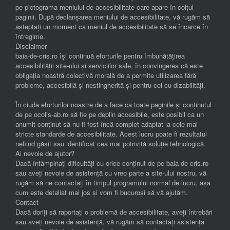
pe pictograma meniului de accesibilitate care apare în colțul
paginii. După declanșarea meniului de accesibilitate, vă rugăm să
așteptați un moment ca meniul de accesibilitate să se încarce în
întregime.
Disclaimer
baia-de-cris.ro își continuă eforturile pentru îmbunătățirea
accesibilității site-ului și serviciilor sale, în convingerea că este
obligația noastră colectivă morală de a permite utilizarea fără
probleme, accesibilă și nestingherită și pentru cei cu dizabilități.
În ciuda eforturilor noastre de a face ca toate paginile și conținutul
de pe ocolis-ab.ro să fie pe deplin accesibile, este posibil ca un
anumit conținut să nu fi fost încă complet adaptat la cele mai
stricte standarde de accesibilitate. Acest lucru poate fi rezultatul
nefiind găsit sau identificat cea mai potrivită soluție tehnologică.
Ai nevoie de ajutor?
Dacă întâmpinați dificultăți cu orice conținut de pe baia-de-cris.ro
sau aveți nevoie de asistență cu vreo parte a site-ului nostru, vă
rugăm să ne contactați în timpul programului normal de lucru, așa
cum este detaliat mai jos și vom fi bucuroși să vă ajutăm.
Contact
Dacă doriți să raportați o problemă de accesibilitate, aveți întrebări
sau aveți nevoie de asistență, vă rugăm să contactați asistența