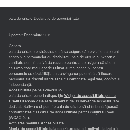
baia-de-cris.ro Declarație de accesibilitate
Updatat: Decembrie 2019.
General
baia-de-cris.ro se străduiește să se asigure că serviciile sale sunt
accesibile persoanelor cu dizabilități. baia-de-cris.ro a investit o
cantitate semnificativă de resurse pentru a se asigura că site-ul
său web este mai ușor de utilizat și mai accesibil pentru
persoanele cu dizabilități, cu convingerea puternică că fiecare
persoană are dreptul să trăiască cu demnitate, egalitate, confort și
independenţă.
Accesibilitate pe baia-de-cris.ro
baia-de-cris.ro pune la dispoziție
Widget de accesibilitate pentru
site-ul UserWay
care este alimentat de un server de accesibilitate
dedicat. Software-ul permite baia-de-cris.ro să-și îmbunătățească
conformitatea cu Ghidul de accesibilitate pentru conținutul web
(WCAG 2.1).
Activarea meniului Accesibilitate
Meniul de accesibilitate baia-de-cris.ro poate fi activat făcând clic