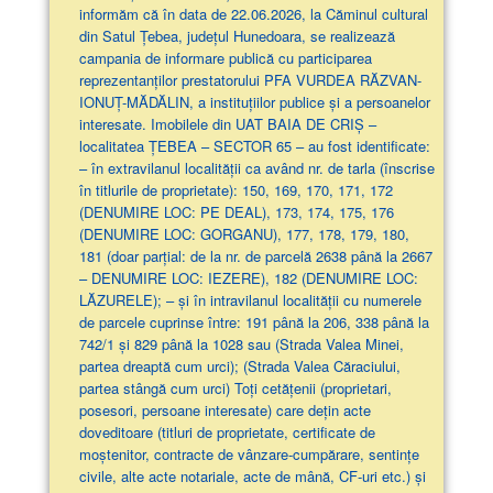
informăm că în data de 22.06.2026, la Căminul cultural
din Satul Țebea, județul Hunedoara, se realizează
campania de informare publică cu participarea
reprezentanților prestatorului PFA VURDEA RĂZVAN-
IONUȚ-MĂDĂLIN, a instituțiilor publice și a persoanelor
interesate. Imobilele din UAT BAIA DE CRIȘ –
localitatea ȚEBEA – SECTOR 65 – au fost identificate:
– în extravilanul localităţii ca având nr. de tarla (înscrise
în titlurile de proprietate): 150, 169, 170, 171, 172
(DENUMIRE LOC: PE DEAL), 173, 174, 175, 176
(DENUMIRE LOC: GORGANU), 177, 178, 179, 180,
181 (doar parţial: de la nr. de parcelă 2638 până la 2667
– DENUMIRE LOC: IEZERE), 182 (DENUMIRE LOC:
LĂZURELE); – și în intravilanul localității cu numerele
de parcele cuprinse între: 191 până la 206, 338 până la
742/1 și 829 până la 1028 sau (Strada Valea Minei,
partea dreaptă cum urci); (Strada Valea Căraciului,
partea stângă cum urci) Toți cetățenii (proprietari,
posesori, persoane interesate) care dețin acte
doveditoare (titluri de proprietate, certificate de
moștenitor, contracte de vânzare-cumpărare, sentințe
civile, alte acte notariale, acte de mână, CF-uri etc.) și