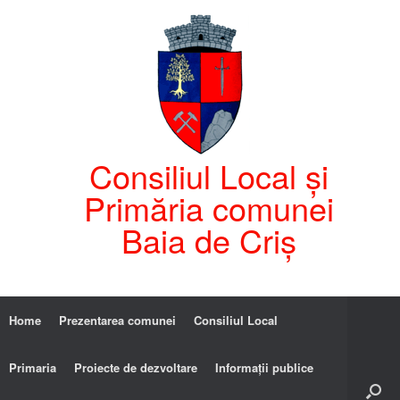
Consiliul Local și
Primăria comunei
Baia de Criș
Home
Prezentarea comunei
Consiliul Local
Primaria
Proiecte de dezvoltare
Informații publice