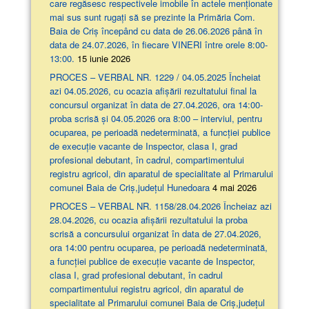
care regăsesc respectivele imobile în actele menționate
mai sus sunt rugați să se prezinte la Primăria Com.
Baia de Criș începând cu data de 26.06.2026 până în
data de 24.07.2026, în fiecare VINERI între orele 8:00-
13:00.
15 iunie 2026
PROCES – VERBAL NR. 1229 / 04.05.2025 Încheiat
azi 04.05.2026, cu ocazia afişării rezultatului final la
concursul organizat în data de 27.04.2026, ora 14:00-
proba scrisă şi 04.05.2026 ora 8:00 – interviul, pentru
ocuparea, pe perioadă nedeterminată, a funcției publice
de execuție vacante de Inspector, clasa I, grad
profesional debutant, în cadrul, compartimentului
registru agricol, din aparatul de specialitate al Primarului
comunei Baia de Criș,județul Hunedoara
4 mai 2026
PROCES – VERBAL NR. 1158/28.04.2026 Încheiaz azi
28.04.2026, cu ocazia afişării rezultatului la proba
scrisă a concursului organizat în data de 27.04.2026,
ora 14:00 pentru ocuparea, pe perioadă nedeterminată,
a funcției publice de execuție vacante de Inspector,
clasa I, grad profesional debutant, în cadrul
compartimentului registru agricol, din aparatul de
specialitate al Primarului comunei Baia de Criș,județul