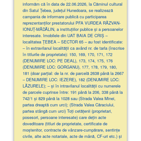
informăm că în data de 22.06.2026, la Căminul cultural
din Satul Țebea, județul Hunedoara, se realizează
campania de informare publică cu participarea
reprezentanților prestatorului PFA VURDEA RĂZVAN-
IONUȚ-MĂDĂLIN, a instituțiilor publice și a persoanelor
interesate. Imobilele din UAT BAIA DE CRIȘ –
localitatea ȚEBEA – SECTOR 65 – au fost identificate:
– în extravilanul localităţii ca având nr. de tarla (înscrise
în titlurile de proprietate): 150, 169, 170, 171, 172
(DENUMIRE LOC: PE DEAL), 173, 174, 175, 176
(DENUMIRE LOC: GORGANU), 177, 178, 179, 180,
181 (doar parţial: de la nr. de parcelă 2638 până la 2667
– DENUMIRE LOC: IEZERE), 182 (DENUMIRE LOC:
LĂZURELE); – și în intravilanul localității cu numerele
de parcele cuprinse între: 191 până la 206, 338 până la
742/1 și 829 până la 1028 sau (Strada Valea Minei,
partea dreaptă cum urci); (Strada Valea Căraciului,
partea stângă cum urci) Toți cetățenii (proprietari,
posesori, persoane interesate) care dețin acte
doveditoare (titluri de proprietate, certificate de
moștenitor, contracte de vânzare-cumpărare, sentințe
civile, alte acte notariale, acte de mână, CF-uri etc.) și