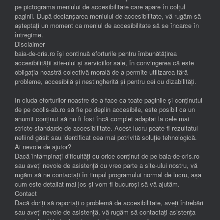
pe pictograma meniului de accesibilitate care apare în colțul
paginii. După declanșarea meniului de accesibilitate, vă rugăm să
așteptați un moment ca meniul de accesibilitate să se încarce în
întregime.
Disclaimer
baia-de-cris.ro își continuă eforturile pentru îmbunătățirea
accesibilității site-ului și serviciilor sale, în convingerea că este
obligația noastră colectivă morală de a permite utilizarea fără
probleme, accesibilă și nestingherită și pentru cei cu dizabilități.
În ciuda eforturilor noastre de a face ca toate paginile și conținutul
de pe ocolis-ab.ro să fie pe deplin accesibile, este posibil ca un
anumit conținut să nu fi fost încă complet adaptat la cele mai
stricte standarde de accesibilitate. Acest lucru poate fi rezultatul
nefiind găsit sau identificat cea mai potrivită soluție tehnologică.
Ai nevoie de ajutor?
Dacă întâmpinați dificultăți cu orice conținut de pe baia-de-cris.ro
sau aveți nevoie de asistență cu vreo parte a site-ului nostru, vă
rugăm să ne contactați în timpul programului normal de lucru, așa
cum este detaliat mai jos și vom fi bucuroși să vă ajutăm.
Contact
Dacă doriți să raportați o problemă de accesibilitate, aveți întrebări
sau aveți nevoie de asistență, vă rugăm să contactați asistența