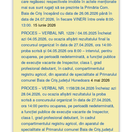
care regăsesc respectivele imobile în actele menționate
mai sus sunt rugați să se prezinte la Primăria Com.
Baia de Criș începând cu data de 26.06.2026 până în
data de 24.07.2026, în fiecare VINERI între orele 8:00-
13:00.
15 iunie 2026
PROCES – VERBAL NR. 1229 / 04.05.2025 Încheiat
azi 04.05.2026, cu ocazia afişării rezultatului final la
concursul organizat în data de 27.04.2026, ora 14:00-
proba scrisă şi 04.05.2026 ora 8:00 – interviul, pentru
ocuparea, pe perioadă nedeterminată, a funcției publice
de execuție vacante de Inspector, clasa I, grad
profesional debutant, în cadrul, compartimentului
registru agricol, din aparatul de specialitate al Primarului
comunei Baia de Criș,județul Hunedoara
4 mai 2026
PROCES – VERBAL NR. 1158/28.04.2026 Încheiaz azi
28.04.2026, cu ocazia afişării rezultatului la proba
scrisă a concursului organizat în data de 27.04.2026,
ora 14:00 pentru ocuparea, pe perioadă nedeterminată,
a funcției publice de execuție vacante de Inspector,
clasa I, grad profesional debutant, în cadrul
compartimentului registru agricol, din aparatul de
specialitate al Primarului comunei Baia de Criș,județul