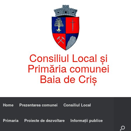
Consiliul Local și
Primăria comunei
Baia de Criș
Home
Prezentarea comunei
Consiliul Local
Primaria
Proiecte de dezvoltare
Informații publice