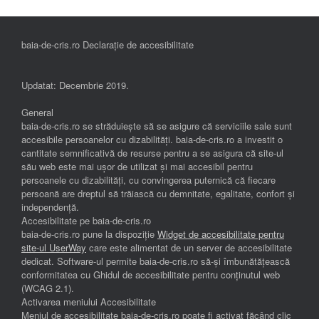
baia-de-cris.ro Declarație de accesibilitate
Updatat: Decembrie 2019.
General
baia-de-cris.ro se străduiește să se asigure că serviciile sale sunt
accesibile persoanelor cu dizabilități. baia-de-cris.ro a investit o
cantitate semnificativă de resurse pentru a se asigura că site-ul
său web este mai ușor de utilizat și mai accesibil pentru
persoanele cu dizabilități, cu convingerea puternică că fiecare
persoană are dreptul să trăiască cu demnitate, egalitate, confort și
independenţă.
Accesibilitate pe baia-de-cris.ro
baia-de-cris.ro pune la dispoziție
Widget de accesibilitate pentru
site-ul UserWay
care este alimentat de un server de accesibilitate
dedicat. Software-ul permite baia-de-cris.ro să-și îmbunătățească
conformitatea cu Ghidul de accesibilitate pentru conținutul web
(WCAG 2.1).
Activarea meniului Accesibilitate
Meniul de accesibilitate baia-de-cris.ro poate fi activat făcând clic