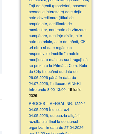
Toți cetățenii (proprietari, posesori,
persoane interesate) care dețin
acte doveditoare (titluri de
proprietate, certificate de
moștenitor, contracte de vânzare-
cumpărare, sentințe civile, alte
acte notariale, acte de mână, CF-
uri etc.) și care regăsesc
respectivele imobile în actele
menționate mai sus sunt rugați să
se prezinte la Primăria Com. Baia
de Criș începând cu data de
26.06.2026 până în data de
24.07.2026, în fiecare VINERI
între orele 8:00-13:00.
15 iunie
2026
PROCES – VERBAL NR. 1229 /
04.05.2025 Încheiat azi
04.05.2026, cu ocazia afişării
rezultatului final la concursul
organizat în data de 27.04.2026,
ora 14:00-proba scrisă şi