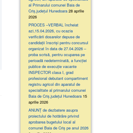
al Primarului comunei Baia de
Criș,județul Hunedoara
28 aprilie
2026
PROCES –VERBAL încheiat
azi,15.04.2026, cu ocazia
verificării dosarelor depuse de
candidații înscriși pentru concursul
organizat în data de 27.04.2026 –
proba scrisă, pentru ocuparea pe
perioadă nedeterminată, a funcției
publice de execuție vacante
INSPECTOR clasa I, grad
profesional debutant compartiment
registru agricol din aparatul de
specialitate al primarului comunei
Baia de Criș,județul Hunedoara
15
aprilie 2026
ANUNȚ de dezbatere asupra
proiectului de hotărâre privind
aprobarea bugetului local al
comunei Baia de Criș pe anul 2026