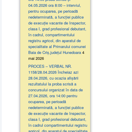
04.05.2026 ora 8:00 – interviul,
pentru ocuparea, pe perioadă
nedeterminată, a funcției publice
de execuție vacante de Inspector,
clasa I, grad profesional debutant,
în cadrul, compartimentului
registru agricol, din aparatul de
specialitate al Primarului comunei
Baia de Criș,județul Hunedoara
4
mai 2026
PROCES – VERBAL NR.
1158/28.04.2026 Încheiaz azi
28.04.2026, cu ocazia afişării
rezultatului la proba scrisă a
concursului organizat în data de
27.04.2026, ora 14:00 pentru
ocuparea, pe perioadă
nedeterminată, a funcției publice
de execuție vacante de Inspector,
clasa I, grad profesional debutant,
în cadrul compartimentului registru
agricol, din aparatul de specialitate