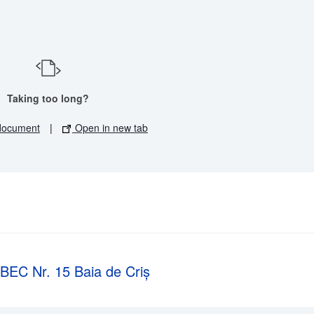
Taking too long?
document
|
Open in new tab
e-BEC Nr. 15 Baia de Criș