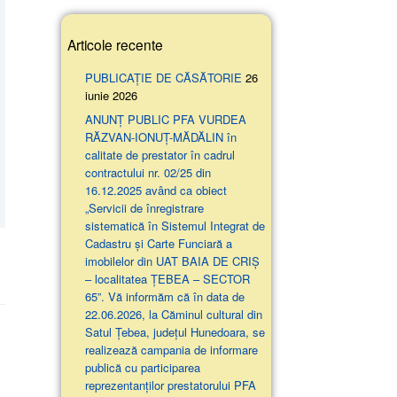
Articole recente
PUBLICAȚIE DE CĂSĂTORIE
26
iunie 2026
ANUNŢ PUBLIC PFA VURDEA
RĂZVAN-IONUȚ-MĂDĂLIN în
calitate de prestator în cadrul
contractului nr. 02/25 din
16.12.2025 având ca obiect
„Servicii de înregistrare
sistematică în Sistemul Integrat de
Cadastru și Carte Funciară a
imobilelor din UAT BAIA DE CRIȘ
– localitatea ȚEBEA – SECTOR
65”. Vă informăm că în data de
22.06.2026, la Căminul cultural din
Satul Țebea, județul Hunedoara, se
realizează campania de informare
publică cu participarea
reprezentanților prestatorului PFA