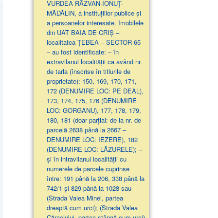
VURDEA RĂZVAN-IONUȚ-
MĂDĂLIN, a instituțiilor publice și
a persoanelor interesate. Imobilele
din UAT BAIA DE CRIȘ –
localitatea ȚEBEA – SECTOR 65
– au fost identificate: – în
extravilanul localităţii ca având nr.
de tarla (înscrise în titlurile de
proprietate): 150, 169, 170, 171,
172 (DENUMIRE LOC: PE DEAL),
173, 174, 175, 176 (DENUMIRE
LOC: GORGANU), 177, 178, 179,
180, 181 (doar parţial: de la nr. de
parcelă 2638 până la 2667 –
DENUMIRE LOC: IEZERE), 182
(DENUMIRE LOC: LĂZURELE); –
și în intravilanul localității cu
numerele de parcele cuprinse
între: 191 până la 206, 338 până la
742/1 și 829 până la 1028 sau
(Strada Valea Minei, partea
dreaptă cum urci); (Strada Valea
Căraciului, partea stângă cum urci)