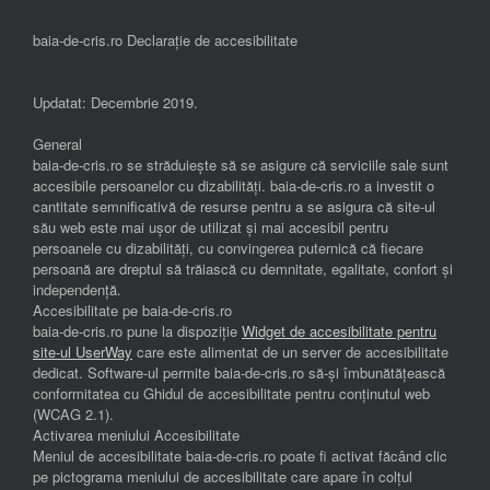
baia-de-cris.ro Declarație de accesibilitate
Updatat: Decembrie 2019.
General
baia-de-cris.ro se străduiește să se asigure că serviciile sale sunt
accesibile persoanelor cu dizabilități. baia-de-cris.ro a investit o
cantitate semnificativă de resurse pentru a se asigura că site-ul
său web este mai ușor de utilizat și mai accesibil pentru
persoanele cu dizabilități, cu convingerea puternică că fiecare
persoană are dreptul să trăiască cu demnitate, egalitate, confort și
independenţă.
Accesibilitate pe baia-de-cris.ro
baia-de-cris.ro pune la dispoziție
Widget de accesibilitate pentru
site-ul UserWay
care este alimentat de un server de accesibilitate
dedicat. Software-ul permite baia-de-cris.ro să-și îmbunătățească
conformitatea cu Ghidul de accesibilitate pentru conținutul web
(WCAG 2.1).
Activarea meniului Accesibilitate
Meniul de accesibilitate baia-de-cris.ro poate fi activat făcând clic
pe pictograma meniului de accesibilitate care apare în colțul