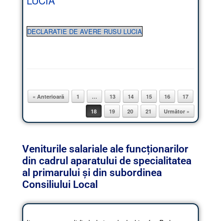
LUCIA
DECLARATIE DE AVERE RUSU LUCIA
« Anterioară
1
…
13
14
15
16
17
Post navigation
18
19
20
21
Următor »
Veniturile salariale ale funcționarilor
din cadrul aparatului de specialitatea
al primarului și din subordinea
Consiliului Local