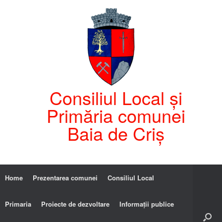
Consiliul Local și
Primăria comunei
Baia de Criș
Home
Prezentarea comunei
Consiliul Local
Primaria
Proiecte de dezvoltare
Informații publice