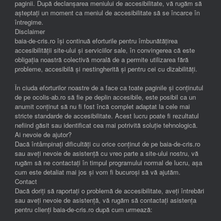
paginii. După declanșarea meniului de accesibilitate, vă rugăm să
așteptați un moment ca meniul de accesibilitate să se încarce în
întregime.
Disclaimer
baia-de-cris.ro își continuă eforturile pentru îmbunătățirea
accesibilității site-ului și serviciilor sale, în convingerea că este
obligația noastră colectivă morală de a permite utilizarea fără
probleme, accesibilă și nestingherită și pentru cei cu dizabilități.
În ciuda eforturilor noastre de a face ca toate paginile și conținutul
de pe ocolis-ab.ro să fie pe deplin accesibile, este posibil ca un
anumit conținut să nu fi fost încă complet adaptat la cele mai
stricte standarde de accesibilitate. Acest lucru poate fi rezultatul
nefiind găsit sau identificat cea mai potrivită soluție tehnologică.
Ai nevoie de ajutor?
Dacă întâmpinați dificultăți cu orice conținut de pe baia-de-cris.ro
sau aveți nevoie de asistență cu vreo parte a site-ului nostru, vă
rugăm să ne contactați în timpul programului normal de lucru, așa
cum este detaliat mai jos și vom fi bucuroși să vă ajutăm.
Contact
Dacă doriți să raportați o problemă de accesibilitate, aveți întrebări
sau aveți nevoie de asistență, vă rugăm să contactați asistența
pentru clienți baia-de-cris.ro după cum urmează: