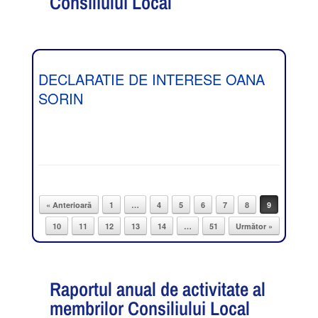
Consiliului Local
DECLARATIE DE INTERESE OANA
SORIN
« Anterioară
1
…
4
5
6
7
8
9
Post navigation
10
11
12
13
14
…
51
Următor »
Raportul anual de activitate al
membrilor Consiliului Local