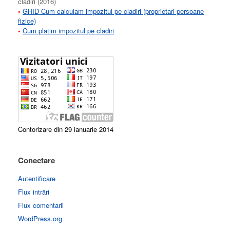
cladiri (2016)
•
GHID Cum calculam impozitul pe cladiri (proprietari persoane
fizice)
•
Cum platim impozitul pe cladiri
Contorizare din 29 ianuarie 2014
Conectare
Autentificare
Flux intrări
Flux comentarii
WordPress.org