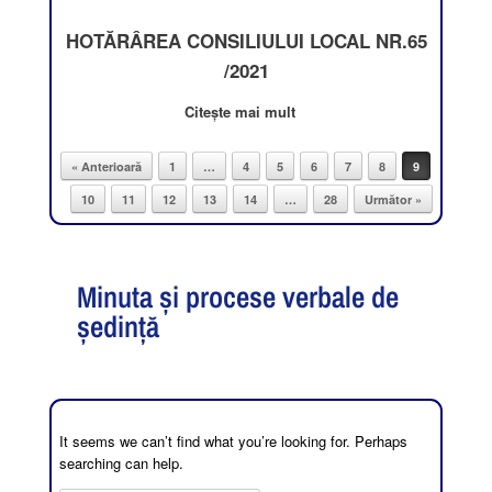
HOTĂRÂREA CONSILIULUI LOCAL NR.65
/2021
Citește mai mult
« Anterioară
1
…
4
5
6
7
8
9
Post navigation
10
11
12
13
14
…
28
Următor »
Minuta și procese verbale de
ședință
It seems we can’t find what you’re looking for. Perhaps
searching can help.