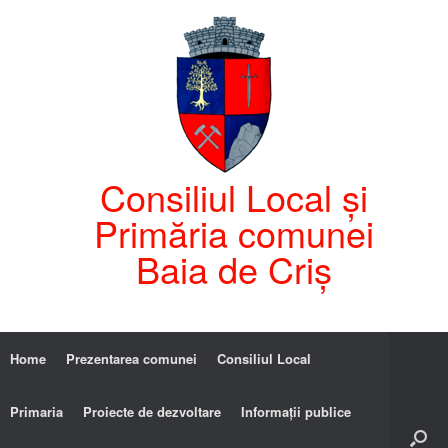
Consiliul Local și
Primăria comunei
Baia de Criș
Home
Prezentarea comunei
Consiliul Local
Primaria
Proiecte de dezvoltare
Informații publice