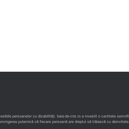
esibile persoanelor cu dizabilități. baia-de-cris.ro a investit o cantitate semn
 convingerea puternică că fiecare persoană are dreptul să trăiască cu demnitate,