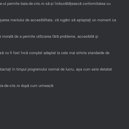
re-ul permite baia-de-cris.ro să-și îmbunătățească conformitatea cu
lanșarea meniului de accesibilitate, vă rugăm să așteptați un moment ca
ivă morală de a permite utilizarea fără probleme, accesibilă și
t să nu fi fost încă complet adaptat la cele mai stricte standarde de
ntactați în timpul programului normal de lucru, așa cum este detaliat
 baia-de-cris.ro după cum urmează: