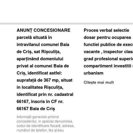
ANUNȚ CONCESIONARE
Proces verbal selectie
parcelă situată în
dosar pentru ocuparea
intravilanul comunei Baia
functiei publice de exec
de Criș, sat Rișculița,
vacante , inspector clas
aparținând domeniului
grad profesional superi
privat al comunei Baia de
compartiment investitii 
Criș, identificat astfel:
urbanism
suprafață de 367 mp, situat
Citește mai mult
in localitatea Rișculița,
identificat prin nr. cadastral
66167, înscris în CF nr.
66167 Baia de Criș
Informații generale privind
concedentul, în special denumirea,
codul de identificare fiscală, adresa,
numărul de telefon, fax şi/sau