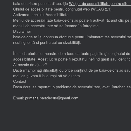
baia-de-cris.ro pune la dispoziție
Widget de accesibilitate pentru site
Ghidul de accesibilitate pentru conținutul web (WCAG 2.1).
Activarea meniului Accesibilitate
Meniul de accesibilitate baia-de-cris.ro poate fi activat făcând clic 
meniul de accesibilitate să se încarce în întregime.
Disclaimer
baia-de-cris.ro își continuă eforturile pentru îmbunătățirea accesibilită
nestingherită și pentru cei cu dizabilități.
În ciuda eforturilor noastre de a face ca toate paginile și conținutul d
accesibilitate. Acest lucru poate fi rezultatul nefiind găsit sau identifi
Ai nevoie de ajutor?
Dacă întâmpinați dificultăți cu orice conținut de pe baia-de-cris.ro sa
mai jos și vom fi bucuroși să vă ajutăm.
Contact
Dacă doriți să raportați o problemă de accesibilitate, aveți întrebări
Email:
primaria.baiadecris@gmail.com