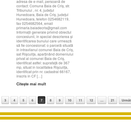
adresa de e-mail, persoană de
contact: Comuna Baia de Criş, str.
Tribunului , nr. 4, judeţul
Hunedoara, Baia de Criş, judeţul
Hunedoara, telefon 0254682119,
fax 0254682564, email
primaria.baiadecris@gmail.com
Informații generale privind obiectul
concesiunii, în special descrierea şi
identificarea bunului care urmează
să fie concesionat: o parcelă situată
în intravilanul comunei Baia de Criș,
sat Rișculița, aparținând domeniului
privat al comunei Baia de Criș,
identificat astfel: suprafață de 367
mp, situat in localitatea Rișculița,
identificat prin nr. cadastral 66167,
înscris în CF […]
Citește mai mult
3
4
5
6
7
8
9
10
11
12
…
21
Următ