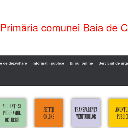
i Primăria comunei Baia de C
e de dezvoltare
Informații publice
Biroul online
Serviciul de urg