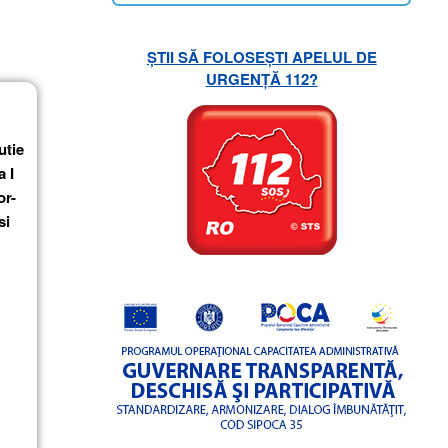
ȘTII SĂ FOLOSEȘTI APELUL DE
URGENȚĂ 112?
utie
a I
or-
si