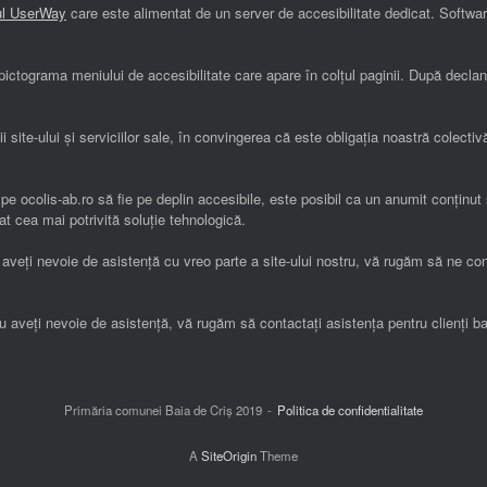
-ul UserWay
care este alimentat de un server de accesibilitate dedicat. Softwa
pe pictograma meniului de accesibilitate care apare în colțul paginii. După dec
ții site-ului și serviciilor sale, în convingerea că este obligația noastră colect
e pe ocolis-ab.ro să fie pe deplin accesibile, este posibil ca un anumit conținu
cat cea mai potrivită soluție tehnologică.
u aveți nevoie de asistență cu vreo parte a site-ului nostru, vă rugăm să ne co
 sau aveți nevoie de asistență, vă rugăm să contactați asistența pentru clienți
Primăria comunei Baia de Criș 2019
Politica de confidentialitate
A
SiteOrigin
Theme