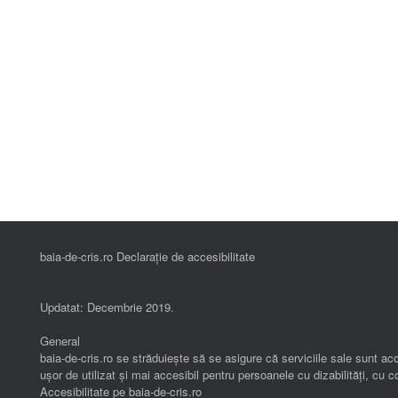
baia-de-cris.ro Declarație de accesibilitate
Updatat: Decembrie 2019.
General
baia-de-cris.ro se străduiește să se asigure că serviciile sale sunt acc
ușor de utilizat și mai accesibil pentru persoanele cu dizabilități, cu
Accesibilitate pe baia-de-cris.ro