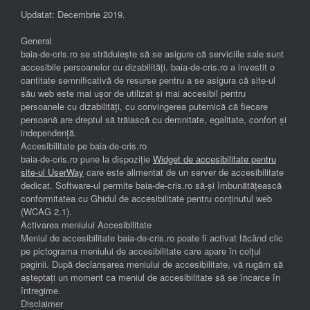
Updatat: Decembrie 2019.
General
baia-de-cris.ro se străduiește să se asigure că serviciile sale sunt
accesibile persoanelor cu dizabilități. baia-de-cris.ro a investit o
cantitate semnificativă de resurse pentru a se asigura că site-ul
său web este mai ușor de utilizat și mai accesibil pentru
persoanele cu dizabilități, cu convingerea puternică că fiecare
persoană are dreptul să trăiască cu demnitate, egalitate, confort și
independenţă.
Accesibilitate pe baia-de-cris.ro
baia-de-cris.ro pune la dispoziție
Widget de accesibilitate pentru
site-ul UserWay
care este alimentat de un server de accesibilitate
dedicat. Software-ul permite baia-de-cris.ro să-și îmbunătățească
conformitatea cu Ghidul de accesibilitate pentru conținutul web
(WCAG 2.1).
Activarea meniului Accesibilitate
Meniul de accesibilitate baia-de-cris.ro poate fi activat făcând clic
pe pictograma meniului de accesibilitate care apare în colțul
paginii. După declanșarea meniului de accesibilitate, vă rugăm să
așteptați un moment ca meniul de accesibilitate să se încarce în
întregime.
Disclaimer