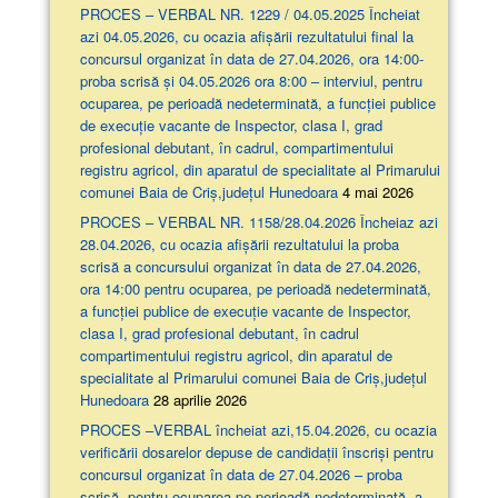
PROCES – VERBAL NR. 1229 / 04.05.2025 Încheiat
azi 04.05.2026, cu ocazia afişării rezultatului final la
concursul organizat în data de 27.04.2026, ora 14:00-
proba scrisă şi 04.05.2026 ora 8:00 – interviul, pentru
ocuparea, pe perioadă nedeterminată, a funcției publice
de execuție vacante de Inspector, clasa I, grad
profesional debutant, în cadrul, compartimentului
registru agricol, din aparatul de specialitate al Primarului
comunei Baia de Criș,județul Hunedoara
4 mai 2026
PROCES – VERBAL NR. 1158/28.04.2026 Încheiaz azi
28.04.2026, cu ocazia afişării rezultatului la proba
scrisă a concursului organizat în data de 27.04.2026,
ora 14:00 pentru ocuparea, pe perioadă nedeterminată,
a funcției publice de execuție vacante de Inspector,
clasa I, grad profesional debutant, în cadrul
compartimentului registru agricol, din aparatul de
specialitate al Primarului comunei Baia de Criș,județul
Hunedoara
28 aprilie 2026
PROCES –VERBAL încheiat azi,15.04.2026, cu ocazia
verificării dosarelor depuse de candidații înscriși pentru
concursul organizat în data de 27.04.2026 – proba
scrisă, pentru ocuparea pe perioadă nedeterminată, a