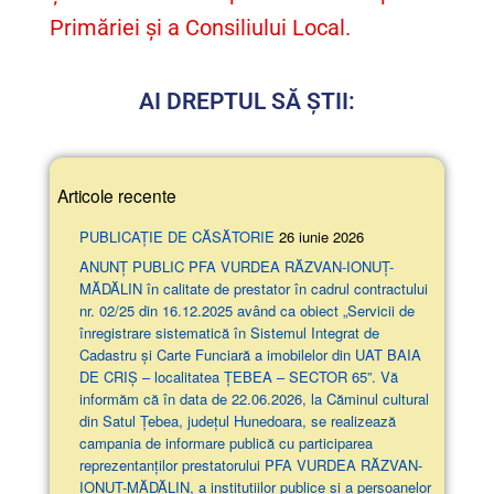
Primăriei și a Consiliului Local.
AI DREPTUL SĂ ȘTII:
Articole recente
PUBLICAȚIE DE CĂSĂTORIE
26 iunie 2026
ANUNŢ PUBLIC PFA VURDEA RĂZVAN-IONUȚ-
MĂDĂLIN în calitate de prestator în cadrul contractului
nr. 02/25 din 16.12.2025 având ca obiect „Servicii de
înregistrare sistematică în Sistemul Integrat de
Cadastru și Carte Funciară a imobilelor din UAT BAIA
DE CRIȘ – localitatea ȚEBEA – SECTOR 65”. Vă
informăm că în data de 22.06.2026, la Căminul cultural
din Satul Țebea, județul Hunedoara, se realizează
campania de informare publică cu participarea
reprezentanților prestatorului PFA VURDEA RĂZVAN-
IONUȚ-MĂDĂLIN, a instituțiilor publice și a persoanelor