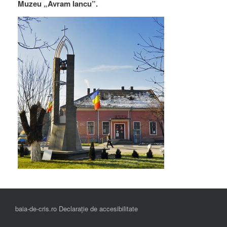
Muzeu „Avram Iancu”.
baia-de-cris.ro Declarație de accesibilitate