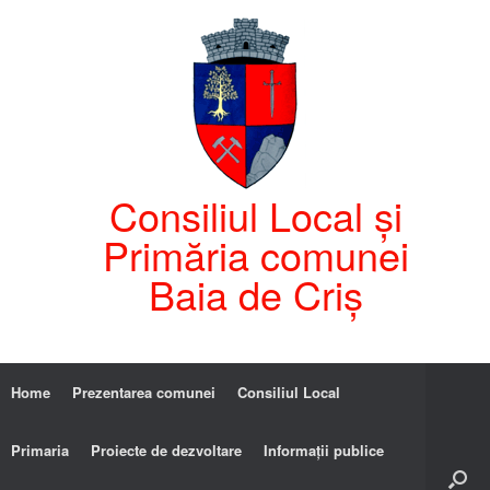
Consiliul Local și
Primăria comunei
Baia de Criș
Home
Prezentarea comunei
Consiliul Local
Primaria
Proiecte de dezvoltare
Informații publice