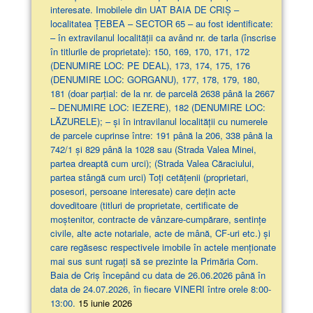
interesate. Imobilele din UAT BAIA DE CRIȘ –
localitatea ȚEBEA – SECTOR 65 – au fost identificate:
– în extravilanul localităţii ca având nr. de tarla (înscrise
în titlurile de proprietate): 150, 169, 170, 171, 172
(DENUMIRE LOC: PE DEAL), 173, 174, 175, 176
(DENUMIRE LOC: GORGANU), 177, 178, 179, 180,
181 (doar parţial: de la nr. de parcelă 2638 până la 2667
– DENUMIRE LOC: IEZERE), 182 (DENUMIRE LOC:
LĂZURELE); – și în intravilanul localității cu numerele
de parcele cuprinse între: 191 până la 206, 338 până la
742/1 și 829 până la 1028 sau (Strada Valea Minei,
partea dreaptă cum urci); (Strada Valea Căraciului,
partea stângă cum urci) Toți cetățenii (proprietari,
posesori, persoane interesate) care dețin acte
doveditoare (titluri de proprietate, certificate de
moștenitor, contracte de vânzare-cumpărare, sentințe
civile, alte acte notariale, acte de mână, CF-uri etc.) și
care regăsesc respectivele imobile în actele menționate
mai sus sunt rugați să se prezinte la Primăria Com.
Baia de Criș începând cu data de 26.06.2026 până în
data de 24.07.2026, în fiecare VINERI între orele 8:00-
13:00.
15 iunie 2026