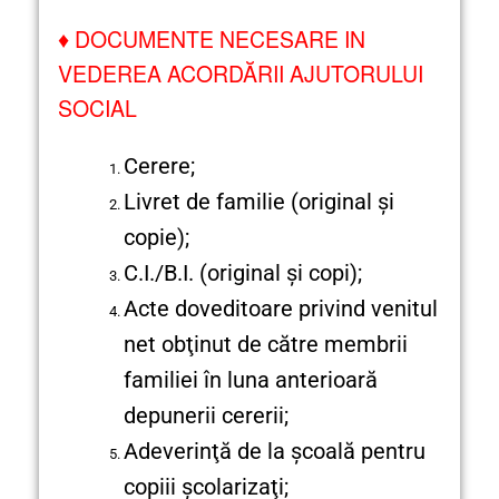
♦
DOCUMENTE NECESARE IN
VEDEREA ACORDĂRII AJUTORULUI
SOCIAL
Cerere;
Livret de familie (original şi
copie);
C.I./B.I. (original şi copi);
Acte doveditoare privind venitul
net obţinut de către membrii
familiei în luna anterioară
depunerii cererii;
Adeverinţă de la şcoală pentru
copiii şcolarizaţi;