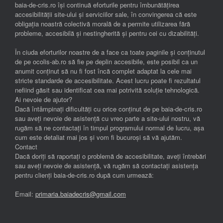
baia-de-cris.ro își continuă eforturile pentru îmbunătățirea
accesibilității site-ului și serviciilor sale, în convingerea că este
obligația noastră colectivă morală de a permite utilizarea fără
probleme, accesibilă și nestingherită și pentru cei cu dizabilități.
În ciuda eforturilor noastre de a face ca toate paginile și conținutul
de pe ocolis-ab.ro să fie pe deplin accesibile, este posibil ca un
anumit conținut să nu fi fost încă complet adaptat la cele mai
stricte standarde de accesibilitate. Acest lucru poate fi rezultatul
nefiind găsit sau identificat cea mai potrivită soluție tehnologică.
Ai nevoie de ajutor?
Dacă întâmpinați dificultăți cu orice conținut de pe baia-de-cris.ro
sau aveți nevoie de asistență cu vreo parte a site-ului nostru, vă
rugăm să ne contactați în timpul programului normal de lucru, așa
cum este detaliat mai jos și vom fi bucuroși să vă ajutăm.
Contact
Dacă doriți să raportați o problemă de accesibilitate, aveți întrebări
sau aveți nevoie de asistență, vă rugăm să contactați asistența
pentru clienți baia-de-cris.ro după cum urmează:
Email:
primaria.baiadecris@gmail.com